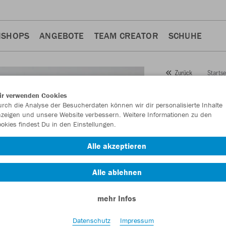
NSHOPS
ANGEBOTE
TEAM CREATOR
SCHUHE
Startse
Zurück
JAKO
Sw
ir verwenden Cookies
rch die Analyse der Besucherdaten können wir dir personalisierte Inhalte
Artikelnummer:
882
zeigen und unsere Website verbessern. Weitere Informationen zu den
okies findest Du in den Einstellungen.
Lust auf 30% Raba
Alle akzeptieren
Alle ablehnen
mehr Infos
Datenschutz
Impressum