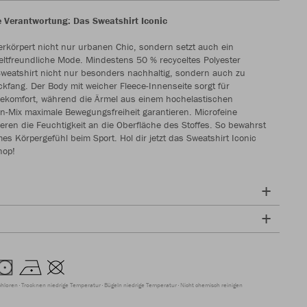
ne Verantwortung: Das Sweatshirt Iconic
erkörpert nicht nur urbanen Chic, sondern setzt auch ein
ltfreundliche Mode. Mindestens 50 % recyceltes Polyester
weatshirt nicht nur besonders nachhaltig, sondern auch zu
ckfang. Der Body mit weicher Fleece-Innenseite sorgt für
gekomfort, während die Ärmel aus einem hochelastischen
an-Mix maximale Bewegungsfreiheit garantieren. Microfeine
ieren die Feuchtigkeit an die Oberfläche des Stoffes. So bewahrst
s Körpergefühl beim Sport. Hol dir jetzt das Sweatshirt Iconic
hop!
chloren
Trocknen niedrige Temperatur
Bügeln niedrige Temperatur
Nicht chemisch reinigen