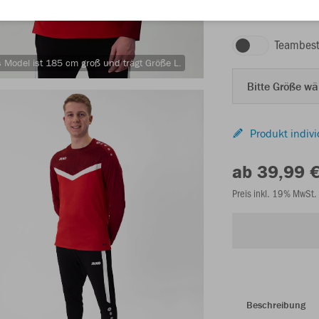
rot/weinrot
Teambest
 Model ist 185 cm groß und trägt Größe L.
Bitte Größe w
Produkt indivi
ab 39,99 
Preis inkl. 19% MwSt.
Beschreibung