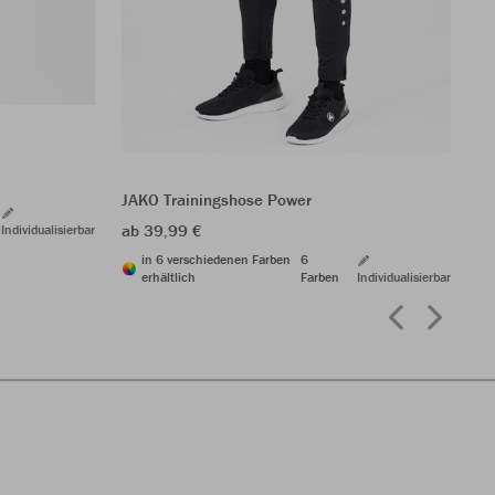
JA
ab
JAKO Trainingshose Power
ab 39,99 €
Individualisierbar
in 6 verschiedenen Farben
6
erhältlich
Farben
Individualisierbar