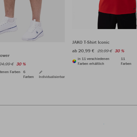
JAKO T-Shirt Iconic
ab 20,99 €
29,99 €
30 %
Power
in 11 verschiedenen
11
24,99 €
30 %
Farben erhältlich
Farben
edenen Farben
6
Farben
Individualisierbar