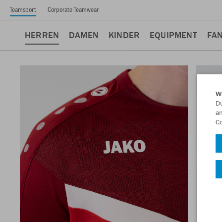
Teamsport
Corporate Teamwear
HERREN
DAMEN
KINDER
EQUIPMENT
FA
W
Du
an
Co