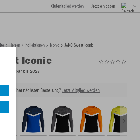
Clubmitglied werden
Jetzt einloggen
ite
Herren
Kollektionen
Iconic
JAKO Sweat Iconic
eat Iconic
4
- Lieferbar bis 2027
tt bei Deiner nächsten Bestellung?
Jetzt Mitglied werden