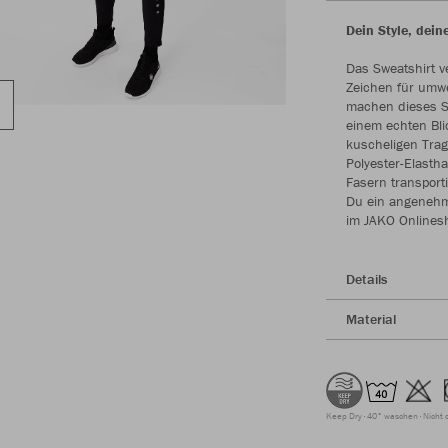
Dein Style, dei
Das Sweatshirt v
Zeichen für umwe
machen dieses S
einem echten Bli
kuscheligen Tra
Polyester-Elasth
Fasern transport
Du ein angenehme
im JAKO Onlines
Details
Material
Keep Dry
40° waschen
Nicht 