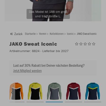
Das Model ist 188 cm groß
und trägt Größe L.
Zurück
Startseite
Herren
Kollektionen
Iconic
JAKO Sweat Iconic
JAKO
Sweat Iconic
Artikelnummer:
8824
- Lieferbar bis 2027
Lust auf 30% Rabatt bei Deiner nächsten Bestellung?
Jetzt Mitglied werden