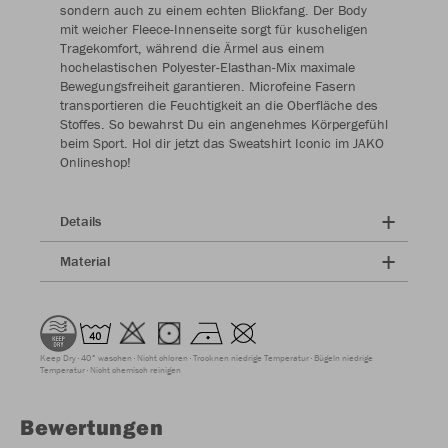
sondern auch zu einem echten Blickfang. Der Body
mit weicher Fleece-Innenseite sorgt für kuscheligen
Tragekomfort, während die Ärmel aus einem
hochelastischen Polyester-Elasthan-Mix maximale
Bewegungsfreiheit garantieren. Microfeine Fasern
transportieren die Feuchtigkeit an die Oberfläche des
Stoffes. So bewahrst Du ein angenehmes Körpergefühl
beim Sport. Hol dir jetzt das Sweatshirt Iconic im JAKO
Onlineshop!
Details
Material
Keep Dry
40° waschen
Nicht chloren
Trocknen niedrige Temperatur
Bügeln niedrige
Temperatur
Nicht chemisch reinigen
Bewertungen