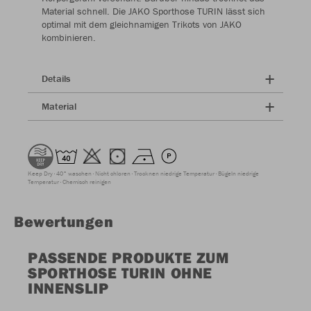
Material schnell. Die JAKO Sporthose TURIN lässt sich
optimal mit dem gleichnamigen Trikots von JAKO
kombinieren.
Details
Material
Keep Dry
40° waschen
Nicht chloren
Trocknen niedrige Temperatur
Bügeln niedrige
Temperatur
Chemisch reinigen
Bewertungen
PASSENDE PRODUKTE ZUM
SPORTHOSE TURIN OHNE
INNENSLIP