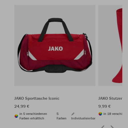
JAKO Sporttasche Iconic
JAKO Stutzenst
24,99 €
9,99 €
in 5 verschiedenen
5
in 18 verschiede
Farben erhältlich
Farben
Individualisierbar