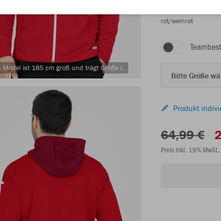
rot/weinrot
Teambest
 Model ist 185 cm groß und trägt Größe L.
Bitte Größe w
Produkt indivi
64,99 €
2
Preis inkl. 19% MwSt.