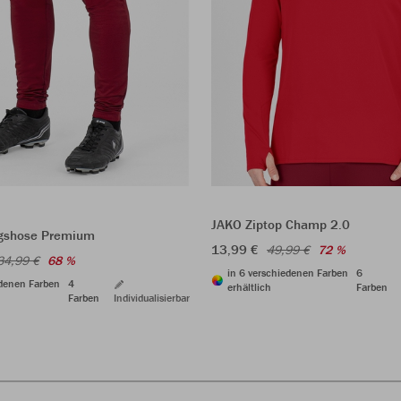
JAKO Ziptop Champ 2.0
ngshose Premium
13,99 €
49,99 €
72 %
34,99 €
68 %
in 6 verschiedenen Farben
6
edenen Farben
4
erhältlich
Farben
Farben
Individualisierbar