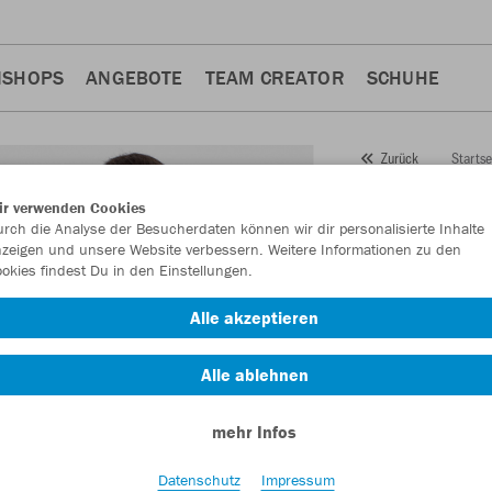
NSHOPS
ANGEBOTE
TEAM CREATOR
SCHUHE
Startse
Zurück
JAKO
K
ir verwenden Cookies
rch die Analyse der Besucherdaten können wir dir personalisierte Inhalte
Champ 
zeigen und unsere Website verbessern. Weitere Informationen zu den
okies findest Du in den Einstellungen.
Artikelnummer:
682
Alle akzeptieren
Lust auf 30% Raba
Alle ablehnen
mehr Infos
Datenschutz
Impressum