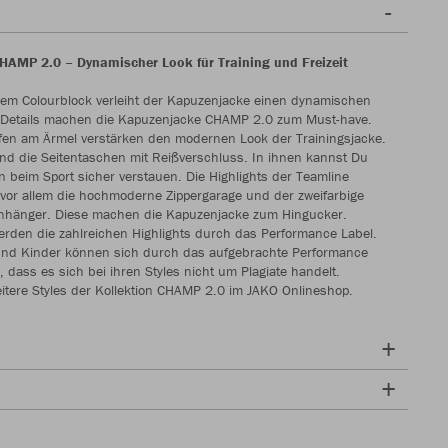
AMP 2.0 – Dynamischer Look für Training und Freizeit
dem Colourblock verleiht der Kapuzenjacke einen dynamischen
e Details machen die Kapuzenjacke CHAMP 2.0 zum Must-have.
ifen am Ärmel verstärken den modernen Look der Trainingsjacke.
ind die Seitentaschen mit Reißverschluss. In ihnen kannst Du
 beim Sport sicher verstauen. Die Highlights der Teamline
vor allem die hochmoderne Zippergarage und der zweifarbige
nhänger. Diese machen die Kapuzenjacke zum Hingucker.
werden die zahlreichen Highlights durch das Performance Label.
nd Kinder können sich durch das aufgebrachte Performance
, dass es sich bei ihren Styles nicht um Plagiate handelt.
eitere Styles der Kollektion CHAMP 2.0 im JAKO Onlineshop.