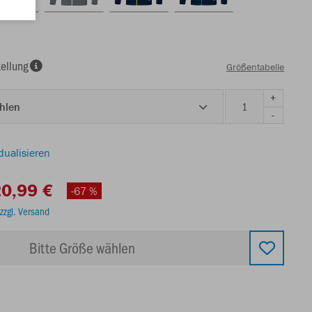
ellung
Größentabelle
+
ählen
-
dualisieren
0,99 €
-67 %
zzgl. Versand
Bitte Größe wählen