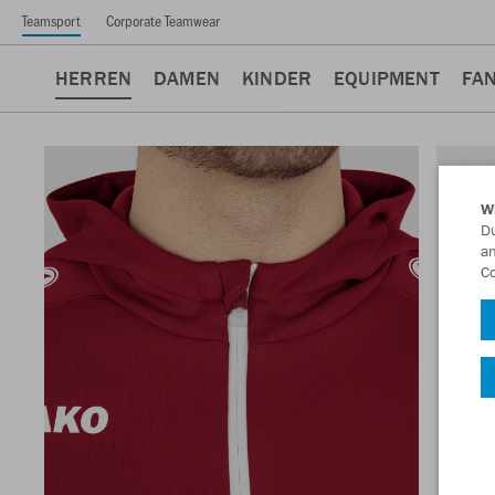
Teamsport
Corporate Teamwear
HERREN
DAMEN
KINDER
EQUIPMENT
FA
W
Du
an
Co