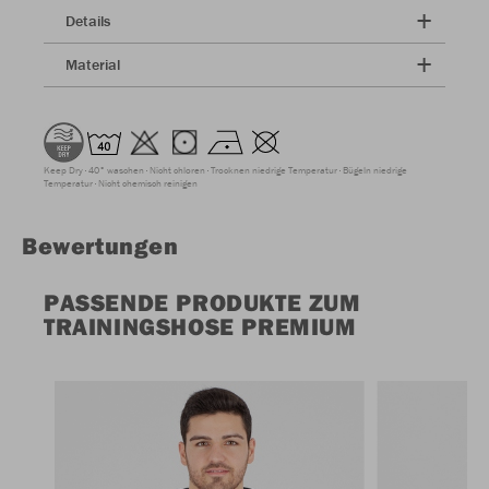
Details
Material
Keep Dry
40° waschen
Nicht chloren
Trocknen niedrige Temperatur
Bügeln niedrige
Temperatur
Nicht chemisch reinigen
Bewertungen
PASSENDE PRODUKTE ZUM
TRAININGSHOSE PREMIUM