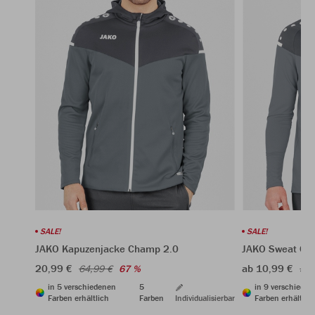
SALE!
SALE!
JAKO Kapuzenjacke Champ 2.0
JAKO Sweat Ch
20,99 €
ab 10,99 €
64,99 €
67 %
39,
in 5 verschiedenen
5
in 9 verschiede
Farben erhältlich
Farben
Individualisierbar
Farben erhältlic