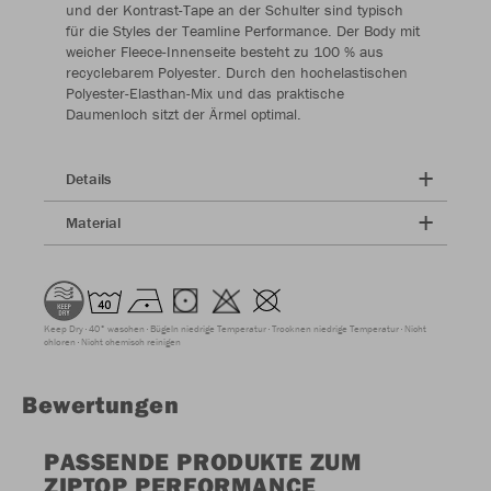
und der Kontrast-Tape an der Schulter sind typisch
für die Styles der Teamline Performance. Der Body mit
weicher Fleece-Innenseite besteht zu 100 % aus
recyclebarem Polyester. Durch den hochelastischen
Polyester-Elasthan-Mix und das praktische
Daumenloch sitzt der Ärmel optimal.
Details
Material
Keep Dry
40° waschen
Bügeln niedrige Temperatur
Trocknen niedrige Temperatur
Nicht
chloren
Nicht chemisch reinigen
Bewertungen
PASSENDE PRODUKTE ZUM
ZIPTOP PERFORMANCE