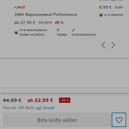
6,99 €
9,99 €
SALE!
JAKO Kapuzensweat Performance
in 2 verschieden
ab 27,99 €
54,99 €
49 %
in 8 verschiedenen
8
Farben erhältlich
Farben
Individualisierbar
44,99 €
ab 22,99 €
-48 %
Preis inkl. 19% MwSt.
zzgl. Versand
Bitte Größe wählen