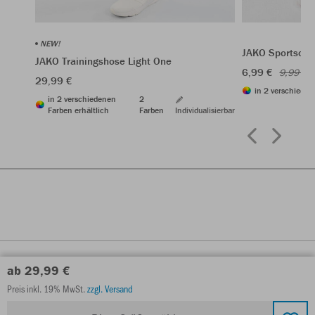
NEW!
JAKO Sportsock
JAKO Trainingshose Light One
6,99 €
9,99 €
29,99 €
in 2 verschieden
in 2 verschiedenen
2
Farben erhältlich
Farben
Individualisierbar
ab 29,99 €
Preis inkl. 19% MwSt.
zzgl. Versand