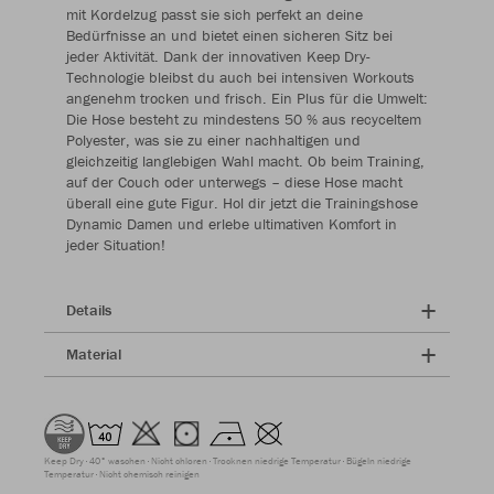
mit Kordelzug passt sie sich perfekt an deine
Bedürfnisse an und bietet einen sicheren Sitz bei
jeder Aktivität. Dank der innovativen Keep Dry-
Technologie bleibst du auch bei intensiven Workouts
angenehm trocken und frisch. Ein Plus für die Umwelt:
Die Hose besteht zu mindestens 50 % aus recyceltem
Polyester, was sie zu einer nachhaltigen und
gleichzeitig langlebigen Wahl macht. Ob beim Training,
auf der Couch oder unterwegs – diese Hose macht
überall eine gute Figur. Hol dir jetzt die Trainingshose
Dynamic Damen und erlebe ultimativen Komfort in
jeder Situation!
Details
Material
Keep Dry
40° waschen
Nicht chloren
Trocknen niedrige Temperatur
Bügeln niedrige
Temperatur
Nicht chemisch reinigen