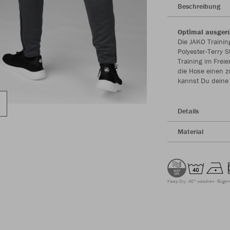
Beschreibung
Optimal ausgerü
Die JAKO Trainin
Polyester-Terry S
Training im Frei
die Hose einen z
kannst Du deine
Details
Material
Keep Dry
40° waschen
Bügeln