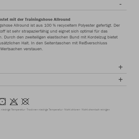
stet mit der Trainingshose Allround
gshose Allround ist aus 100 % recyceltem Polyester gefertigt. Der
toff ist sehr strapazierfähig und eignet sich optimal für das
en. Durch den zweiteiligen elastischen Bund mit Kordelzug bietet
usätzlichen Halt. In den Seitentaschen mit Reißverschluss
 Wertsachen verstauen.
 niedrige Temperatur
Trocknen niedrige Temperatur
Nicht chloren
Nicht chemisch reinigen