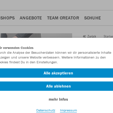
NSHOPS
ANGEBOTE
TEAM CREATOR
SCHUHE
Startse
Zurück
JAKO
Tr
ir verwenden Cookies
rch die Analyse der Besucherdaten können wir dir personalisierte Inhalte
Allroun
zeigen und unsere Website verbessern. Weitere Informationen zu den
okies findest Du in den Einstellungen.
Artikelnummer:
848
Alle akzeptieren
Lust auf 30% Raba
Alle ablehnen
mehr Infos
Datenschutz
Impressum