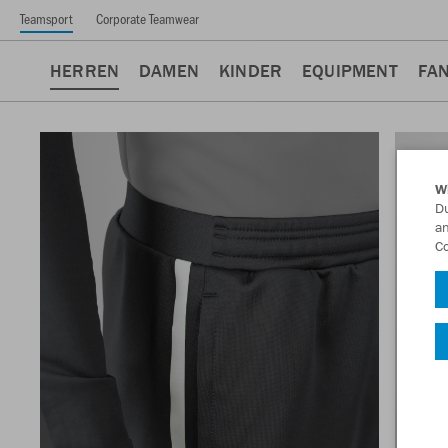
Teamsport
Corporate Teamwear
HERREN
DAMEN
KINDER
EQUIPMENT
FA
W
Du
an
Co