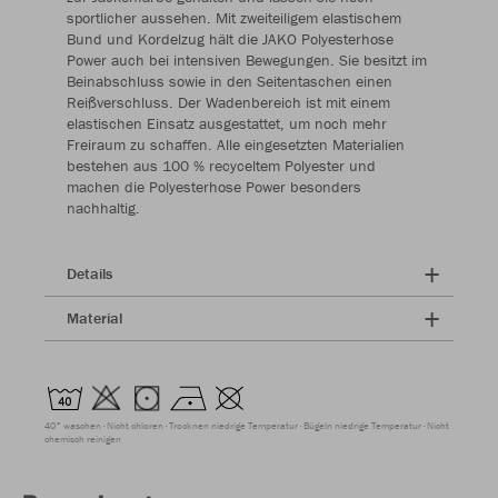
sportlicher aussehen. Mit zweiteiligem elastischem
Bund und Kordelzug hält die JAKO Polyesterhose
Power auch bei intensiven Bewegungen. Sie besitzt im
Beinabschluss sowie in den Seitentaschen einen
Reißverschluss. Der Wadenbereich ist mit einem
elastischen Einsatz ausgestattet, um noch mehr
Freiraum zu schaffen. Alle eingesetzten Materialien
bestehen aus 100 % recyceltem Polyester und
machen die Polyesterhose Power besonders
nachhaltig.
Details
Material
40° waschen
Nicht chloren
Trocknen niedrige Temperatur
Bügeln niedrige Temperatur
Nicht
chemisch reinigen