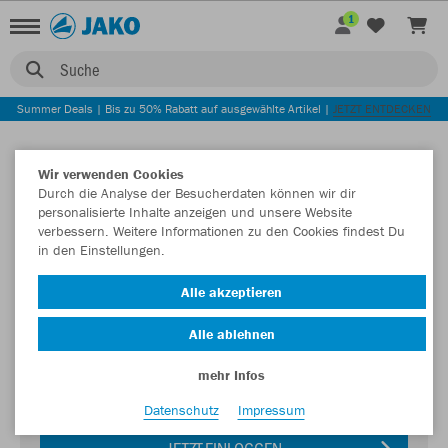
1
Suche
Summer Deals | Bis zu 50% Rabatt auf ausgewählte Artikel |
JETZT ENTDECKEN
Wir verwenden Cookies
Durch die Analyse der Besucherdaten können wir dir
personalisierte Inhalte anzeigen und unsere Website
verbessern. Weitere Informationen zu den Cookies findest Du
in den Einstellungen.
Login zum Teamshop FC Viktoria Schlich
Alle akzeptieren
1911 e.V.
Alle ablehnen
Passwort
mehr Infos
Datenschutz
Impressum