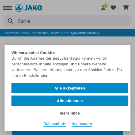
1
Suche
Summer Deals | Bis zu 50% Rabatt auf ausgewählte Artikel |
JETZT ENTDECKEN
Wir verwenden Cookies
Durch die Analyse der Besucherdaten können wir dir
personalisierte Inhalte anzeigen und unsere Website
verbessern. Weitere Informationen zu den Cookies findest Du
in den Einstellungen.
Login zum Teamshop TSV Sulzdorf
Alle akzeptieren
Passwort
Alle ablehnen
mehr Infos
Datenschutz
Impressum
JETZT EINLOGGEN