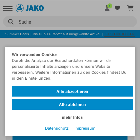
1
Suche
Summer Deals | Bis zu 50% Rabatt auf ausgewählte Artikel |
JETZT ENTDECKEN
Wir verwenden Cookies
Durch die Analyse der Besucherdaten können wir dir
personalisierte Inhalte anzeigen und unsere Website
verbessern. Weitere Informationen zu den Cookies findest Du
in den Einstellungen.
Login zum Teamshop TSV Altfraunhofen
Alle akzeptieren
Passwort
Alle ablehnen
mehr Infos
Datenschutz
Impressum
JETZT EINLOGGEN