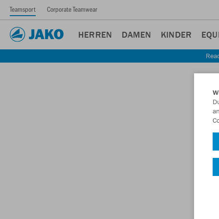
Teamsport
Corporate Teamwear
HERREN
DAMEN
KINDER
EQU
Read
W
Du
an
Co