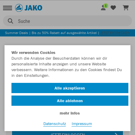
1
Suche
Summer Deals | Bis zu 50% Rabatt auf ausgewählte Artikel |
JETZT ENTDECKEN
Wir verwenden Cookies
Durch die Analyse der Besucherdaten können wir dir
personalisierte Inhalte anzeigen und unsere Website
verbessern. Weitere Informationen zu den Cookies findest Du
in den Einstellungen.
Login zum Teamshop Tennisclub Rot-Weiß
Alle akzeptieren
Sinsheim
Alle ablehnen
Passwort
mehr Infos
Datenschutz
Impressum