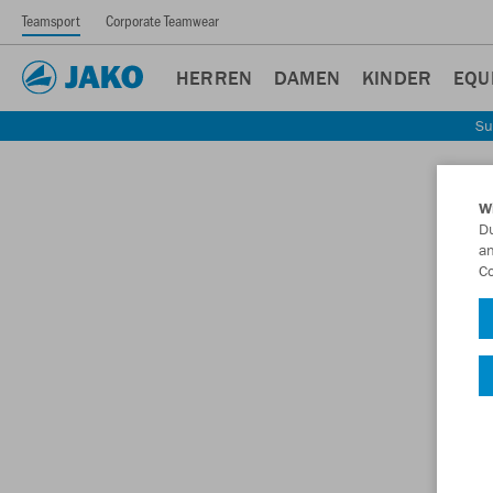
Teamsport
Corporate Teamwear
HERREN
DAMEN
KINDER
EQU
Su
W
Du
an
Co