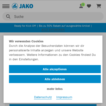
1
Suche
Ready for Kick Off | Bis zu 50% Rabatt auf ausgewählte Artikel |
JETZT ENTDECKEN
Wir verwenden Cookies
Durch die Analyse der Besucherdaten können wir dir
personalisierte Inhalte anzeigen und unsere Website
verbessern. Weitere Informationen zu den Cookies findest Du
in den Einstellungen.
Alle akzeptieren
Login zum Teamshop FSG Schöndorf
Kommlingen
Alle ablehnen
Passwort
mehr Infos
Datenschutz
Impressum