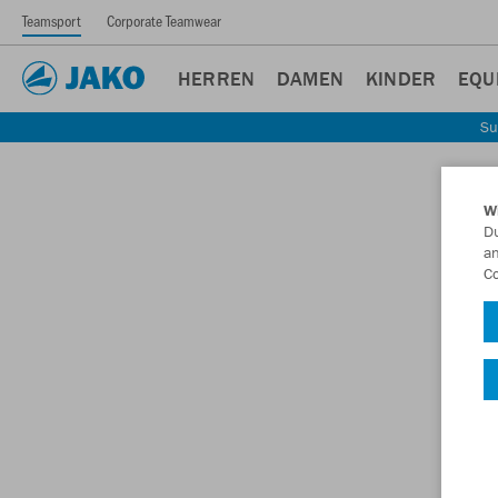
Teamsport
Corporate Teamwear
HERREN
DAMEN
KINDER
EQU
Su
W
Du
an
Co