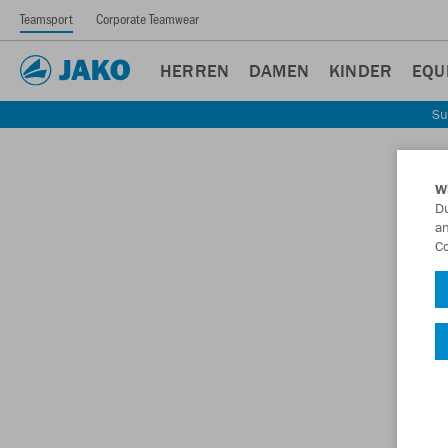
Teamsport
Corporate Teamwear
HERREN
DAMEN
KINDER
EQU
Su
W
Du
an
Co