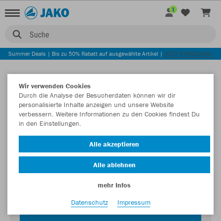
1
Suche
Summer Deals | Bis zu 50% Rabatt auf ausgewählte Artikel |
JETZT ENTDECKEN
Wir verwenden Cookies
Durch die Analyse der Besucherdaten können wir dir
personalisierte Inhalte anzeigen und unsere Website
verbessern. Weitere Informationen zu den Cookies findest Du
in den Einstellungen.
Login zum Teamshop ATFF NEU Trainer
Alle akzeptieren
Passwort
Alle ablehnen
mehr Infos
Datenschutz
Impressum
JETZT EINLOGGEN