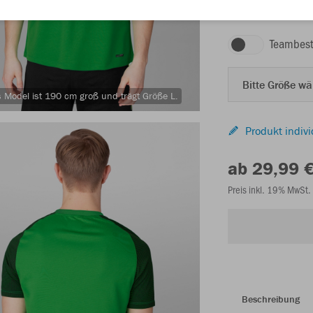
soft green/schwarz
Teambest
Bitte Größe w
 Model ist 190 cm groß und trägt Größe L.
Produkt indivi
ab 29,99 
Preis inkl. 19% MwSt.
Beschreibung