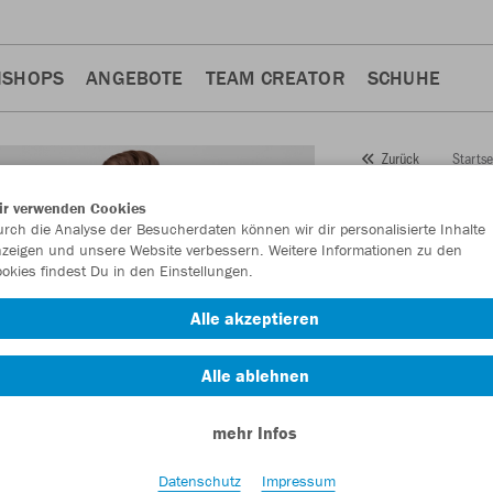
NSHOPS
ANGEBOTE
TEAM CREATOR
SCHUHE
Startse
Zurück
JAKO
T-
ir verwenden Cookies
rch die Analyse der Besucherdaten können wir dir personalisierte Inhalte
Artikelnummer:
612
zeigen und unsere Website verbessern. Weitere Informationen zu den
okies findest Du in den Einstellungen.
Lust auf 30% Raba
Alle akzeptieren
Alle ablehnen
mehr Infos
Datenschutz
Impressum