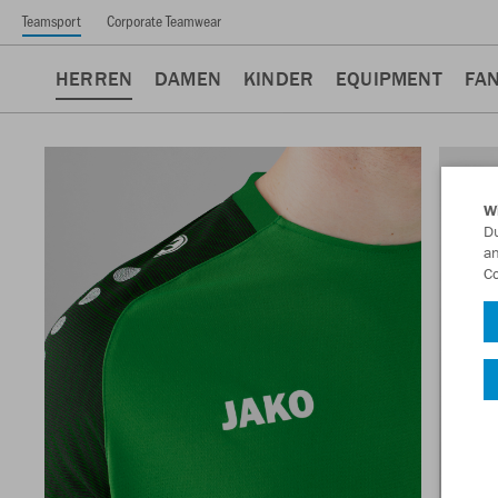
Teamsport
Corporate Teamwear
HERREN
DAMEN
KINDER
EQUIPMENT
FA
W
Du
an
Co