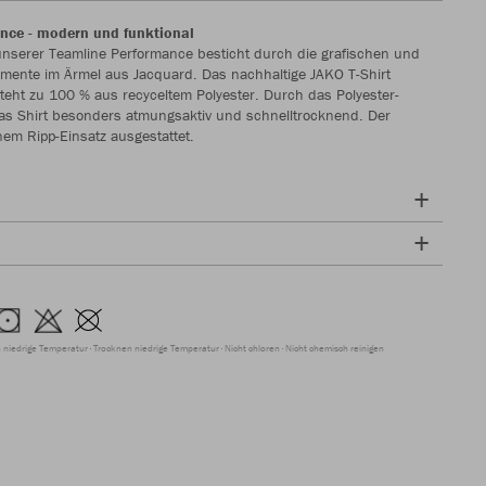
ance - modern und funktional
unserer Teamline Performance besticht durch die grafischen und
mente im Ärmel aus Jacquard. Das nachhaltige JAKO T-Shirt
eht zu 100 % aus recyceltem Polyester. Durch das Polyester-
as Shirt besonders atmungsaktiv und schnelltrocknend. Der
nem Ripp-Einsatz ausgestattet.
 niedrige Temperatur
Trocknen niedrige Temperatur
Nicht chloren
Nicht chemisch reinigen