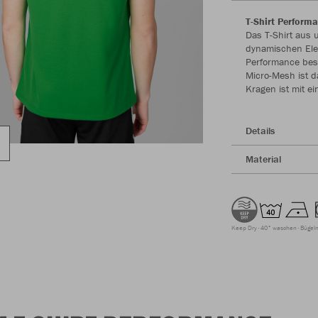
T-Shirt Perform
Das T-Shirt aus 
dynamischen Ele
Performance best
Micro-Mesh ist d
Kragen ist mit ei
Details
Material
Keep Dry
40° waschen
Bügeln