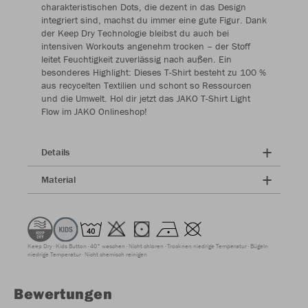
charakteristischen Dots, die dezent in das Design
integriert sind, machst du immer eine gute Figur. Dank
der Keep Dry Technologie bleibst du auch bei
intensiven Workouts angenehm trocken – der Stoff
leitet Feuchtigkeit zuverlässig nach außen. Ein
besonderes Highlight: Dieses T-Shirt besteht zu 100 %
aus recycelten Textilien und schont so Ressourcen
und die Umwelt. Hol dir jetzt das JAKO T-Shirt Light
Flow im JAKO Onlineshop!
Details
Material
Keep Dry
Kids Button
40° waschen
Nicht chloren
Trocknen niedrige Temperatur
Bügeln
niedrige Temperatur
Nicht chemisch reinigen
Bewertungen