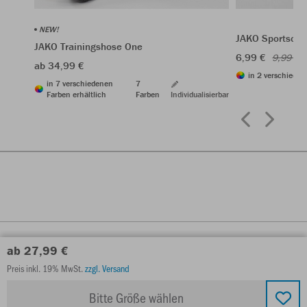
NEW!
JAKO Sportsock
JAKO Trainingshose One
6,99 €
9,99 €
ab 34,99 €
in 2 verschieden
in 7 verschiedenen
7
Farben erhältlich
Farben
Individualisierbar
ab 27,99 €
Preis inkl. 19% MwSt.
zzgl. Versand
Bitte Größe wählen