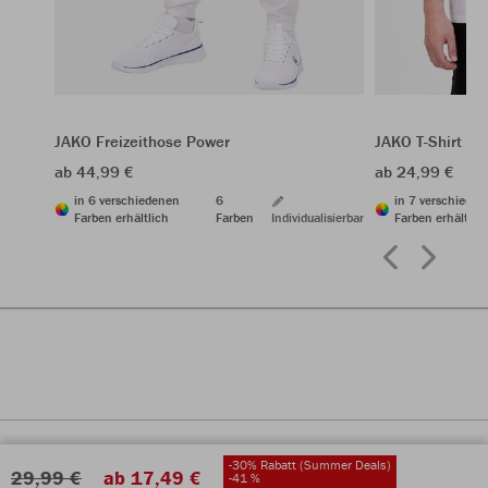
JAKO Freizeithose Power
JAKO T-Shirt Po
ab 44,99 €
ab 24,99 €
in 6 verschiedenen
6
in 7 verschiede
Farben erhältlich
Farben
Individualisierbar
Farben erhältlic
-30% Rabatt (Summer Deals)
29,99 €
ab 17,49 €
-41 %