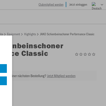
Clubmitglied werden
Jetzt einloggen
ite
Equipment
Highlights
JAKO Schienbeinschoner Performance Classic
chienbeinschoner
ance Classic
4
tt bei Deiner nächsten Bestellung?
Jetzt Mitglied werden