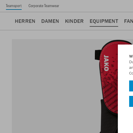
Teamsport
Corporate Teamwear
HERREN
DAMEN
KINDER
EQUIPMENT
FA
W
Du
an
Co