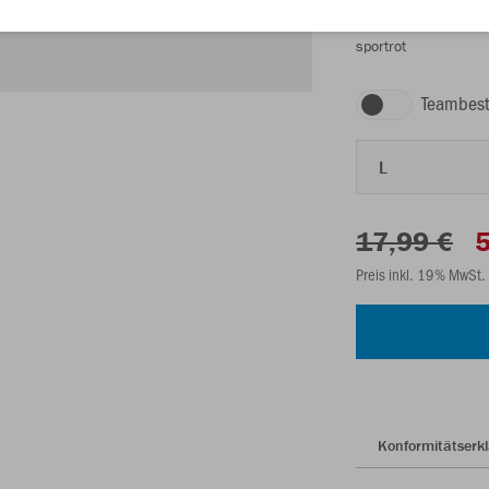
sportrot
Teambest
L
17,99 €
5
Preis inkl. 19% MwSt.
Konformitätserk