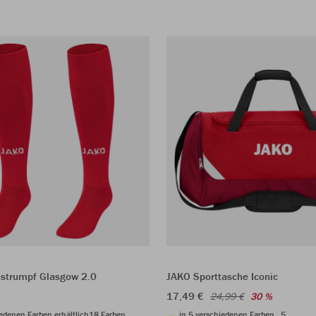
nstrumpf Glasgow 2.0
JAKO Sporttasche Iconic
17,49 €
24,99 €
30 %
iedenen Farben erhältlich
18 Farben
in 5 verschiedenen Farben
5