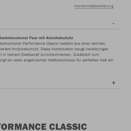
Konformitätserklärung
ienbeinschoner Paar mit Knöchelschutz
einschoner Performance Classic besteht aus einer leichten
ixiertem Knöchelschutz. Diese Kombination beugt Verletzungen
t in keinem Zweikampf zurückschrecken. Zusätzlich zum
rgt ein oben angebrachter Klettverschluss für perfekten Halt am
FORMANCE CLASSIC