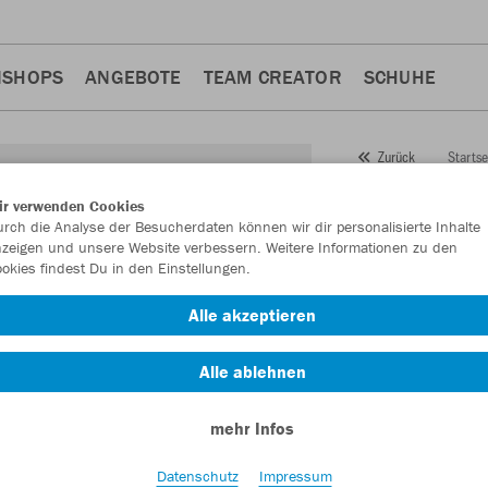
NSHOPS
ANGEBOTE
TEAM CREATOR
SCHUHE
Startse
Zurück
JAKO
S
ir verwenden Cookies
rch die Analyse der Besucherdaten können wir dir personalisierte Inhalte
Perform
zeigen und unsere Website verbessern. Weitere Informationen zu den
okies findest Du in den Einstellungen.
Artikelnummer:
276
Alle akzeptieren
Lust auf 30% Raba
Alle ablehnen
mehr Infos
Datenschutz
Impressum