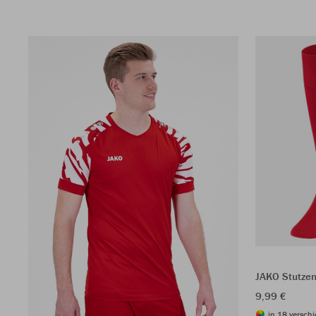
JAKO Stutze
9,99 €
in 18 versch