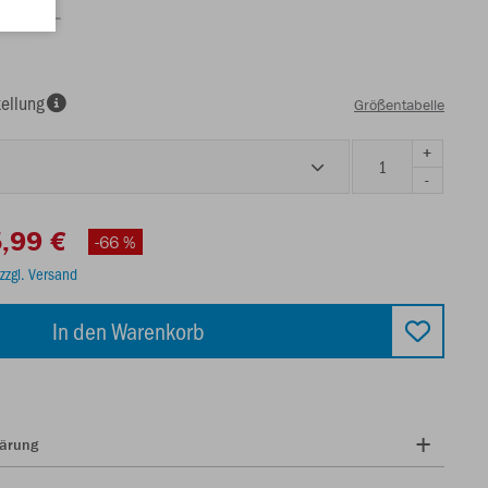
ellung
Größentabelle
+
-
,99 €
-66 %
zzgl. Versand
In den Warenkorb
lärung