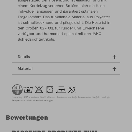
ausgestattet. Der Hosenbund ist elastisch und mit
einem Kordelzug versehen So lässt sich die Hose
individuell anpassen und garantiert optimalen
Tragekomfort. Das funktionale Material aus Polyester
ist schnelltrocknend und pflegeleicht. Die Hose ist in
den Größen XS - XXL für Kinder und Erwachsene
verfügbar und harmoniert optimal mit den JAKO
Schiedsrichtertrikots.
Details
Material
Keep Dry
40° waschen
Nicht chloren
Trocknen niedrige Temperatur
Bügeln niedrige
Temperatur
Nicht chemisch reinigen
Bewertungen