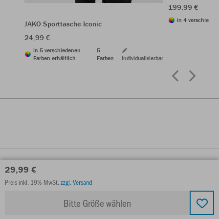
199,99 €
in 4 verschieden
JAKO Sporttasche Iconic
24,99 €
in 5 verschiedenen
5
Farben erhältlich
Farben
Individualisierbar
29,99 €
Preis inkl. 19% MwSt.
zzgl. Versand
Bitte Größe wählen