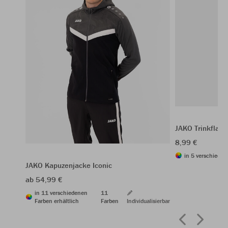
JAKO Trinkflas
8,99 €
in 5 verschieden
JAKO Kapuzenjacke Iconic
ab 54,99 €
in 11 verschiedenen
11
Farben erhältlich
Farben
Individualisierbar