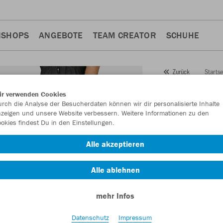
NSHOPS
ANGEBOTE
TEAM CREATOR
SCHUHE
Startse
Zurück
JAKO
P
ir verwenden Cookies
rch die Analyse der Besucherdaten können wir dir personalisierte Inhalte
Profi
zeigen und unsere Website verbessern. Weitere Informationen zu den
okies findest Du in den Einstellungen.
Artikelnummer:
650
Alle akzeptieren
Lust auf 30% Raba
Alle ablehnen
mehr Infos
Datenschutz
Impressum