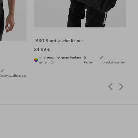
JA
6,
JAKO Sporttasche Iconic
24,99 €
in 5 verschiedenen Farben
5
erhältlich
Farben
Individualisierbar
Individualisierbar