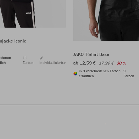
jacke Iconic
JAKO T-Shirt Base
iedenen
11
ab 12,59 €
17,99 €
30 %
lich
Farben
Individualisierbar
in 9 verschiedenen Farben
9
erhältlich
Farben