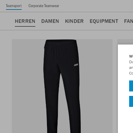
Teamsport
Corporate Teamwear
HERREN
DAMEN
KINDER
EQUIPMENT
FA
W
Du
an
Co