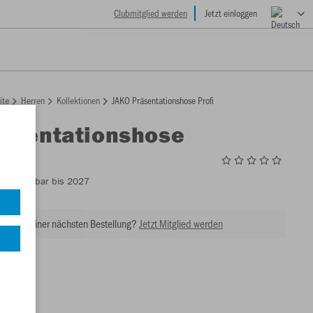
Clubmitglied werden
Jetzt einloggen
ite
Herren
Kollektionen
JAKO Präsentationshose Profi
räsentationshose
7
- Lieferbar bis 2027
tt bei Deiner nächsten Bestellung?
Jetzt Mitglied werden