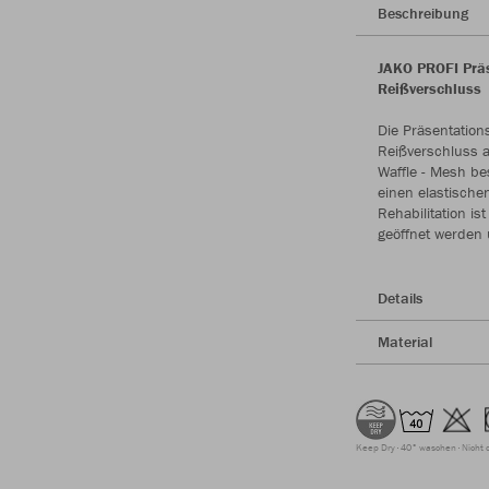
Beschreibung
JAKO PROFI Präs
Reißverschluss
Die Präsentation
Reißverschluss au
Waffle - Mesh be
einen elastische
Rehabilitation is
geöffnet werden u
Details
Material
Keep Dry
40° waschen
Nicht 