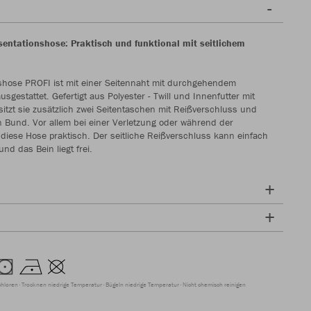
entationshose: Praktisch und funktional mit seitlichem
shose PROFI ist mit einer Seitennaht mit durchgehendem
sgestattet. Gefertigt aus Polyester - Twill und Innenfutter mit
sitzt sie zusätzlich zwei Seitentaschen mit Reißverschluss und
n Bund. Vor allem bei einer Verletzung oder während der
t diese Hose praktisch. Der seitliche Reißverschluss kann einfach
nd das Bein liegt frei.
chloren
Trocknen niedrige Temperatur
Bügeln niedrige Temperatur
Nicht chemisch reinigen