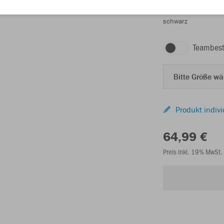
schwarz
Teambest
Bitte Größe w
Produkt indivi
64,99 €
Preis inkl. 19% MwSt.