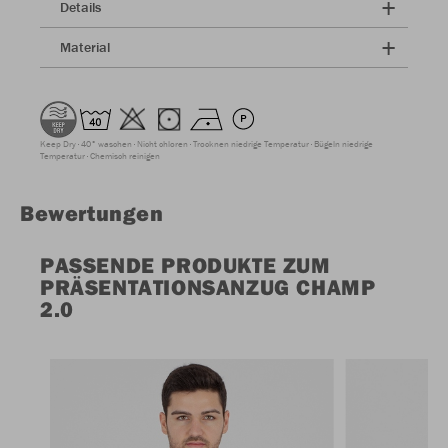
Details
Material
Keep Dry
40° waschen
Nicht chloren
Trocknen niedrige Temperatur
Bügeln niedrige
Temperatur
Chemisch reinigen
Bewertungen
PASSENDE PRODUKTE ZUM
PRÄSENTATIONSANZUG CHAMP
2.0