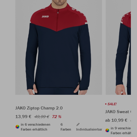
SALE!
JAKO Ziptop Champ 2.0
JAKO Sweat Ch
13,99 €
49,99 €
72 %
ab 10,99 €
39,
in 6 verschiedenen
6
in 9 verschiede
Farben erhältlich
Farben
Individualisierbar
Farben erhältlic