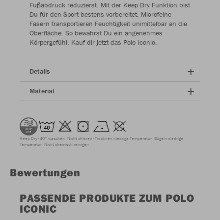
Fußabdruck reduzierst. Mit der Keep Dry Funktion bist
Du für den Sport bestens vorbereitet. Microfeine
Fasern transportieren Feuchtigkeit unimittelbar an die
Oberfläche. So bewahrst Du ein angenehmes
Körpergefühl. Kauf dir jetzt das Polo Iconic.
Details
Material
Keep Dry
40° waschen
Nicht chloren
Trocknen niedrige Temperatur
Bügeln niedrige
Temperatur
Nicht chemisch reinigen
Bewertungen
PASSENDE PRODUKTE ZUM POLO
ICONIC