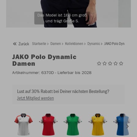
Das Model ist 168 cm groß
und trägt Größe S.
Zurück
Startseite
Damen
Kollektionen
Dynamic
JAKO Polo Dynamic D
JAKO
Polo Dynamic
Damen
Artikelnummer:
6370D
- Lieferbar bis 2028
Lust auf 30% Rabatt bei Deiner nächsten Bestellung?
Jetzt Mitglied werden