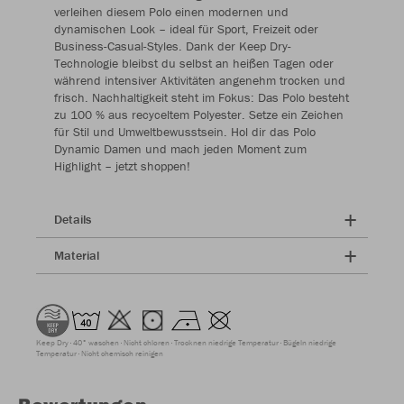
verleihen diesem Polo einen modernen und
dynamischen Look – ideal für Sport, Freizeit oder
Business-Casual-Styles. Dank der Keep Dry-
Technologie bleibst du selbst an heißen Tagen oder
während intensiver Aktivitäten angenehm trocken und
frisch. Nachhaltigkeit steht im Fokus: Das Polo besteht
zu 100 % aus recyceltem Polyester. Setze ein Zeichen
für Stil und Umweltbewusstsein. Hol dir das Polo
Dynamic Damen und mach jeden Moment zum
Highlight – jetzt shoppen!
Details
Material
Keep Dry
40° waschen
Nicht chloren
Trocknen niedrige Temperatur
Bügeln niedrige
Temperatur
Nicht chemisch reinigen