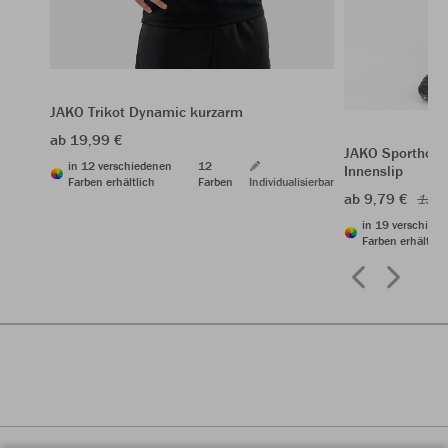
JAKO Trikot Dynamic kurzarm
ab 19,99 €
JAKO Sporthose
in 12 verschiedenen
12
Innenslip
Farben erhältlich
Farben
Individualisierbar
ab 9,79 €
13,9
in 19 verschied
Farben erhältlic