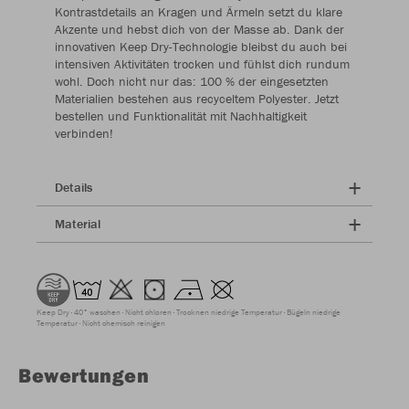
Kontrastdetails an Kragen und Ärmeln setzt du klare
Akzente und hebst dich von der Masse ab. Dank der
innovativen Keep Dry-Technologie bleibst du auch bei
intensiven Aktivitäten trocken und fühlst dich rundum
wohl. Doch nicht nur das: 100 % der eingesetzten
Materialien bestehen aus recyceltem Polyester. Jetzt
bestellen und Funktionalität mit Nachhaltigkeit
verbinden!
Details
Material
Keep Dry
40° waschen
Nicht chloren
Trocknen niedrige Temperatur
Bügeln niedrige
Temperatur
Nicht chemisch reinigen
Bewertungen