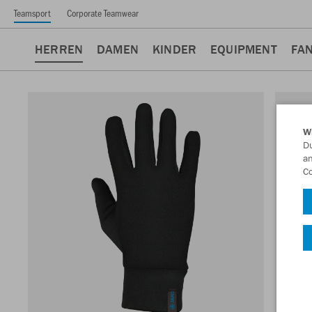
Teamsport
Corporate Teamwear
HERREN
DAMEN
KINDER
EQUIPMENT
FA
W
Du
an
Co