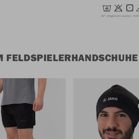
40° pflegeleicht waschen
Nich
M FELDSPIELERHANDSCHUHE