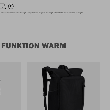
t chloren
Trocknen niedrige Temperatur
Bügeln niedrige Temperatur
Chemisch reinigen
 FUNKTION WARM