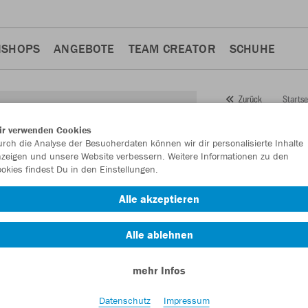
NSHOPS
ANGEBOTE
TEAM CREATOR
SCHUHE
Startse
Zurück
JAKO
ir verwenden Cookies
rch die Analyse der Besucherdaten können wir dir personalisierte Inhalte
Feldsp
zeigen und unsere Website verbessern. Weitere Informationen zu den
Funkti
okies findest Du in den Einstellungen.
Alle akzeptieren
Artikelnummer:
123
Alle ablehnen
Lust auf 30% Raba
mehr Infos
Datenschutz
Impressum