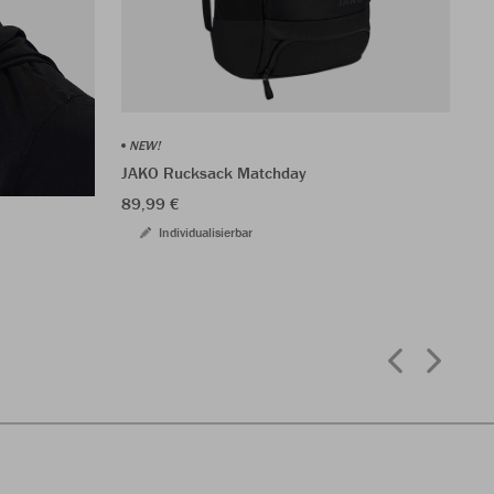
NEW!
JA
JAKO Rucksack Matchday
10
89,99 €
Individualisierbar