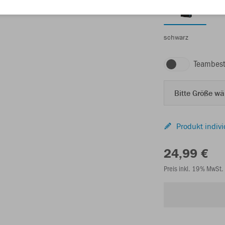
schwarz
Teambest
Bitte Größe w
Produkt indivi
24,99 €
Preis inkl. 19% MwSt.