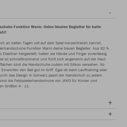
schuhe Funktion Warm: Deine idealen Begleiter für kalte
atz!
ch an kalten Tagen voll auf dein Spiel konzentrieren kannst,
elerhandschuhe Funktion Warm deine treuen Begleiter. Aus 92 %
% Elasthan hergestellt, halten sie Hände und Finger zuverlässig
al ist schnelltrocknend und fühlt sich angenehm auf der Haut
flächen sind die Handschuhe zudem mit Silikon versehen. So
Einwürfen den Ball gut im Griff. Egal ob beim Lauftraining oder
 durch das Design in Schwarz passt der Handschuh zu jedem
ch sind die Feldspielerhandschuhe von JAKO für Kinder und
en Größen 4 - 11.