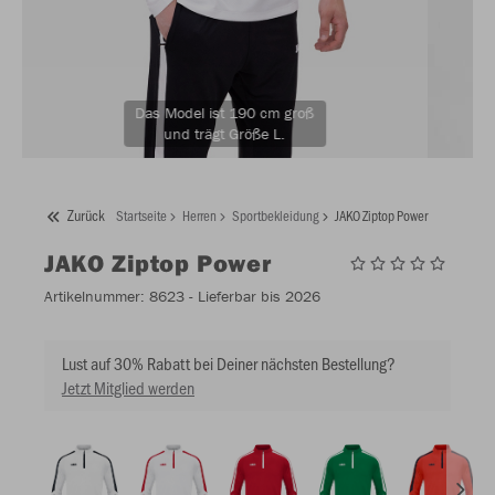
Das Model ist 190 cm groß
und trägt Größe L.
Zurück
Startseite
Herren
Sportbekleidung
JAKO Ziptop Power
JAKO
Ziptop Power
Artikelnummer:
8623
- Lieferbar bis 2026
Lust auf 30% Rabatt bei Deiner nächsten Bestellung?
Jetzt Mitglied werden