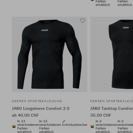
Farben
Farben
erhältlich
erhältlich
HERREN SPORTBEKLEIDUNG
HERREN SPORTBEKLEI
JAKO Longsleeve Comfort 2.0
JAKO Tanktop Comfor
ab 40,00 CHF
35,00 CHF
In 13
In 13
In 2
In 2
verschiedenen
verschiedenen
Individualisierbar
verschiedenen
verschied
Farben
Farben
Farben
Farben
erhältlich
erhältlich
erhältlich
erhältlich