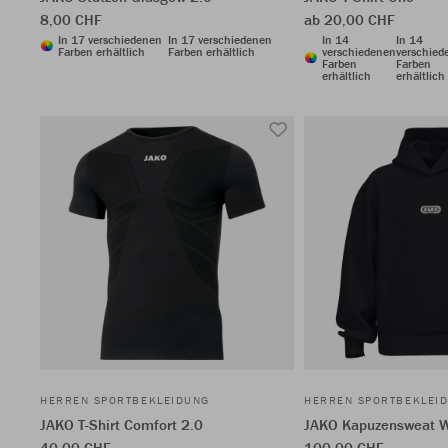
8,00 CHF
ab 20,00 CHF
In 17 verschiedenen
In 17 verschiedenen
In 14
In 14
Farben erhältlich
Farben erhältlich
verschiedenen
verschied
Farben
Farben
erhältlich
erhältlich
HERREN SPORTBEKLEIDUNG
HERREN SPORTBEKLEI
JAKO T-Shirt Comfort 2.0
JAKO Kapuzensweat 
40,00 CHF
100,00 CHF