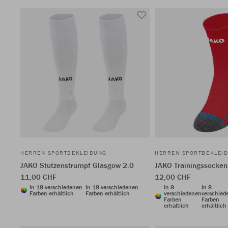
HERREN SPORTBEKLEIDUNG
HERREN SPORTBEKLEI
JAKO Stutzenstrumpf Glasgow 2.0
JAKO Trainingssocken
11,00 CHF
12,00 CHF
In 18 verschiedenen
In 18 verschiedenen
In 8
In 8
Farben erhältlich
Farben erhältlich
verschiedenen
verschied
Farben
Farben
erhältlich
erhältlich