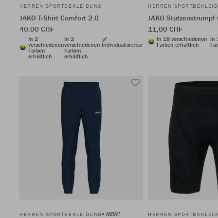
HERREN SPORTBEKLEIDUNG
HERREN SPORTBEKLEI
JAKO T-Shirt Comfort 2.0
JAKO Stutzenstrumpf 
40,00 CHF
11,00 CHF
In 2
In 2
In 18 verschiedenen
In
verschiedenen
verschiedenen
Individualisierbar
Farben erhältlich
Far
Farben
Farben
erhältlich
erhältlich
NEW!
HERREN SPORTBEKLEIDUNG
HERREN SPORTBEKLEI