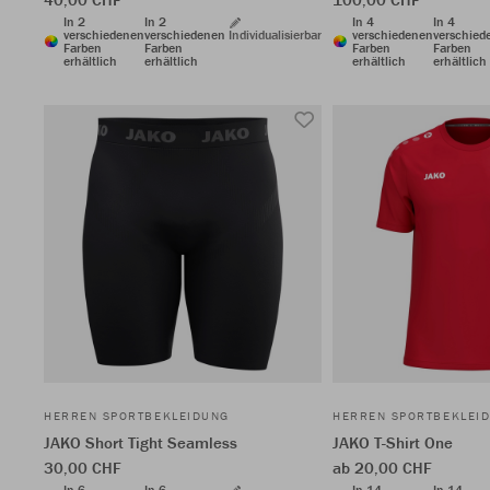
In 2
In 2
In 4
In 4
verschiedenen
verschiedenen
Individualisierbar
verschiedenen
verschied
Farben
Farben
Farben
Farben
erhältlich
erhältlich
erhältlich
erhältlich
HERREN SPORTBEKLEIDUNG
HERREN SPORTBEKLEI
JAKO Short Tight Seamless
JAKO T-Shirt One
30,00 CHF
ab 20,00 CHF
In 6
In 6
In 14
In 14