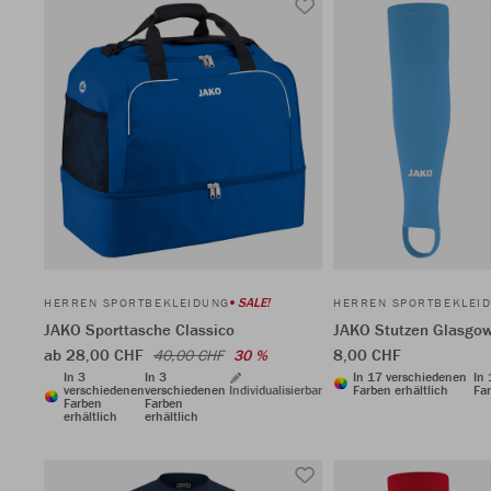
SALE!
HERREN SPORTBEKLEIDUNG
HERREN SPORTBEKLEI
JAKO Sporttasche Classico
JAKO Stutzen Glasgow
ab 28,00 CHF
8,00 CHF
40,00 CHF
30 %
In 3
In 3
In 17 verschiedenen
In
verschiedenen
verschiedenen
Individualisierbar
Farben erhältlich
Far
Farben
Farben
erhältlich
erhältlich