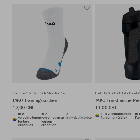
HERREN SPORTBEKLEIDUNG
HERREN SPORTBEKLEI
JAKO Trainingssocken
JAKO Trinkflasche P
12,00 CHF
11,00 CHF
In 8
In 8
In 5 verschiedenen
In
verschiedenen
verschiedenen
Individualisierbar
Farben erhältlich
Far
Farben
Farben
erhältlich
erhältlich