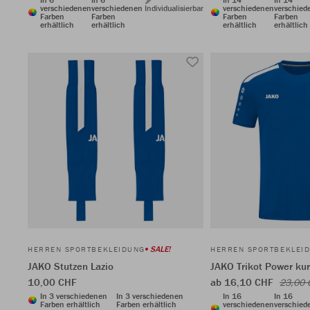
verschiedenen
verschiedenen
Individualisierbar
verschiedenen
verschied
Farben
Farben
Farben
Farben
erhältlich
erhältlich
erhältlich
erhältlich
SALE!
HERREN SPORTBEKLEIDUNG
HERREN SPORTBEKLEI
JAKO Stutzen Lazio
JAKO Trikot Power ku
10,00 CHF
ab 16,10 CHF
23,00 
In 3 verschiedenen
In 3 verschiedenen
In 16
In 16
Farben erhältlich
Farben erhältlich
verschiedenen
verschied