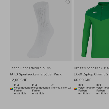
HERREN SPORTBEKLEIDUNG
HERREN SPORTBEKLEI
JAKO Sportsocken lang 3er Pack
JAKO Ziptop Champ 2
12,00 CHF
60,00 CHF
In 2
In 2
In 6
In 6
verschiedenen
verschiedenen
Individualisierbar
verschiedenen
verschied
Farben
Farben
Farben
Farben
erhältlich
erhältlich
erhältlich
erhältlich