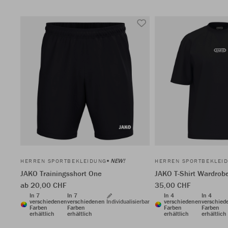
NEW!
HERREN SPORTBEKLEIDUNG
HERREN SPORTBEKLEI
JAKO Trainingsshort One
JAKO T-Shirt Wardrob
ab 20,00 CHF
35,00 CHF
In 7
In 7
In 4
In 4
verschiedenen
verschiedenen
Individualisierbar
verschiedenen
verschied
Farben
Farben
Farben
Farben
erhältlich
erhältlich
erhältlich
erhältlich