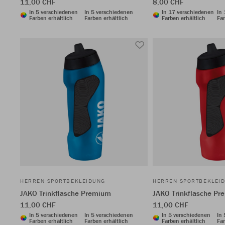
11,00 CHF
8,00 CHF
In 5 verschiedenen
In 5 verschiedenen
In 17 verschiedenen
In
Farben erhältlich
Farben erhältlich
Farben erhältlich
Far
HERREN SPORTBEKLEIDUNG
HERREN SPORTBEKLEI
JAKO Trinkflasche Premium
JAKO Trinkflasche P
11,00 CHF
11,00 CHF
In 5 verschiedenen
In 5 verschiedenen
In 5 verschiedenen
In
Farben erhältlich
Farben erhältlich
Farben erhältlich
Far