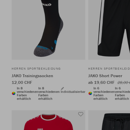
HERREN SPORTBEKLEIDUNG
HERREN SPORTBEKLEI
JAKO Trainingssocken
JAKO Short Power
12,00 CHF
ab 19,60 CHF
28,00 
In 8
In 8
In 6
In 6
verschiedenen
verschiedenen
Individualisierbar
verschiedenen
verschied
Farben
Farben
Farben
Farben
erhältlich
erhältlich
erhältlich
erhältlich