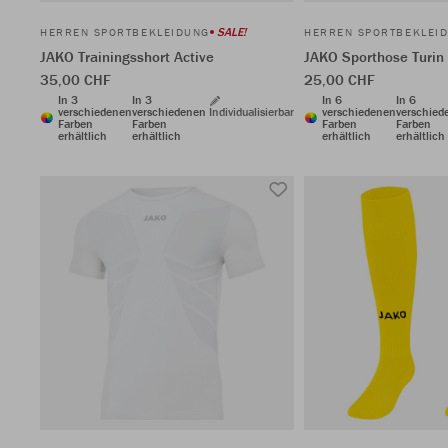
SALE!
HERREN SPORTBEKLEIDUNG
HERREN SPORTBEKLEI
JAKO Trainingsshort Active
JAKO Sporthose Turin 
35,00 CHF
25,00 CHF
In 3
In 3
In 6
In 6
verschiedenen
verschiedenen
Individualisierbar
verschiedenen
verschied
Farben
Farben
Farben
Farben
erhältlich
erhältlich
erhältlich
erhältlich