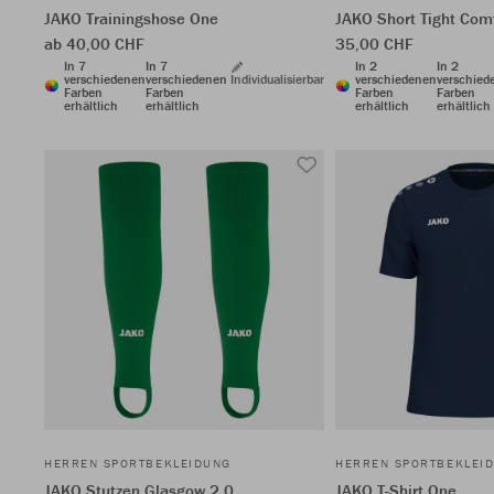
JAKO Trainingshose One
JAKO Short Tight Comf
ab 40,00 CHF
35,00 CHF
In 7
In 7
In 2
In 2
verschiedenen
verschiedenen
Individualisierbar
verschiedenen
verschied
Farben
Farben
Farben
Farben
erhältlich
erhältlich
erhältlich
erhältlich
HERREN SPORTBEKLEIDUNG
HERREN SPORTBEKLEI
JAKO Stutzen Glasgow 2.0
JAKO T-Shirt One