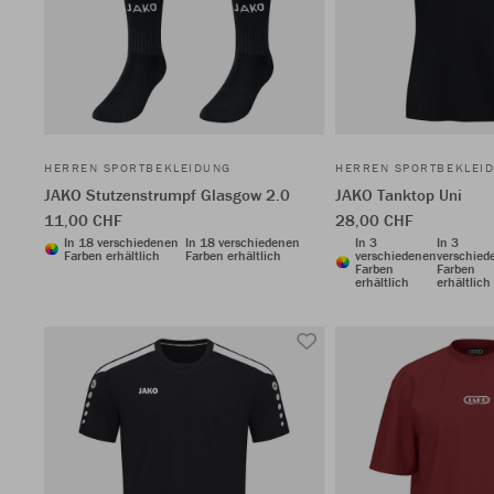
HERREN SPORTBEKLEIDUNG
HERREN SPORTBEKLEI
JAKO Stutzenstrumpf Glasgow 2.0
JAKO Tanktop Uni
11,00 CHF
28,00 CHF
In 18 verschiedenen
In 18 verschiedenen
In 3
In 3
Farben erhältlich
Farben erhältlich
verschiedenen
verschied
Farben
Farben
erhältlich
erhältlich