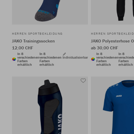
HERREN SPORTBEKLEIDUNG
HERREN SPORTBEKLEI
JAKO Trainingssocken
JAKO Polyesterhose 
12,00 CHF
ab 30,00 CHF
In 8
In 8
In 8
In 8
verschiedenen
verschiedenen
Individualisierbar
verschiedenen
verschied
Farben
Farben
Farben
Farben
erhältlich
erhältlich
erhältlich
erhältlich