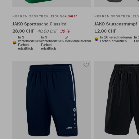
SALE!
HERREN SPORTBEKLEIDUNG
HERREN SPORTBEKLEI
JAKO Sporttasche Classico
JAKO Stutzenstrumpf
28,00 CHF
12,00 CHF
40,00 CHF
30 %
In 3
In 3
In 16 verschiedenen
In
verschiedenen
verschiedenen
Individualisierbar
Farben erhältlich
Far
Farben
Farben
erhältlich
erhältlich