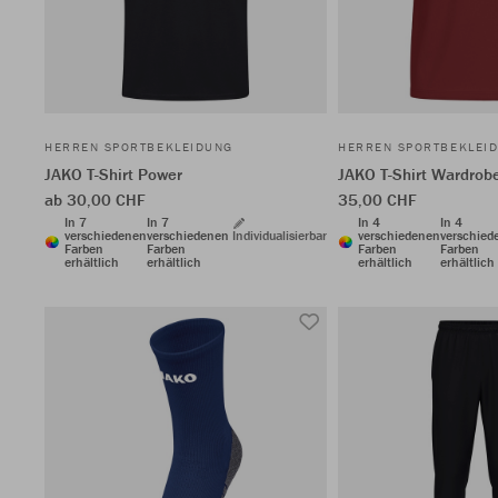
HERREN SPORTBEKLEIDUNG
HERREN SPORTBEKLEI
JAKO T-Shirt Power
JAKO T-Shirt Wardrob
ab 30,00 CHF
35,00 CHF
In 7
In 7
In 4
In 4
verschiedenen
verschiedenen
Individualisierbar
verschiedenen
verschied
Farben
Farben
Farben
Farben
erhältlich
erhältlich
erhältlich
erhältlich