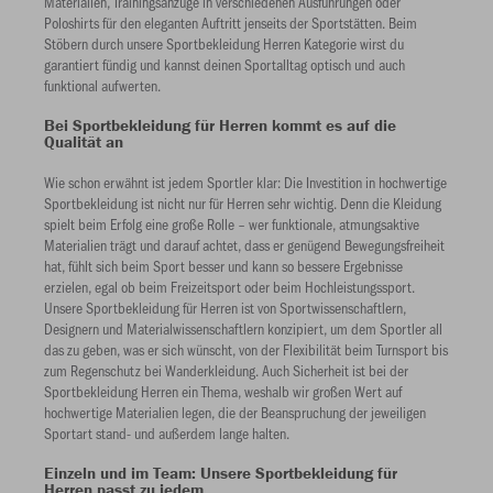
Materialien, Trainingsanzüge in verschiedenen Ausführungen oder
Poloshirts für den eleganten Auftritt jenseits der Sportstätten. Beim
Stöbern durch unsere Sportbekleidung Herren Kategorie wirst du
garantiert fündig und kannst deinen Sportalltag optisch und auch
funktional aufwerten.
Bei Sportbekleidung für Herren kommt es auf die
Qualität an
Wie schon erwähnt ist jedem Sportler klar: Die Investition in hochwertige
Sportbekleidung ist nicht nur für Herren sehr wichtig. Denn die Kleidung
spielt beim Erfolg eine große Rolle – wer funktionale, atmungsaktive
Materialien trägt und darauf achtet, dass er genügend Bewegungsfreiheit
hat, fühlt sich beim Sport besser und kann so bessere Ergebnisse
erzielen, egal ob beim Freizeitsport oder beim Hochleistungssport.
Unsere Sportbekleidung für Herren ist von Sportwissenschaftlern,
Designern und Materialwissenschaftlern konzipiert, um dem Sportler all
das zu geben, was er sich wünscht, von der Flexibilität beim Turnsport bis
zum Regenschutz bei Wanderkleidung. Auch Sicherheit ist bei der
Sportbekleidung Herren ein Thema, weshalb wir großen Wert auf
hochwertige Materialien legen, die der Beanspruchung der jeweiligen
Sportart stand- und außerdem lange halten.
Einzeln und im Team: Unsere Sportbekleidung für
Herren passt zu jedem