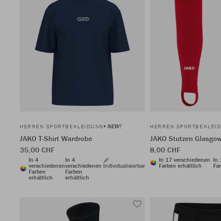
NEW!
HERREN SPORTBEKLEIDUNG
HERREN SPORTBEKLEI
JAKO T-Shirt Wardrobe
JAKO Stutzen Glasgow
35,00 CHF
8,00 CHF
In 4
In 4
In 17 verschiedenen
In
verschiedenen
verschiedenen
Individualisierbar
Farben erhältlich
Far
Farben
Farben
erhältlich
erhältlich