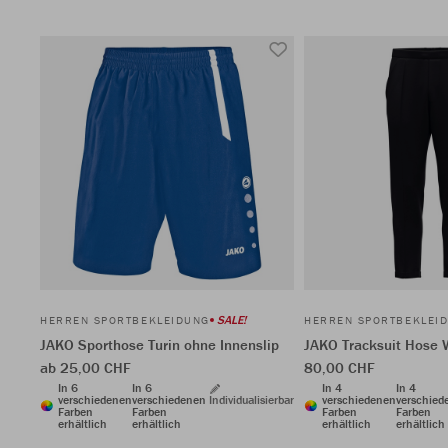
SALE!
HERREN SPORTBEKLEIDUNG
HERREN SPORTBEKLEI
JAKO Sporthose Turin ohne Innenslip
JAKO Tracksuit Hose 
ab 25,00 CHF
80,00 CHF
In 6
In 6
In 4
In 4
verschiedenen
verschiedenen
Individualisierbar
verschiedenen
verschied
Farben
Farben
Farben
Farben
erhältlich
erhältlich
erhältlich
erhältlich