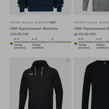
NEW!
HERREN BASICS HOODIES
HERREN BASICS HOODI
JAKO Kapuzensweat Wardrobe
JAKO Kapuzensweat 
100,00 CHF
ab 65,00 CHF
In 4
In 4
In 8
In 8
verschiedenen
verschiedenen
Individualisierbar
verschiedenen
verschied
Farben
Farben
Farben
Farben
erhältlich
erhältlich
erhältlich
erhältlich