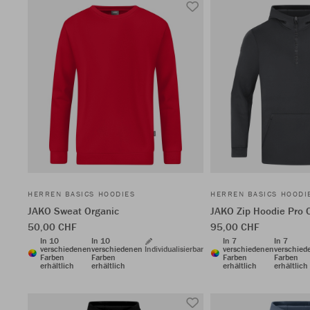
HERREN BASICS HOODIES
HERREN BASICS HOODI
JAKO Sweat Organic
JAKO Zip Hoodie Pro 
50,00 CHF
95,00 CHF
In 10
In 10
In 7
In 7
verschiedenen
verschiedenen
Individualisierbar
verschiedenen
verschied
Farben
Farben
Farben
Farben
erhältlich
erhältlich
erhältlich
erhältlich