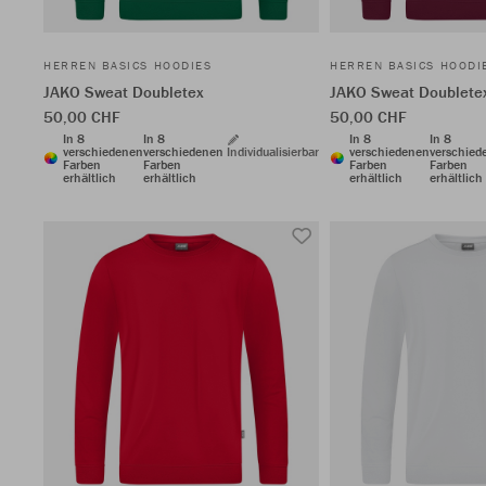
HERREN BASICS HOODIES
HERREN BASICS HOODI
JAKO Sweat Doubletex
JAKO Sweat Doublete
50,00 CHF
50,00 CHF
In 8
In 8
In 8
In 8
verschiedenen
verschiedenen
Individualisierbar
verschiedenen
verschied
Farben
Farben
Farben
Farben
erhältlich
erhältlich
erhältlich
erhältlich