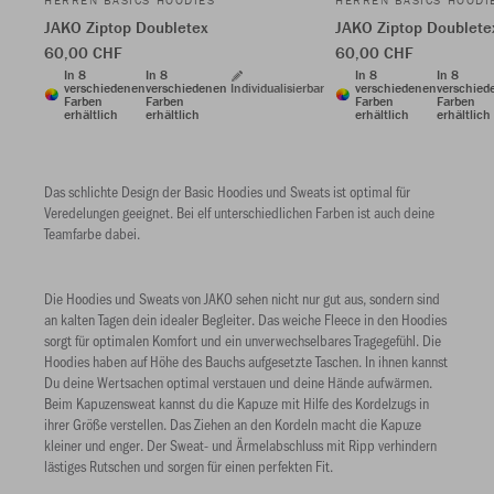
HERREN BASICS HOODIES
HERREN BASICS HOODI
JAKO Ziptop Doubletex
JAKO Ziptop Doublete
60,00 CHF
60,00 CHF
In 8
In 8
In 8
In 8
verschiedenen
verschiedenen
Individualisierbar
verschiedenen
verschied
Farben
Farben
Farben
Farben
erhältlich
erhältlich
erhältlich
erhältlich
Das schlichte Design der Basic Hoodies und Sweats ist optimal für
Veredelungen geeignet. Bei elf unterschiedlichen Farben ist auch deine
Teamfarbe dabei.
Die Hoodies und Sweats von JAKO sehen nicht nur gut aus, sondern sind
an kalten Tagen dein idealer Begleiter. Das weiche Fleece in den Hoodies
sorgt für optimalen Komfort und ein unverwechselbares Tragegefühl. Die
Hoodies haben auf Höhe des Bauchs aufgesetzte Taschen. In ihnen kannst
Du deine Wertsachen optimal verstauen und deine Hände aufwärmen.
Beim Kapuzensweat kannst du die Kapuze mit Hilfe des Kordelzugs in
ihrer Größe verstellen. Das Ziehen an den Kordeln macht die Kapuze
kleiner und enger. Der Sweat- und Ärmelabschluss mit Ripp verhindern
lästiges Rutschen und sorgen für einen perfekten Fit.