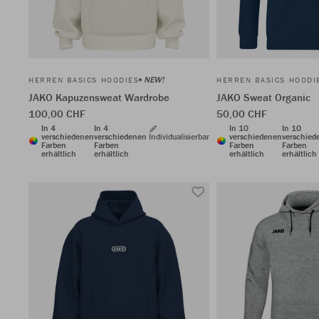
NEW!
HERREN BASICS HOODIES
HERREN BASICS HOODI
JAKO Kapuzensweat Wardrobe
JAKO Sweat Organic
100,00 CHF
50,00 CHF
In 4
In 4
In 10
In 10
verschiedenen
verschiedenen
Individualisierbar
verschiedenen
verschied
Farben
Farben
Farben
Farben
erhältlich
erhältlich
erhältlich
erhältlich