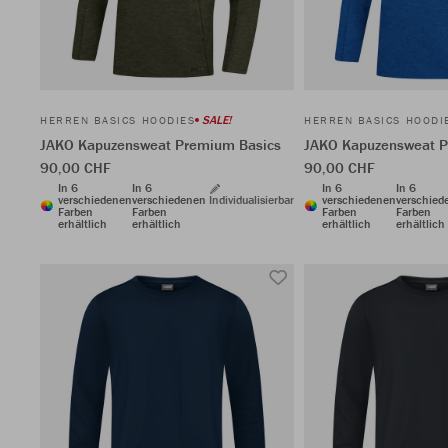
SALE!
HERREN BASICS HOODIES
HERREN BASICS HOODI
JAKO Kapuzensweat Premium Basics
JAKO Kapuzensweat P
90,00 CHF
90,00 CHF
In 6
In 6
In 6
In 6
verschiedenen
verschiedenen
Individualisierbar
verschiedenen
verschied
Farben
Farben
Farben
Farben
erhältlich
erhältlich
erhältlich
erhältlich