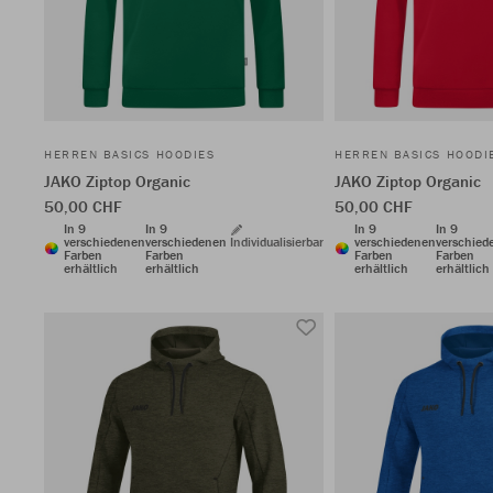
HERREN BASICS HOODIES
HERREN BASICS HOODI
JAKO Ziptop Organic
JAKO Ziptop Organic
50,00 CHF
50,00 CHF
In 9
In 9
In 9
In 9
verschiedenen
verschiedenen
Individualisierbar
verschiedenen
verschied
Farben
Farben
Farben
Farben
erhältlich
erhältlich
erhältlich
erhältlich