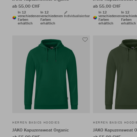
ab 55,00 CHF
ab 55,00 CHF
In 12
In 12
In 12
In 12
verschiedenen
verschiedenen
Individualisierbar
verschiedenen
verschied
Farben
Farben
Farben
Farben
erhältlich
erhältlich
erhältlich
erhältlich
HERREN BASICS HOODIES
HERREN BASICS HOODI
JAKO Kapuzensweat Organic
JAKO Kapuzensweat O
ab 55,00 CHF
ab 55,00 CHF