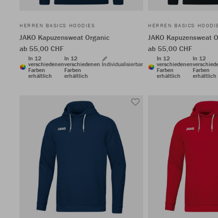
HERREN BASICS HOODIES
HERREN BASICS HOODI
JAKO Kapuzensweat Organic
JAKO Kapuzensweat O
ab 55,00 CHF
ab 55,00 CHF
In 12
In 12
In 12
In 12
verschiedenen
verschiedenen
Individualisierbar
verschiedenen
verschied
Farben
Farben
Farben
Farben
erhältlich
erhältlich
erhältlich
erhältlich