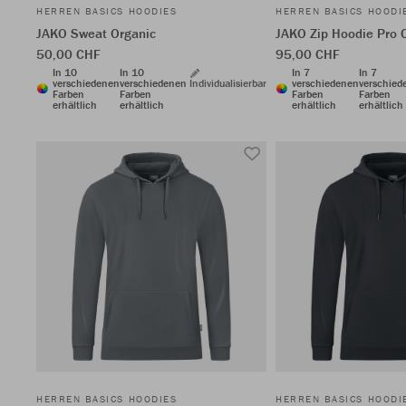
HERREN BASICS HOODIES
HERREN BASICS HOODI
JAKO Sweat Organic
JAKO Zip Hoodie Pro 
50,00 CHF
95,00 CHF
In 10
In 10
In 7
In 7
verschiedenen
verschiedenen
Individualisierbar
verschiedenen
verschied
Farben
Farben
Farben
Farben
erhältlich
erhältlich
erhältlich
erhältlich
HERREN BASICS HOODIES
HERREN BASICS HOODI