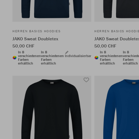
HERREN BASICS HOODIES
HERREN BASICS HOODI
JAKO Sweat Doubletex
JAKO Sweat Doublete
50,00 CHF
50,00 CHF
In 8
In 8
In 8
In 8
verschiedenen
verschiedenen
Individualisierbar
verschiedenen
verschied
Farben
Farben
Farben
Farben
erhältlich
erhältlich
erhältlich
erhältlich