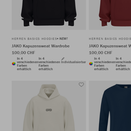
NEW!
HERREN BASICS HOODIES
HERREN BASICS HOODI
JAKO Kapuzensweat Wardrobe
JAKO Kapuzensweat 
100,00 CHF
100,00 CHF
In 4
In 4
In 4
In 4
verschiedenen
verschiedenen
Individualisierbar
verschiedenen
verschied
Farben
Farben
Farben
Farben
erhältlich
erhältlich
erhältlich
erhältlich