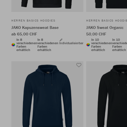
HERREN BASICS HOODIES
HERREN BASICS HOODI
JAKO Kapuzensweat Base
JAKO Sweat Organic
ab 65,00 CHF
50,00 CHF
In 8
In 8
In 10
In 10
verschiedenen
verschiedenen
Individualisierbar
verschiedenen
verschied
Farben
Farben
Farben
Farben
erhältlich
erhältlich
erhältlich
erhältlich