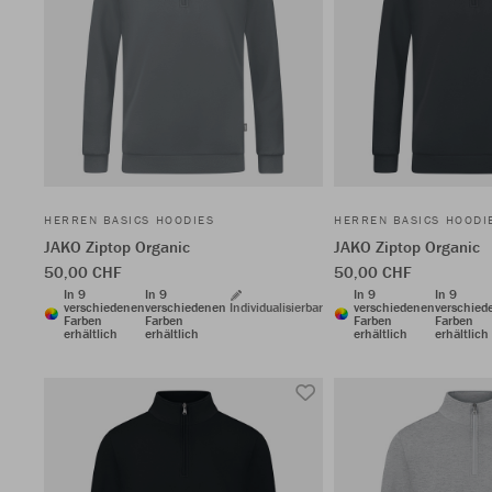
HERREN BASICS HOODIES
HERREN BASICS HOODI
JAKO Ziptop Organic
JAKO Ziptop Organic
50,00 CHF
50,00 CHF
In 9
In 9
In 9
In 9
verschiedenen
verschiedenen
Individualisierbar
verschiedenen
verschied
Farben
Farben
Farben
Farben
erhältlich
erhältlich
erhältlich
erhältlich