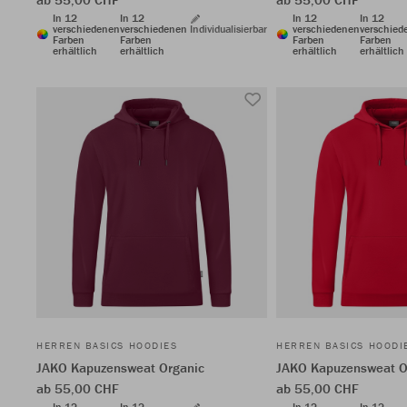
In 12
In 12
In 12
In 12
verschiedenen
verschiedenen
Individualisierbar
verschiedenen
verschied
Farben
Farben
Farben
Farben
erhältlich
erhältlich
erhältlich
erhältlich
HERREN BASICS HOODIES
HERREN BASICS HOODI
JAKO Kapuzensweat Organic
JAKO Kapuzensweat O
ab 55,00 CHF
ab 55,00 CHF
In 12
In 12
In 12
In 12