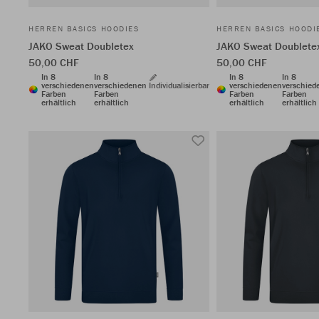
HERREN BASICS HOODIES
HERREN BASICS HOODI
JAKO Sweat Doubletex
JAKO Sweat Doublete
50,00 CHF
50,00 CHF
In 8
In 8
In 8
In 8
verschiedenen
verschiedenen
Individualisierbar
verschiedenen
verschied
Farben
Farben
Farben
Farben
erhältlich
erhältlich
erhältlich
erhältlich