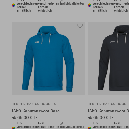
verschiedenen
verschiedenen
Individualisierbar
verschiedenen
verschied
Farben
Farben
Farben
Farben
erhältlich
erhältlich
erhältlich
erhältlich
HERREN BASICS HOODIES
HERREN BASICS HOODI
JAKO Kapuzensweat Base
JAKO Kapuzensweat 
ab 65,00 CHF
ab 65,00 CHF
In 8
In 8
In 8
In 8
verschiedenen
verschiedenen
Individualisierbar
verschiedenen
verschied