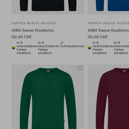
HERREN BASICS HOODIES
HERREN BASICS HOODI
JAKO Sweat Doubletex
JAKO Sweat Doublete
50,00 CHF
50,00 CHF
In 8
In 8
In 8
In 8
verschiedenen
verschiedenen
Individualisierbar
verschiedenen
verschied
Farben
Farben
Farben
Farben
erhältlich
erhältlich
erhältlich
erhältlich