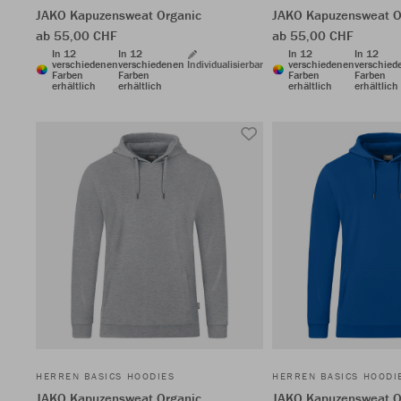
JAKO Kapuzensweat Organic
JAKO Kapuzensweat O
ab 55,00 CHF
ab 55,00 CHF
In 12
In 12
In 12
In 12
verschiedenen
verschiedenen
Individualisierbar
verschiedenen
verschied
Farben
Farben
Farben
Farben
erhältlich
erhältlich
erhältlich
erhältlich
HERREN BASICS HOODIES
HERREN BASICS HOODI
JAKO Kapuzensweat Organic
JAKO Kapuzensweat O