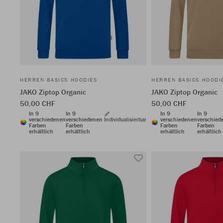
HERREN BASICS HOODIES
HERREN BASICS HOODI
JAKO Ziptop Organic
JAKO Ziptop Organic
50,00 CHF
50,00 CHF
In 9
In 9
In 9
In 9
verschiedenen
verschiedenen
Individualisierbar
verschiedenen
verschied
Farben
Farben
Farben
Farben
erhältlich
erhältlich
erhältlich
erhältlich