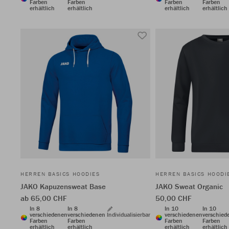
Farben
Farben
Farben
Farben
erhältlich
erhältlich
erhältlich
erhältlich
HERREN BASICS HOODIES
HERREN BASICS HOODI
JAKO Kapuzensweat Base
JAKO Sweat Organic
ab 65,00 CHF
50,00 CHF
In 8
In 8
In 10
In 10
verschiedenen
verschiedenen
Individualisierbar
verschiedenen
verschied
Farben
Farben
Farben
Farben
erhältlich
erhältlich
erhältlich
erhältlich