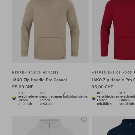
HERREN BASICS HOODIES
HERREN BASICS HOODI
JAKO Zip Hoodie Pro Casual
JAKO Zip Hoodie Pro 
95,00 CHF
95,00 CHF
In 7
In 7
In 7
In 7
verschiedenen
verschiedenen
Individualisierbar
verschiedenen
verschied
Farben
Farben
Farben
Farben
erhältlich
erhältlich
erhältlich
erhältlich