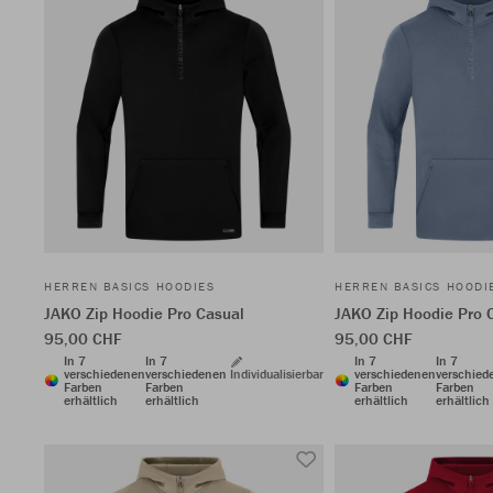
HERREN BASICS HOODIES
HERREN BASICS HOODI
JAKO Zip Hoodie Pro Casual
JAKO Zip Hoodie Pro 
95,00 CHF
95,00 CHF
In 7
In 7
In 7
In 7
verschiedenen
verschiedenen
Individualisierbar
verschiedenen
verschied
Farben
Farben
Farben
Farben
erhältlich
erhältlich
erhältlich
erhältlich