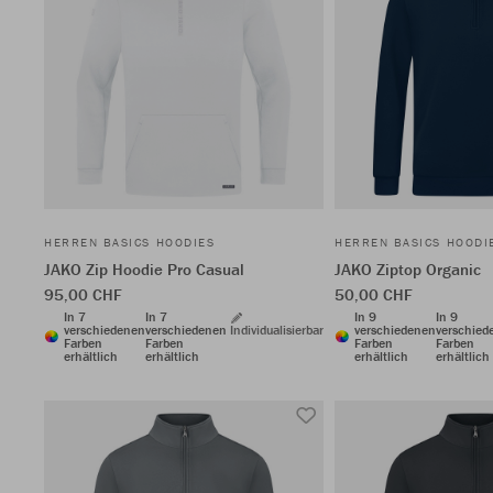
HERREN BASICS HOODIES
HERREN BASICS HOODI
JAKO Zip Hoodie Pro Casual
JAKO Ziptop Organic
95,00 CHF
50,00 CHF
In 7
In 7
In 9
In 9
verschiedenen
verschiedenen
Individualisierbar
verschiedenen
verschied
Farben
Farben
Farben
Farben
erhältlich
erhältlich
erhältlich
erhältlich