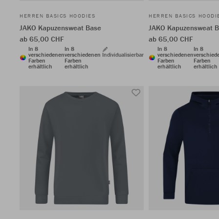
HERREN BASICS HOODIES
HERREN BASICS HOODI
JAKO Kapuzensweat Base
JAKO Kapuzensweat 
ab 65,00 CHF
ab 65,00 CHF
In 8
In 8
In 8
In 8
verschiedenen
verschiedenen
Individualisierbar
verschiedenen
verschied
Farben
Farben
Farben
Farben
erhältlich
erhältlich
erhältlich
erhältlich