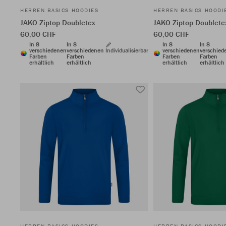
HERREN BASICS HOODIES
HERREN BASICS HOODI
JAKO Ziptop Doubletex
JAKO Ziptop Doublete
60,00 CHF
60,00 CHF
In 8
In 8
In 8
In 8
verschiedenen
verschiedenen
Individualisierbar
verschiedenen
verschied
Farben
Farben
Farben
Farben
erhältlich
erhältlich
erhältlich
erhältlich