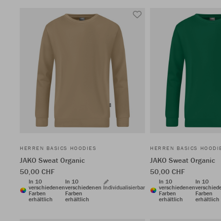
HERREN BASICS HOODIES
HERREN BASICS HOODI
JAKO Sweat Organic
JAKO Sweat Organic
50,00 CHF
50,00 CHF
In 10
In 10
In 10
In 10
verschiedenen
verschiedenen
Individualisierbar
verschiedenen
verschied
Farben
Farben
Farben
Farben
erhältlich
erhältlich
erhältlich
erhältlich