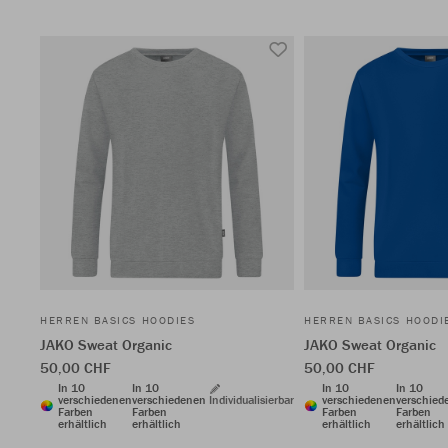
HERREN BASICS HOODIES
HERREN BASICS HOODI
JAKO Sweat Organic
JAKO Sweat Organic
50,00 CHF
50,00 CHF
In 10
In 10
In 10
In 10
verschiedenen
verschiedenen
Individualisierbar
verschiedenen
verschied
Farben
Farben
Farben
Farben
erhältlich
erhältlich
erhältlich
erhältlich