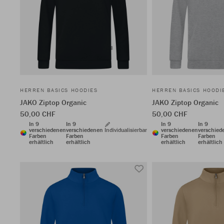
HERREN BASICS HOODIES
HERREN BASICS HOODI
JAKO Ziptop Organic
JAKO Ziptop Organic
50,00 CHF
50,00 CHF
In 9
In 9
In 9
In 9
verschiedenen
verschiedenen
Individualisierbar
verschiedenen
verschied
Farben
Farben
Farben
Farben
erhältlich
erhältlich
erhältlich
erhältlich