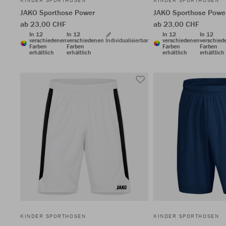
KINDER SPORTHOSEN
KINDER SPORTHOSEN
JAKO Sporthose Power
JAKO Sporthose Powe
ab 23,00 CHF
ab 23,00 CHF
In 12
In 12
In 12
In 12
verschiedenen
verschiedenen
Individualisierbar
verschiedenen
verschied
Farben
Farben
Farben
Farben
erhältlich
erhältlich
erhältlich
erhältlich
KINDER SPORTHOSEN
KINDER SPORTHOSEN