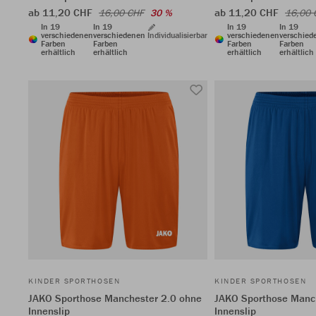
ab 11,20 CHF
ab 11,20 CHF
16,00 CHF
30 %
16,00 
In 19
In 19
In 19
In 19
verschiedenen
verschiedenen
Individualisierbar
verschiedenen
verschied
Farben
Farben
Farben
Farben
erhältlich
erhältlich
erhältlich
erhältlich
KINDER SPORTHOSEN
KINDER SPORTHOSEN
JAKO Sporthose Manchester 2.0 ohne
JAKO Sporthose Manc
Innenslip
Innenslip