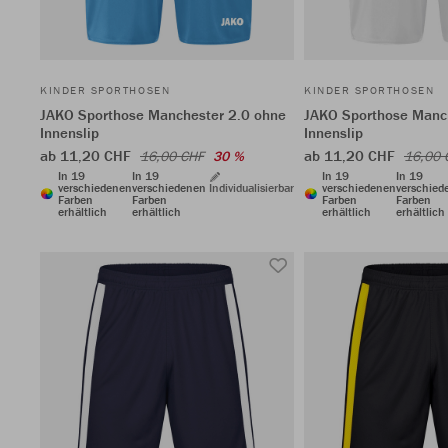
KINDER SPORTHOSEN
KINDER SPORTHOSEN
JAKO Sporthose Manchester 2.0 ohne
JAKO Sporthose Manc
Innenslip
Innenslip
ab 11,20 CHF
ab 11,20 CHF
16,00 CHF
30 %
16,00 
In 19
In 19
In 19
In 19
verschiedenen
verschiedenen
Individualisierbar
verschiedenen
verschied
Farben
Farben
Farben
Farben
erhältlich
erhältlich
erhältlich
erhältlich