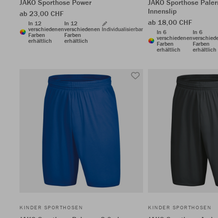
JAKO Sporthose Power
JAKO Sporthose Pale
Innenslip
ab 23,00 CHF
ab 18,00 CHF
In 12
In 12
verschiedenen
verschiedenen
Individualisierbar
In 6
In 6
Farben
Farben
verschiedenen
verschied
erhältlich
erhältlich
Farben
Farben
erhältlich
erhältlich
KINDER SPORTHOSEN
KINDER SPORTHOSEN