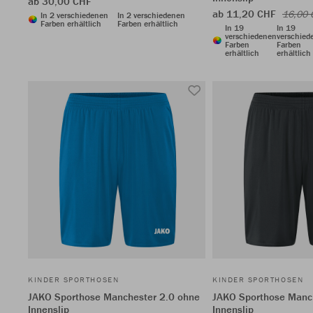
ab 30,00 CHF
ab 11,20 CHF
16,00 
In 2 verschiedenen
In 2 verschiedenen
Farben erhältlich
Farben erhältlich
In 19
In 19
verschiedenen
verschied
Farben
Farben
erhältlich
erhältlich
KINDER SPORTHOSEN
KINDER SPORTHOSEN
JAKO Sporthose Manchester 2.0 ohne
JAKO Sporthose Manc
Innenslip
Innenslip