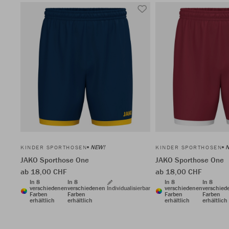
NEW!
KINDER SPORTHOSEN
KINDER SPORTHOSEN
JAKO Sporthose One
JAKO Sporthose One
ab 18,00 CHF
ab 18,00 CHF
In 8
In 8
In 8
In 8
verschiedenen
verschiedenen
Individualisierbar
verschiedenen
verschied
Farben
Farben
Farben
Farben
erhältlich
erhältlich
erhältlich
erhältlich