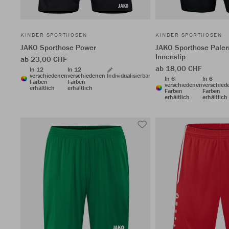
KINDER SPORTHOSEN
KINDER SPORTHOSEN
JAKO Sporthose Power
JAKO Sporthose Pale
Innenslip
ab 23,00 CHF
ab 18,00 CHF
In 12
In 12
verschiedenen
verschiedenen
Individualisierbar
In 6
In 6
Farben
Farben
verschiedenen
verschied
erhältlich
erhältlich
Farben
Farben
erhältlich
erhältlich