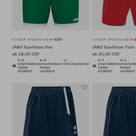
NEW!
S
KINDER SPORTHOSEN
KINDER SPORTHOSEN
JAKO Sporthose One
JAKO Sporthose Turin 
ab 18,00 CHF
ab 25,00 CHF
In 8
In 8
In 5
In 5
verschiedenen
verschiedenen
Individualisierbar
verschiedenen
verschied
Farben
Farben
Farben
Farben
erhältlich
erhältlich
erhältlich
erhältlich