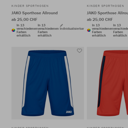
KINDER SPORTHOSEN
KINDER SPORTHOSEN
JAKO Sporthose Allround
JAKO Sporthose Allro
ab 25,00 CHF
ab 25,00 CHF
In 13
In 13
In 13
In 13
verschiedenen
verschiedenen
Individualisierbar
verschiedenen
verschied
Farben
Farben
Farben
Farben
erhältlich
erhältlich
erhältlich
erhältlich