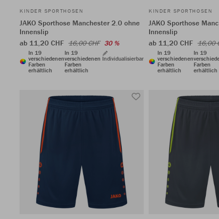
KINDER SPORTHOSEN
KINDER SPORTHOSEN
JAKO Sporthose Manchester 2.0 ohne
JAKO Sporthose Manc
Innenslip
Innenslip
ab 11,20 CHF
ab 11,20 CHF
16,00 CHF
30 %
16,00 
In 19
In 19
In 19
In 19
verschiedenen
verschiedenen
Individualisierbar
verschiedenen
verschied
Farben
Farben
Farben
Farben
erhältlich
erhältlich
erhältlich
erhältlich