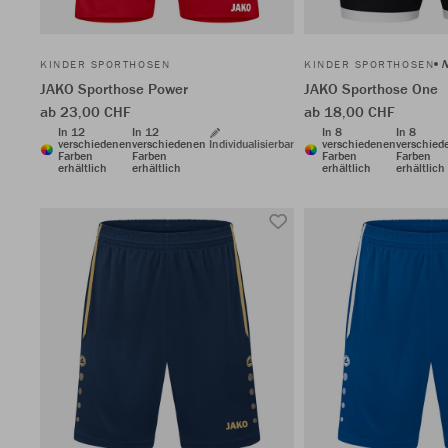
KINDER SPORTHOSEN
KINDER SPORTHOSEN
JAKO Sporthose Power
JAKO Sporthose One
ab 23,00 CHF
ab 18,00 CHF
In 12
In 12
In 8
In 8
verschiedenen
verschiedenen
Individualisierbar
verschiedenen
verschied
Farben
Farben
Farben
Farben
erhältlich
erhältlich
erhältlich
erhältlich