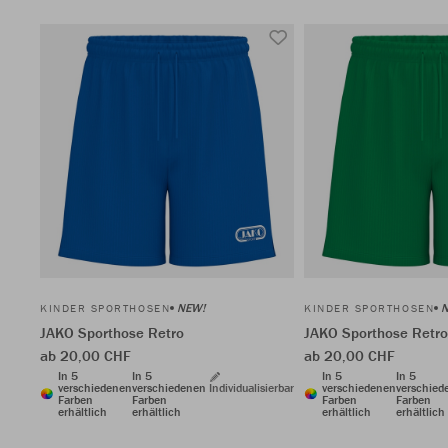
NEW!
KINDER SPORTHOSEN
KINDER SPORTHOSEN
JAKO Sporthose Retro
JAKO Sporthose Retro
ab 20,00 CHF
ab 20,00 CHF
In 5
In 5
In 5
In 5
verschiedenen
verschiedenen
Individualisierbar
verschiedenen
verschied
Farben
Farben
Farben
Farben
erhältlich
erhältlich
erhältlich
erhältlich