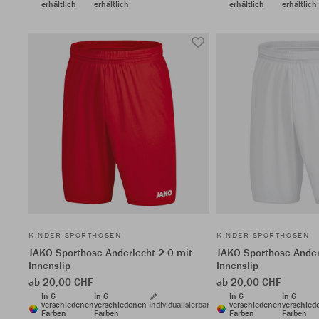
erhältlich
erhältlich
erhältlich
erhältlich
KINDER SPORTHOSEN
KINDER SPORTHOSEN
JAKO Sporthose Anderlecht 2.0 mit
JAKO Sporthose Ander
Innenslip
Innenslip
ab 20,00 CHF
ab 20,00 CHF
In 6
In 6
In 6
In 6
verschiedenen
verschiedenen
Individualisierbar
verschiedenen
verschied
Farben
Farben
Farben
Farben