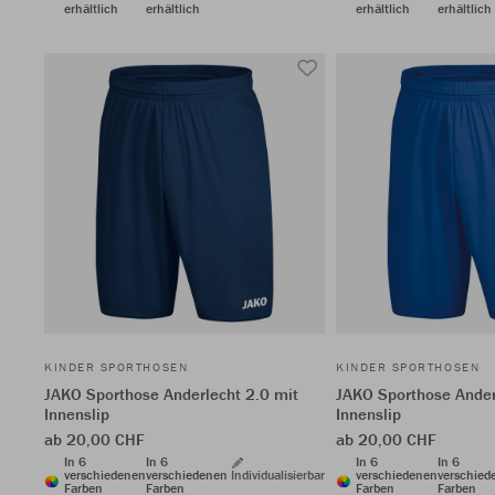
erhältlich
erhältlich
erhältlich
erhältlich
KINDER SPORTHOSEN
KINDER SPORTHOSEN
JAKO Sporthose Anderlecht 2.0 mit
JAKO Sporthose Ander
Innenslip
Innenslip
ab 20,00 CHF
ab 20,00 CHF
In 6
In 6
In 6
In 6
verschiedenen
verschiedenen
Individualisierbar
verschiedenen
verschied
Farben
Farben
Farben
Farben