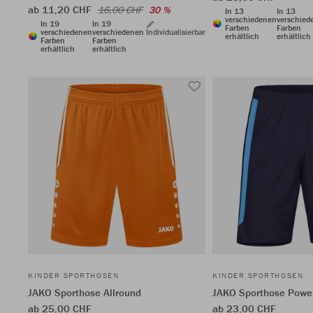
ab 11,20 CHF
16,00 CHF
30 %
In 13
In 13
verschiedenen
verschied
In 19
In 19
Farben
Farben
verschiedenen
verschiedenen
Individualisierbar
erhältlich
erhältlich
Farben
Farben
erhältlich
erhältlich
KINDER SPORTHOSEN
KINDER SPORTHOSEN
JAKO Sporthose Allround
JAKO Sporthose Powe
ab 25,00 CHF
ab 23,00 CHF