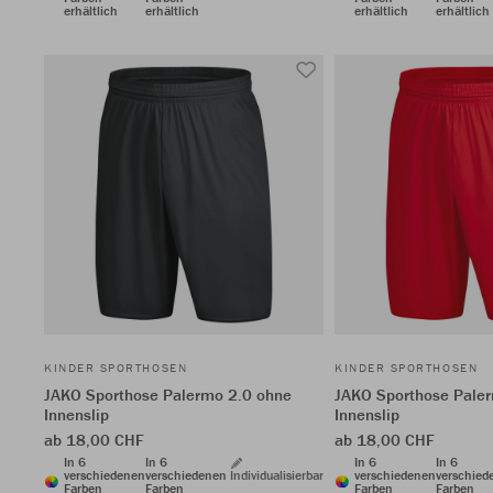
erhältlich
erhältlich
erhältlich
erhältlich
KINDER SPORTHOSEN
KINDER SPORTHOSEN
JAKO Sporthose Palermo 2.0 ohne
JAKO Sporthose Pale
Innenslip
Innenslip
ab 18,00 CHF
ab 18,00 CHF
In 6
In 6
In 6
In 6
verschiedenen
verschiedenen
Individualisierbar
verschiedenen
verschied
Farben
Farben
Farben
Farben