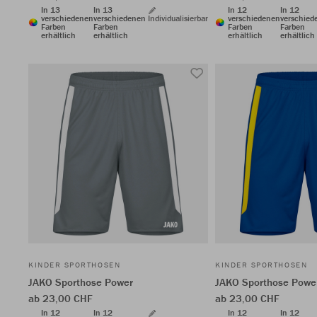
In 13
In 13
In 12
In 12
verschiedenen
verschiedenen
Individualisierbar
verschiedenen
verschied
Farben
Farben
Farben
Farben
erhältlich
erhältlich
erhältlich
erhältlich
KINDER SPORTHOSEN
KINDER SPORTHOSEN
JAKO Sporthose Power
JAKO Sporthose Powe
ab 23,00 CHF
ab 23,00 CHF
In 12
In 12
In 12
In 12