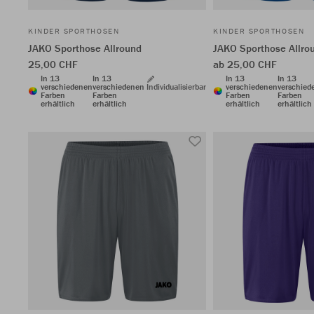
KINDER SPORTHOSEN
KINDER SPORTHOSEN
JAKO Sporthose Allround
JAKO Sporthose Allro
25,00 CHF
ab 25,00 CHF
In 13
In 13
In 13
In 13
verschiedenen
verschiedenen
Individualisierbar
verschiedenen
verschied
Farben
Farben
Farben
Farben
erhältlich
erhältlich
erhältlich
erhältlich