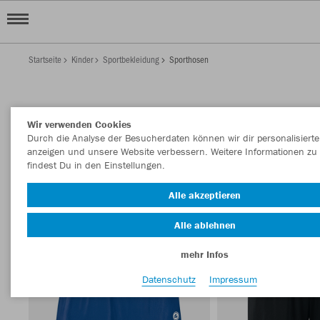
Startseite
Kinder
Sportbekleidung
Sporthosen
KINDER SPORTHOSEN
Wir verwenden Cookies
Filter anzeigen
Sortieren nach
Durch die Analyse der Besucherdaten können wir dir personalisierte
anzeigen und unsere Website verbessern. Weitere Informationen zu
findest Du in den Einstellungen.
Shorts
81
Alle akzeptieren
Alle ablehnen
mehr Infos
Datenschutz
Impressum