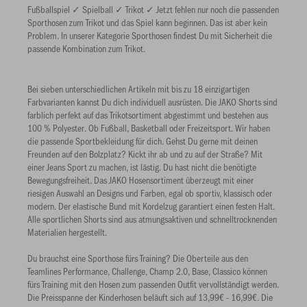
Fußballspiel ✓ Spielball ✓ Trikot ✓ Jetzt fehlen nur noch die passenden
Sporthosen zum Trikot und das Spiel kann beginnen. Das ist aber kein
Problem. In unserer Kategorie Sporthosen findest Du mit Sicherheit die
passende Kombination zum Trikot.
Bei sieben unterschiedlichen Artikeln mit bis zu 18 einzigartigen
Farbvarianten kannst Du dich individuell ausrüsten. Die JAKO Shorts sind
farblich perfekt auf das Trikotsortiment abgestimmt und bestehen aus
100 % Polyester. Ob Fußball, Basketball oder Freizeitsport. Wir haben
die passende Sportbekleidung für dich. Gehst Du gerne mit deinen
Freunden auf den Bolzplatz? Kickt ihr ab und zu auf der Straße? Mit
einer Jeans Sport zu machen, ist lästig. Du hast nicht die benötigte
Bewegungsfreiheit. Das JAKO Hosensortiment überzeugt mit einer
riesigen Auswahl an Designs und Farben, egal ob sportiv, klassisch oder
modern. Der elastische Bund mit Kordelzug garantiert einen festen Halt.
Alle sportlichen Shorts sind aus atmungsaktiven und schnelltrocknenden
Materialien hergestellt.
Du brauchst eine Sporthose fürs Training? Die Oberteile aus den
Teamlines Performance, Challenge, Champ 2.0, Base, Classico können
fürs Training mit den Hosen zum passenden Outfit vervollständigt werden.
Die Preisspanne der Kinderhosen beläuft sich auf 13,99€ - 16,99€. Die