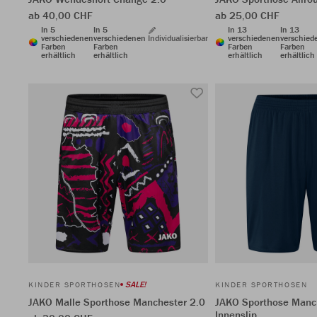
ab 40,00 CHF
ab 25,00 CHF
In 5
In 5
In 13
In 13
verschiedenen
verschiedenen
Individualisierbar
verschiedenen
verschied
Farben
Farben
Farben
Farben
erhältlich
erhältlich
erhältlich
erhältlich
SALE!
KINDER SPORTHOSEN
KINDER SPORTHOSEN
JAKO Malle Sporthose Manchester 2.0
JAKO Sporthose Manc
Innenslip