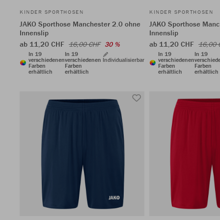
KINDER SPORTHOSEN
KINDER SPORTHOSEN
JAKO Sporthose Manchester 2.0 ohne
JAKO Sporthose Manc
Innenslip
Innenslip
ab 11,20 CHF
ab 11,20 CHF
16,00 CHF
30 %
16,00 
In 19
In 19
In 19
In 19
verschiedenen
verschiedenen
Individualisierbar
verschiedenen
verschied
Farben
Farben
Farben
Farben
erhältlich
erhältlich
erhältlich
erhältlich