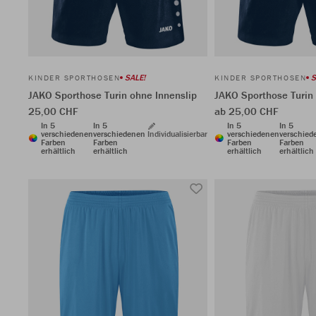
SALE!
S
KINDER SPORTHOSEN
KINDER SPORTHOSEN
JAKO Sporthose Turin ohne Innenslip
JAKO Sporthose Turin 
25,00 CHF
ab 25,00 CHF
In 5
In 5
In 5
In 5
verschiedenen
verschiedenen
Individualisierbar
verschiedenen
verschied
Farben
Farben
Farben
Farben
erhältlich
erhältlich
erhältlich
erhältlich