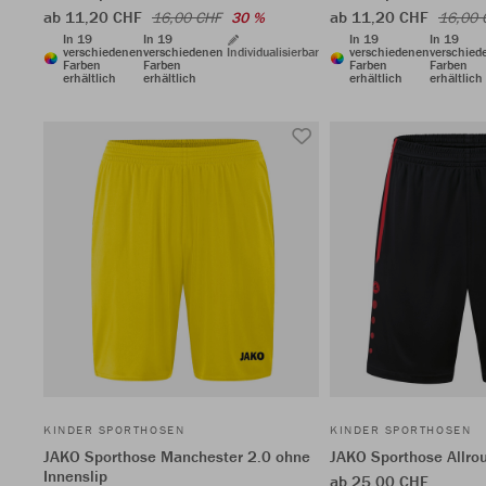
ab 11,20 CHF
ab 11,20 CHF
16,00 CHF
30 %
16,00 
In 19
In 19
In 19
In 19
verschiedenen
verschiedenen
Individualisierbar
verschiedenen
verschied
Farben
Farben
Farben
Farben
erhältlich
erhältlich
erhältlich
erhältlich
KINDER SPORTHOSEN
KINDER SPORTHOSEN
JAKO Sporthose Manchester 2.0 ohne
JAKO Sporthose Allro
Innenslip
ab 25,00 CHF