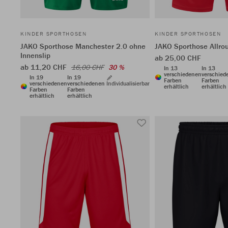
KINDER SPORTHOSEN
KINDER SPORTHOSEN
JAKO Sporthose Manchester 2.0 ohne
JAKO Sporthose Allro
Innenslip
ab 25,00 CHF
ab 11,20 CHF
16,00 CHF
30 %
In 13
In 13
verschiedenen
verschied
In 19
In 19
Farben
Farben
verschiedenen
verschiedenen
Individualisierbar
erhältlich
erhältlich
Farben
Farben
erhältlich
erhältlich