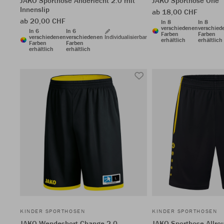
JAKO Sporthose Anderlecht 2.0 mit
JAKO Sporthose One
Innenslip
ab 18,00 CHF
ab 20,00 CHF
In 8
In 8
verschiedenen
verschied
In 6
In 6
Farben
Farben
verschiedenen
verschiedenen
Individualisierbar
erhältlich
erhältlich
Farben
Farben
erhältlich
erhältlich
KINDER SPORTHOSEN
KINDER SPORTHOSEN
JAKO Wendeshort Change 2.0
JAKO Sporthose Allro