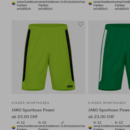
verschiedenen
verschiedenen
Individualisierbar
verschiedenen
verschied
Farben
Farben
Farben
Farben
erhältlich
erhältlich
erhältlich
erhältlich
KINDER SPORTHOSEN
KINDER SPORTHOSEN
JAKO Sporthose Power
JAKO Sporthose Powe
ab 23,00 CHF
ab 23,00 CHF
In 12
In 12
In 12
In 12
verschiedenen
verschiedenen
Individualisierbar
verschiedenen
verschied
Farben
Farben
Farben
Farben