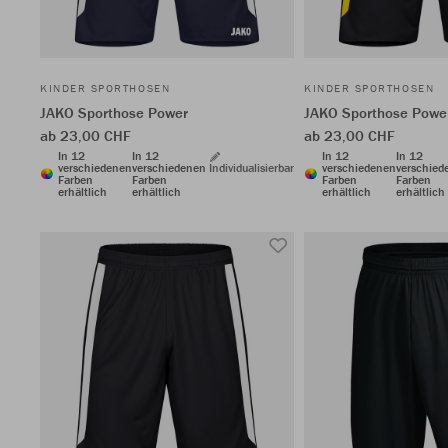
KINDER SPORTHOSEN
KINDER SPORTHOSEN
JAKO Sporthose Power
JAKO Sporthose Powe
ab 23,00 CHF
ab 23,00 CHF
In 12
In 12
In 12
In 12
verschiedenen
verschiedenen
Individualisierbar
verschiedenen
verschied
Farben
Farben
Farben
Farben
erhältlich
erhältlich
erhältlich
erhältlich