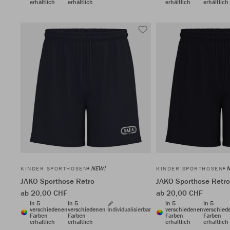
erhältlich
erhältlich
erhältlich
erhältlich
NEW!
KINDER SPORTHOSEN
KINDER SPORTHOSEN
JAKO Sporthose Retro
JAKO Sporthose Retro
ab 20,00 CHF
ab 20,00 CHF
In 5
In 5
In 5
In 5
verschiedenen
verschiedenen
Individualisierbar
verschiedenen
verschied
Farben
Farben
Farben
Farben
erhältlich
erhältlich
erhältlich
erhältlich