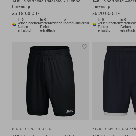
JAKO Sporthose Palermo 2.0 ohne
JAKO Sporthose Ander
Innenslip
Innenslip
ab 18,00 CHF
ab 20,00 CHF
In 6
In 6
In 6
In 6
verschiedenen
verschiedenen
Individualisierbar
verschiedenen
verschied
Farben
Farben
Farben
Farben
erhältlich
erhältlich
erhältlich
erhältlich
KINDER SPORTHOSEN
KINDER SPORTHOSEN