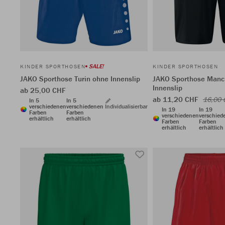
SALE!
KINDER SPORTHOSEN
KINDER SPORTHOSEN
JAKO Sporthose Turin ohne Innenslip
JAKO Sporthose Manc
Innenslip
ab 25,00 CHF
ab 11,20 CHF
16,00 
In 5
In 5
verschiedenen
verschiedenen
Individualisierbar
In 19
In 19
Farben
Farben
verschiedenen
verschied
erhältlich
erhältlich
Farben
Farben
erhältlich
erhältlich