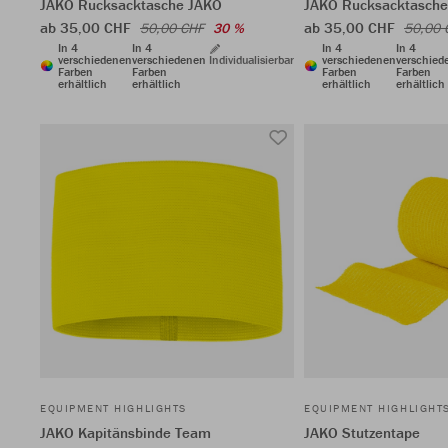
JAKO Rucksacktasche JAKO
JAKO Rucksacktasch
ab 35,00 CHF
ab 35,00 CHF
50,00 CHF
30 %
50,00 
In 4
In 4
In 4
In 4
verschiedenen
verschiedenen
Individualisierbar
verschiedenen
verschied
Farben
Farben
Farben
Farben
erhältlich
erhältlich
erhältlich
erhältlich
EQUIPMENT HIGHLIGHTS
EQUIPMENT HIGHLIGHT
JAKO Kapitänsbinde Team
JAKO Stutzentape