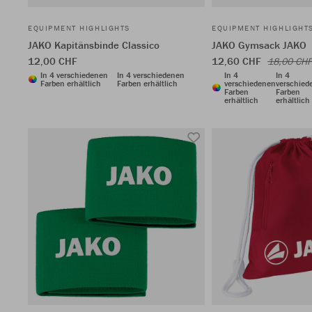
EQUIPMENT HIGHLIGHTS
EQUIPMENT HIGHLIGHT
JAKO Kapitänsbinde Classico
JAKO Gymsack JAKO
12,00 CHF
12,60 CHF
18,00 CHF
In 4 verschiedenen
In 4 verschiedenen
In 4
In 4
Farben erhältlich
Farben erhältlich
verschiedenen
verschied
Farben
Farben
erhältlich
erhältlich