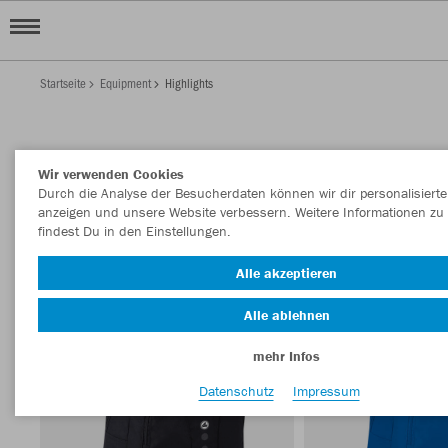
Startseite
Equipment
Highlights
EQUIPMENT HIGHLIGHTS
Wir verwenden Cookies
Filter anzeigen
Sortieren nach
Durch die Analyse der Besucherdaten können wir dir personalisierte
anzeigen und unsere Website verbessern. Weitere Informationen zu
findest Du in den Einstellungen.
Accessiores
3
Alle akzeptieren
Alle ablehnen
mehr Infos
Datenschutz
Impressum