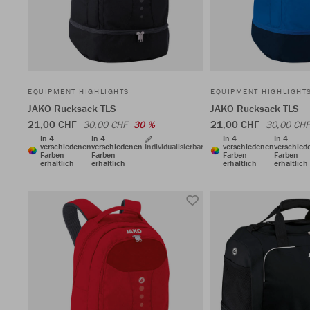
EQUIPMENT HIGHLIGHTS
EQUIPMENT HIGHLIGHT
JAKO Rucksack TLS
JAKO Rucksack TLS
21,00 CHF
21,00 CHF
30,00 CHF
30 %
30,00 CHF
In 4
In 4
In 4
In 4
verschiedenen
verschiedenen
Individualisierbar
verschiedenen
verschied
Farben
Farben
Farben
Farben
erhältlich
erhältlich
erhältlich
erhältlich