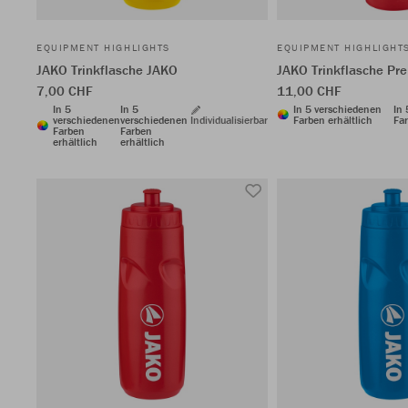
EQUIPMENT HIGHLIGHTS
EQUIPMENT HIGHLIGHT
JAKO Trinkflasche JAKO
JAKO Trinkflasche P
7,00 CHF
11,00 CHF
In 5
In 5
In 5 verschiedenen
In
verschiedenen
verschiedenen
Individualisierbar
Farben erhältlich
Far
Farben
Farben
erhältlich
erhältlich