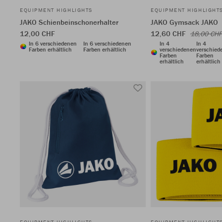
EQUIPMENT HIGHLIGHTS
EQUIPMENT HIGHLIGHT
JAKO Schienbeinschonerhalter
JAKO Gymsack JAKO
12,00 CHF
12,60 CHF
18,00 CHF
In 6 verschiedenen
In 6 verschiedenen
In 4
In 4
Farben erhältlich
Farben erhältlich
verschiedenen
verschied
Farben
Farben
erhältlich
erhältlich