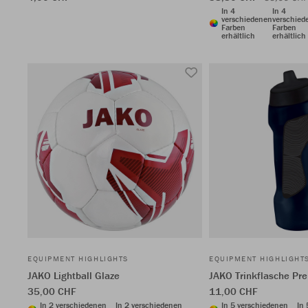
In 4
In 4
verschiedenen
verschied
Farben
Farben
erhältlich
erhältlich
EQUIPMENT HIGHLIGHTS
EQUIPMENT HIGHLIGHT
JAKO Lightball Glaze
JAKO Trinkflasche P
35,00 CHF
11,00 CHF
In 2 verschiedenen
In 2 verschiedenen
In 5 verschiedenen
In