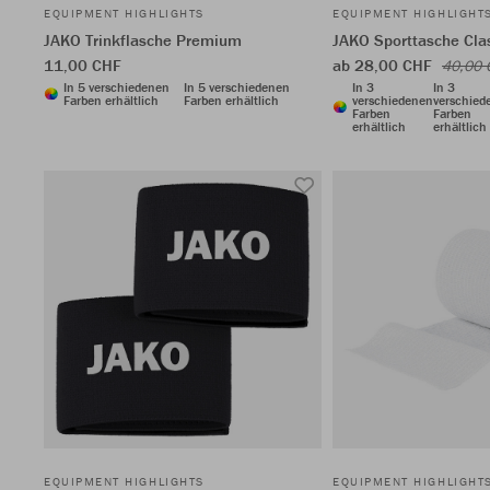
EQUIPMENT HIGHLIGHTS
EQUIPMENT HIGHLIGHT
JAKO Trinkflasche Premium
JAKO Sporttasche Cla
11,00 CHF
ab 28,00 CHF
40,00 
In 5 verschiedenen
In 5 verschiedenen
In 3
In 3
Farben erhältlich
Farben erhältlich
verschiedenen
verschied
Farben
Farben
erhältlich
erhältlich
EQUIPMENT HIGHLIGHTS
EQUIPMENT HIGHLIGHT