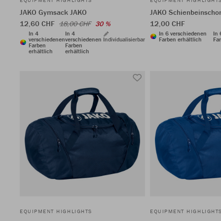
EQUIPMENT HIGHLIGHTS
EQUIPMENT HIGHLIGHT
JAKO Gymsack JAKO
JAKO Schienbeinschon
12,60 CHF
12,00 CHF
18,00 CHF
30 %
In 4
In 4
In 6 verschiedenen
In
verschiedenen
verschiedenen
Individualisierbar
Farben erhältlich
Far
Farben
Farben
erhältlich
erhältlich
EQUIPMENT HIGHLIGHTS
EQUIPMENT HIGHLIGHT