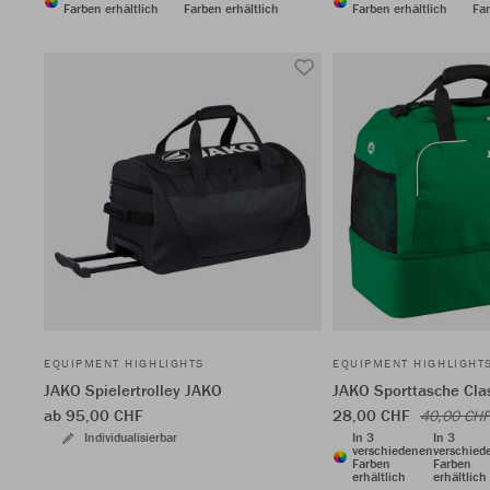
Farben erhältlich
Farben erhältlich
Farben erhältlich
Far
EQUIPMENT HIGHLIGHTS
EQUIPMENT HIGHLIGHT
JAKO Spielertrolley JAKO
JAKO Sporttasche Cla
ab 95,00 CHF
28,00 CHF
40,00 CHF
Individualisierbar
In 3
In 3
verschiedenen
verschied
Farben
Farben
erhältlich
erhältlich