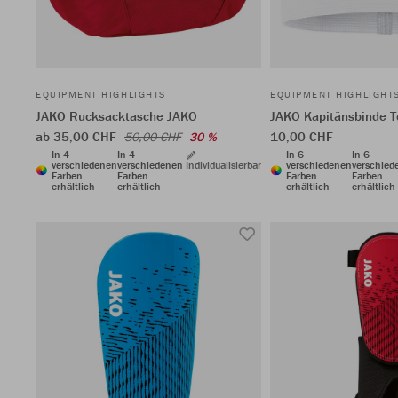
EQUIPMENT HIGHLIGHTS
EQUIPMENT HIGHLIGHT
JAKO Rucksacktasche JAKO
JAKO Kapitänsbinde 
ab 35,00 CHF
10,00 CHF
50,00 CHF
30 %
In 4
In 4
In 6
In 6
verschiedenen
verschiedenen
Individualisierbar
verschiedenen
verschied
Farben
Farben
Farben
Farben
erhältlich
erhältlich
erhältlich
erhältlich