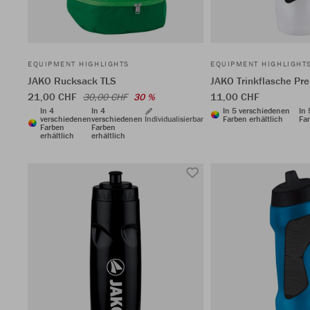
EQUIPMENT HIGHLIGHTS
EQUIPMENT HIGHLIGHT
JAKO Rucksack TLS
JAKO Trinkflasche P
21,00 CHF
11,00 CHF
30,00 CHF
30 %
In 4
In 4
In 5 verschiedenen
In
verschiedenen
verschiedenen
Individualisierbar
Farben erhältlich
Far
Farben
Farben
erhältlich
erhältlich