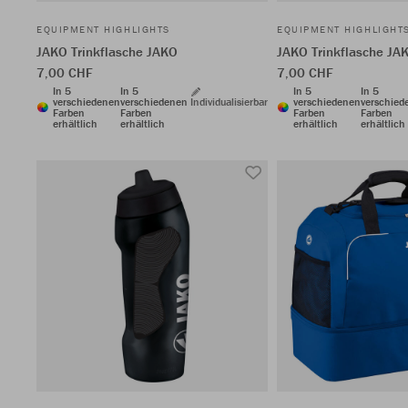
EQUIPMENT HIGHLIGHTS
EQUIPMENT HIGHLIGHT
JAKO Trinkflasche JAKO
JAKO Trinkflasche JA
7,00 CHF
7,00 CHF
In 5
In 5
In 5
In 5
verschiedenen
verschiedenen
Individualisierbar
verschiedenen
verschied
Farben
Farben
Farben
Farben
erhältlich
erhältlich
erhältlich
erhältlich