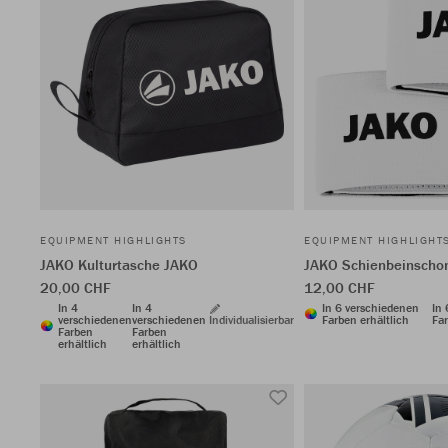
EQUIPMENT HIGHLIGHTS
EQUIPMENT HIGHLIGHT
JAKO Kulturtasche JAKO
JAKO Schienbeinschon
20,00 CHF
12,00 CHF
In 4
In 4
In 6 verschiedenen
In
verschiedenen
verschiedenen
Individualisierbar
Farben erhältlich
Far
Farben
Farben
erhältlich
erhältlich