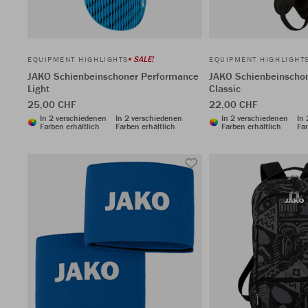
SALE!
EQUIPMENT HIGHLIGHTS
EQUIPMENT HIGHLIGHT
JAKO Schienbeinschoner Performance
JAKO Schienbeinscho
Light
Classic
25,00 CHF
22,00 CHF
In 2 verschiedenen
In 2 verschiedenen
In 2 verschiedenen
In
Farben erhältlich
Farben erhältlich
Farben erhältlich
Far