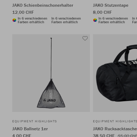
JAKO Schienbeinschonerhalter
JAKO Stutzentape
12,00 CHF
8,00 CHF
In 6 verschiedenen
In 6 verschiedenen
In 6 verschiedenen
In
Farben erhältlich
Farben erhältlich
Farben erhältlich
Far
EQUIPMENT HIGHLIGHTS
EQUIPMENT HIGHLIGHT
JAKO Ballnetz 1er
JAKO Rucksacktasch
4,00 CHF
38,50 CHF
55,00 CHF