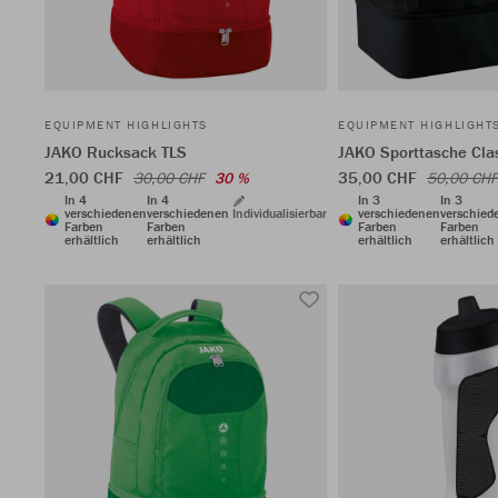
EQUIPMENT HIGHLIGHTS
EQUIPMENT HIGHLIGHT
JAKO Rucksack TLS
JAKO Sporttasche Cla
21,00 CHF
35,00 CHF
30,00 CHF
30 %
50,00 CHF
In 4
In 4
In 3
In 3
verschiedenen
verschiedenen
Individualisierbar
verschiedenen
verschied
Farben
Farben
Farben
Farben
erhältlich
erhältlich
erhältlich
erhältlich