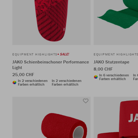
SALE!
EQUIPMENT HIGHLIGHTS
EQUIPMENT HIGHLIGHT
JAKO Schienbeinschoner Performance
JAKO Stutzentape
Light
8,00 CHF
25,00 CHF
In 6 verschiedenen
In
Farben erhältlich
Far
In 2 verschiedenen
In 2 verschiedenen
Farben erhältlich
Farben erhältlich