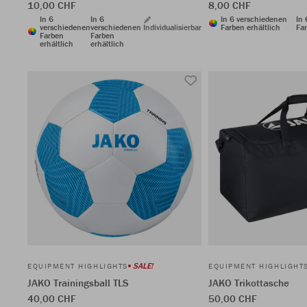
10,00 CHF
8,00 CHF
In 6
In 6
In 6 verschiedenen
In
verschiedenen
verschiedenen
Individualisierbar
Farben erhältlich
Far
Farben
Farben
erhältlich
erhältlich
SALE!
EQUIPMENT HIGHLIGHTS
EQUIPMENT HIGHLIGHT
JAKO Trainingsball TLS
JAKO Trikottasche
40,00 CHF
50,00 CHF