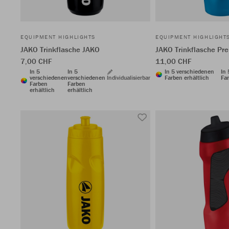
EQUIPMENT HIGHLIGHTS
EQUIPMENT HIGHLIGHT
JAKO Trinkflasche JAKO
JAKO Trinkflasche P
7,00 CHF
11,00 CHF
In 5
In 5
In 5 verschiedenen
In
verschiedenen
verschiedenen
Individualisierbar
Farben erhältlich
Far
Farben
Farben
erhältlich
erhältlich