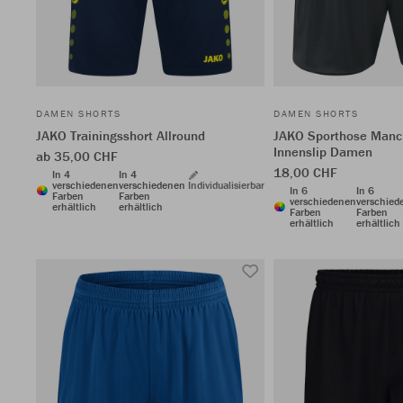
DAMEN SHORTS
DAMEN SHORTS
JAKO Trainingsshort Allround
JAKO Sporthose Manc
Innenslip Damen
ab 35,00 CHF
18,00 CHF
In 4
In 4
verschiedenen
verschiedenen
Individualisierbar
In 6
In 6
Farben
Farben
verschiedenen
verschied
erhältlich
erhältlich
Farben
Farben
erhältlich
erhältlich