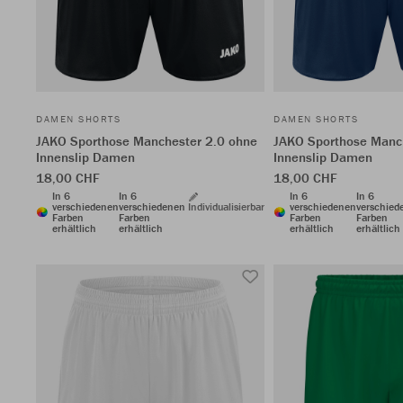
DAMEN SHORTS
DAMEN SHORTS
JAKO Sporthose Manchester 2.0 ohne
JAKO Sporthose Manc
Innenslip Damen
Innenslip Damen
18,00 CHF
18,00 CHF
In 6
In 6
In 6
In 6
verschiedenen
verschiedenen
Individualisierbar
verschiedenen
verschied
Farben
Farben
Farben
Farben
erhältlich
erhältlich
erhältlich
erhältlich