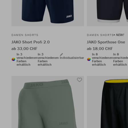
NEW!
DAMEN SHORTS
DAMEN SHORTS
JAKO Short Profi 2.0
JAKO Sporthose One
ab 33,00 CHF
ab 18,00 CHF
In 3
In 3
In 8
In 8
verschiedenen
verschiedenen
Individualisierbar
verschiedenen
verschied
Farben
Farben
Farben
Farben
erhältlich
erhältlich
erhältlich
erhältlich