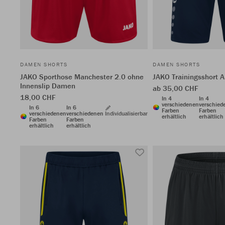
DAMEN SHORTS
DAMEN SHORTS
JAKO Sporthose Manchester 2.0 ohne
JAKO Trainingsshort A
Innenslip Damen
ab 35,00 CHF
18,00 CHF
In 4
In 4
verschiedenen
verschied
In 6
In 6
Farben
Farben
verschiedenen
verschiedenen
Individualisierbar
erhältlich
erhältlich
Farben
Farben
erhältlich
erhältlich