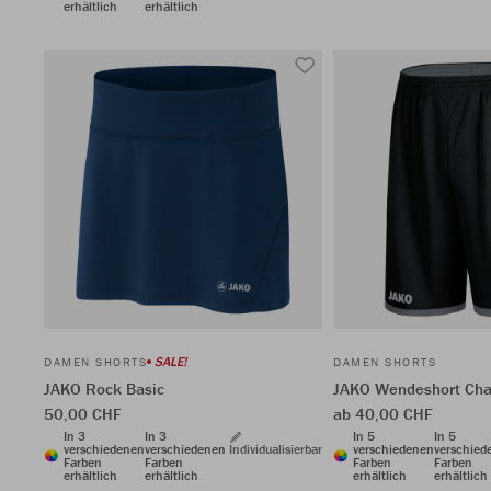
erhältlich
erhältlich
SALE!
DAMEN SHORTS
DAMEN SHORTS
JAKO Rock Basic
JAKO Wendeshort Cha
50,00 CHF
ab 40,00 CHF
In 3
In 3
In 5
In 5
verschiedenen
verschiedenen
Individualisierbar
verschiedenen
verschied
Farben
Farben
Farben
Farben
erhältlich
erhältlich
erhältlich
erhältlich