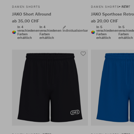
NEW!
DAMEN SHORTS
DAMEN SHORTS
JAKO Short Allround
JAKO Sporthose Retro
ab 35,00 CHF
ab 20,00 CHF
In 4
In 4
In 5
In 5
verschiedenen
verschiedenen
Individualisierbar
verschiedenen
verschied
Farben
Farben
Farben
Farben
erhältlich
erhältlich
erhältlich
erhältlich