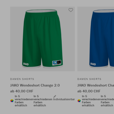
DAMEN SHORTS
DAMEN SHORTS
JAKO Wendeshort Change 2.0
JAKO Wendeshort Cha
ab 40,00 CHF
ab 40,00 CHF
In 5
In 5
In 5
In 5
verschiedenen
verschiedenen
Individualisierbar
verschiedenen
verschied
Farben
Farben
Farben
Farben
erhältlich
erhältlich
erhältlich
erhältlich