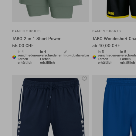
DAMEN SHORTS
DAMEN SHORTS
JAKO 2-in-1 Short Power
JAKO Wendeshort Cha
55,00 CHF
ab 40,00 CHF
In 4
In 4
In 5
In 5
verschiedenen
verschiedenen
Individualisierbar
verschiedenen
verschied
Farben
Farben
Farben
Farben
erhältlich
erhältlich
erhältlich
erhältlich