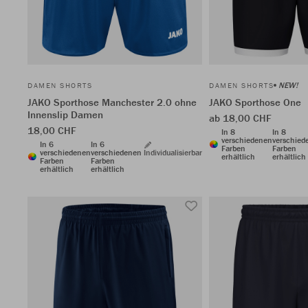
NEW!
DAMEN SHORTS
DAMEN SHORTS
JAKO Sporthose Manchester 2.0 ohne
JAKO Sporthose One
Innenslip Damen
ab 18,00 CHF
18,00 CHF
In 8
In 8
verschiedenen
verschied
In 6
In 6
Farben
Farben
verschiedenen
verschiedenen
Individualisierbar
erhältlich
erhältlich
Farben
Farben
erhältlich
erhältlich