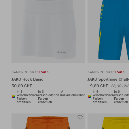
SALE!
SALE!
DAMEN SHORTS
DAMEN SHORTS
JAKO Rock Basic
JAKO Sporthose Chal
50,00 CHF
19,60 CHF
28,00 CHF
In 3
In 3
In 6
In 6
verschiedenen
verschiedenen
Individualisierbar
verschiedenen
verschied
Farben
Farben
Farben
Farben
erhältlich
erhältlich
erhältlich
erhältlich