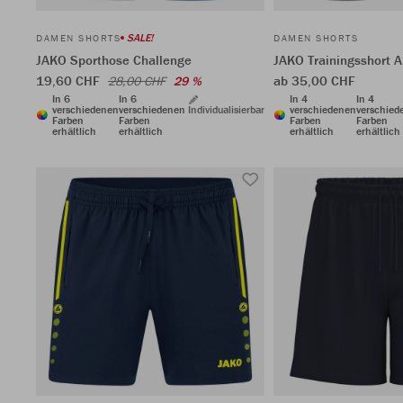
SALE!
DAMEN SHORTS
DAMEN SHORTS
JAKO Sporthose Challenge
JAKO Trainingsshort A
19,60 CHF
ab 35,00 CHF
28,00 CHF
29 %
In 6
In 6
In 4
In 4
verschiedenen
verschiedenen
Individualisierbar
verschiedenen
verschied
Farben
Farben
Farben
Farben
erhältlich
erhältlich
erhältlich
erhältlich