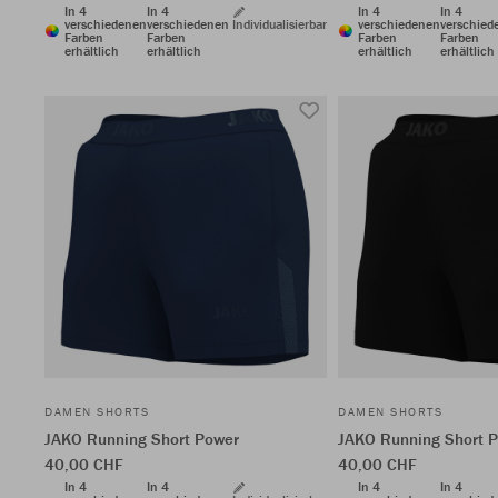
In 4
In 4
In 4
In 4
verschiedenen
verschiedenen
Individualisierbar
verschiedenen
verschied
Farben
Farben
Farben
Farben
erhältlich
erhältlich
erhältlich
erhältlich
DAMEN SHORTS
DAMEN SHORTS
JAKO Running Short Power
JAKO Running Short 
40,00 CHF
40,00 CHF
In 4
In 4
In 4
In 4