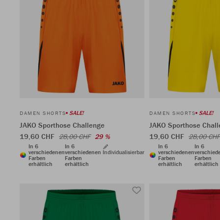
SALE!
SALE!
DAMEN SHORTS
DAMEN SHORTS
JAKO Sporthose Challenge
JAKO Sporthose Chal
19,60 CHF
19,60 CHF
28,00 CHF
29 %
28,00 CHF
In 6
In 6
In 6
In 6
verschiedenen
verschiedenen
Individualisierbar
verschiedenen
verschied
Farben
Farben
Farben
Farben
erhältlich
erhältlich
erhältlich
erhältlich