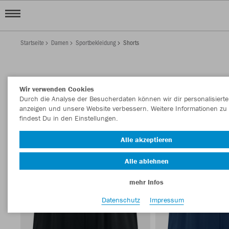
Startseite
Damen
Sportbekleidung
Shorts
DAMEN SHORTS
Wir verwenden Cookies
Filter anzeigen
Sortieren nach
Durch die Analyse der Besucherdaten können wir dir personalisierte
anzeigen und unsere Website verbessern. Weitere Informationen zu
findest Du in den Einstellungen.
Shorts
44
Alle akzeptieren
Alle ablehnen
mehr Infos
Datenschutz
Impressum