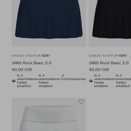
NEW!
NEW!
DAMEN SHORTS
DAMEN SHORTS
JAKO Rock Basic 2.0
JAKO Rock Basic 2.0
40,00 CHF
40,00 CHF
In 3
In 3
In 3
In 3
verschiedenen
verschiedenen
Individualisierbar
verschiedenen
verschied
Farben
Farben
Farben
Farben
erhältlich
erhältlich
erhältlich
erhältlich