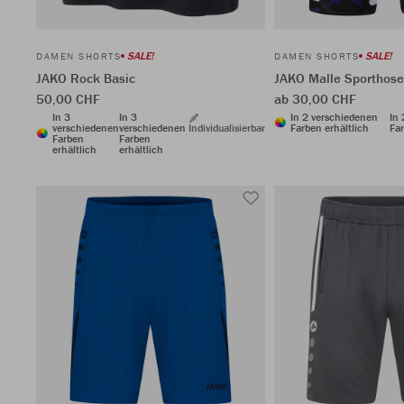
SALE!
SALE!
DAMEN SHORTS
DAMEN SHORTS
JAKO Rock Basic
JAKO Malle Sporthose
50,00 CHF
ab 30,00 CHF
In 3
In 3
In 2 verschiedenen
In
verschiedenen
verschiedenen
Individualisierbar
Farben erhältlich
Far
Farben
Farben
erhältlich
erhältlich