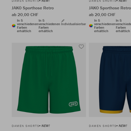
NEW!
NEW!
DAMEN SHORTS
DAMEN SHORTS
JAKO Sporthose Retro
JAKO Sporthose Retro
ab 20,00 CHF
ab 20,00 CHF
In 5
In 5
In 5
In 5
verschiedenen
verschiedenen
Individualisierbar
verschiedenen
verschied
Farben
Farben
Farben
Farben
erhältlich
erhältlich
erhältlich
erhältlich
NEW!
NEW!
DAMEN SHORTS
DAMEN SHORTS