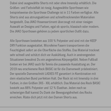
Dabei sind ausgewählte Shorts mit oder ohne Innenslip erhältlich. Die
Größen- und Farbvielfalt ist riesig. Ausgewählte Sporthosen wie
beispielsweise die Sporthose Challenge ist in 11 Farben verfügbar. Alle
Shorts sind aus atmungsaktiven und schnelltrocknenden Materialien
hergestellt. Das JAKO Hosensortiment überzeugt mit einer riesigen
Auswahl an Designs und Farben, egal ob sportiv, klassisch oder modern.
Die JAKO Sporthosen gehören zu jedem sportlichen Outfit dazu.
Alle Sporthosen bestehen aus 100 % Polyester und sind mit der KEEP
DRY Funktion ausgestattet. Microfeine Fasern transportieren die
Feuchtigkeit sofort an die Oberfläche des Stoffes. Das Material trocknet
sehr schnell und schützt dich vor Auskühlung. Auch in anstrengenden
Situationen bewahrst Du ein angenehmes Körpergefühl. Neben Fußball
bieten wir bei JAKO auch für Tennis die passende Ausstattung an. Der
2019 neu erschienene Rock BASIC ist für die Damenwelt prädestiniert.
Der spezielle Damenschnitt LADIES FIT garantiert in Kombination mit
dem elastischen Bund perfekten Halt. Der Rock ist mit Innenslip in drei
Farben, in den Größen 3XS - XXL erhältlich. Das Material des Rock BASIC
besteht aus 88% Polyester und 12 % Elasthan. Jeden noch so
schwierigen Ball kannst Du Dank der Bewegungsfreiheit des Rocks
erreichen. Rüste dich jetzt mit den Damen Shorts aus.