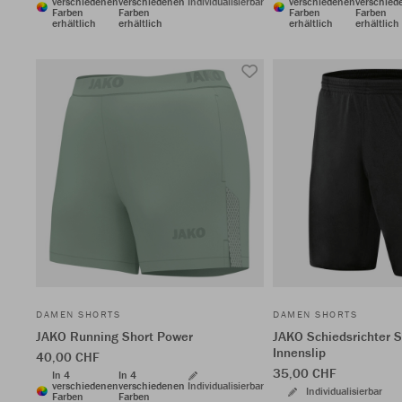
verschiedenen
verschiedenen
Individualisierbar
verschiedenen
verschied
Farben
Farben
Farben
Farben
erhältlich
erhältlich
erhältlich
erhältlich
DAMEN SHORTS
DAMEN SHORTS
JAKO Running Short Power
JAKO Schiedsrichter 
Innenslip
40,00 CHF
35,00 CHF
In 4
In 4
verschiedenen
verschiedenen
Individualisierbar
Individualisierbar
Farben
Farben