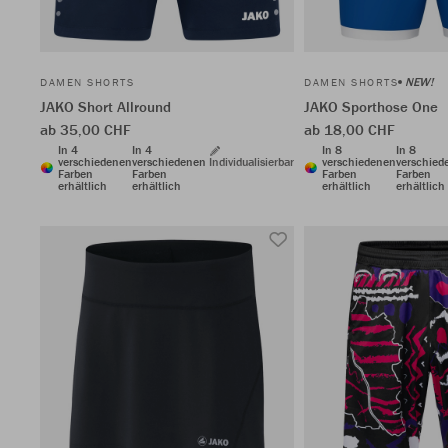
NEW!
DAMEN SHORTS
DAMEN SHORTS
JAKO Short Allround
JAKO Sporthose One
ab 35,00 CHF
ab 18,00 CHF
In 4
In 4
In 8
In 8
verschiedenen
verschiedenen
Individualisierbar
verschiedenen
verschied
Farben
Farben
Farben
Farben
erhältlich
erhältlich
erhältlich
erhältlich