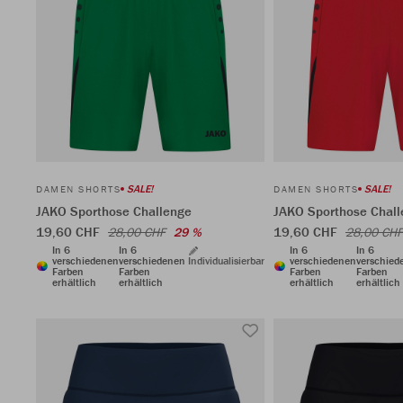
SALE!
SALE!
DAMEN SHORTS
DAMEN SHORTS
JAKO Sporthose Challenge
JAKO Sporthose Chal
19,60 CHF
19,60 CHF
28,00 CHF
29 %
28,00 CHF
In 6
In 6
In 6
In 6
verschiedenen
verschiedenen
Individualisierbar
verschiedenen
verschied
Farben
Farben
Farben
Farben
erhältlich
erhältlich
erhältlich
erhältlich