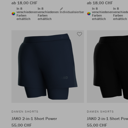
ab 18,00 CHF
ab 18,00 CHF
In 8
In 8
In 8
In 8
verschiedenen
verschiedenen
Individualisierbar
verschiedenen
verschied
Farben
Farben
Farben
Farben
erhältlich
erhältlich
erhältlich
erhältlich
DAMEN SHORTS
DAMEN SHORTS
JAKO 2-in-1 Short Power
JAKO 2-in-1 Short Po
55,00 CHF
55,00 CHF