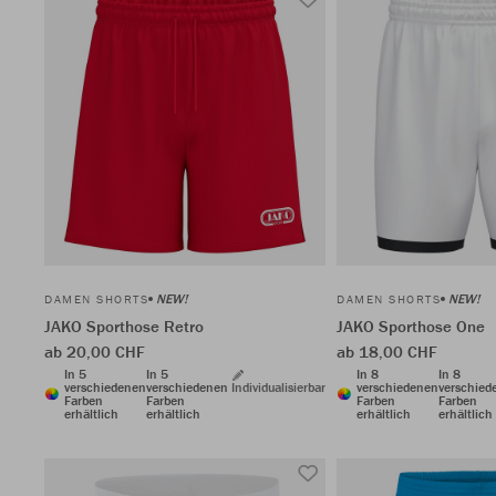
NEW!
NEW!
DAMEN SHORTS
DAMEN SHORTS
JAKO Sporthose Retro
JAKO Sporthose One
ab 20,00 CHF
ab 18,00 CHF
In 5
In 5
In 8
In 8
verschiedenen
verschiedenen
Individualisierbar
verschiedenen
verschied
Farben
Farben
Farben
Farben
erhältlich
erhältlich
erhältlich
erhältlich