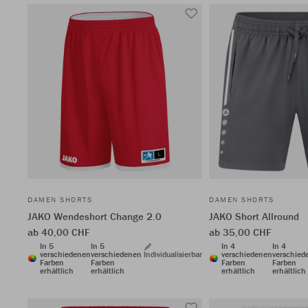
DAMEN SHORTS
DAMEN SHORTS
JAKO Wendeshort Change 2.0
JAKO Short Allround
ab 40,00 CHF
ab 35,00 CHF
In 5
In 5
In 4
In 4
verschiedenen
verschiedenen
Individualisierbar
verschiedenen
verschied
Farben
Farben
Farben
Farben
erhältlich
erhältlich
erhältlich
erhältlich