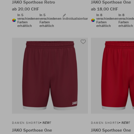
JAKO Sporthose Retro
JAKO Sporthose One
ab 20,00 CHF
ab 18,00 CHF
In 5
In 5
In 8
In 8
verschiedenen
verschiedenen
Individualisierbar
verschiedenen
verschied
Farben
Farben
Farben
Farben
erhältlich
erhältlich
erhältlich
erhältlich
NEW!
NEW!
DAMEN SHORTS
DAMEN SHORTS
JAKO Sporthose One
JAKO Sporthose One