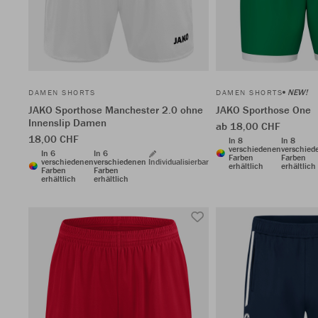
NEW!
DAMEN SHORTS
DAMEN SHORTS
JAKO Sporthose Manchester 2.0 ohne
JAKO Sporthose One
Innenslip Damen
ab 18,00 CHF
18,00 CHF
In 8
In 8
verschiedenen
verschied
In 6
In 6
Farben
Farben
verschiedenen
verschiedenen
Individualisierbar
erhältlich
erhältlich
Farben
Farben
erhältlich
erhältlich