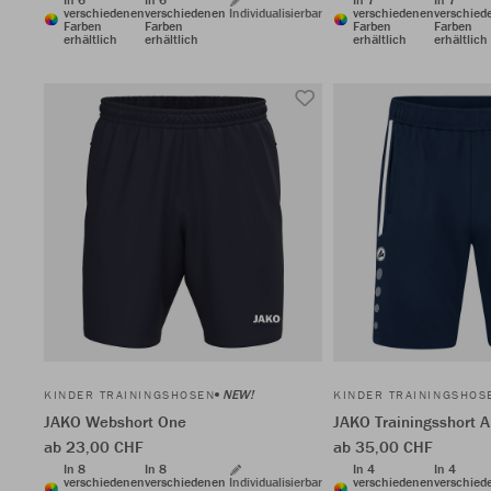
verschiedenen
verschiedenen
Individualisierbar
verschiedenen
verschied
Farben
Farben
Farben
Farben
erhältlich
erhältlich
erhältlich
erhältlich
NEW!
KINDER TRAININGSHOSEN
KINDER TRAININGSHOS
JAKO Webshort One
JAKO Trainingsshort A
ab 23,00 CHF
ab 35,00 CHF
In 8
In 8
In 4
In 4
verschiedenen
verschiedenen
Individualisierbar
verschiedenen
verschied