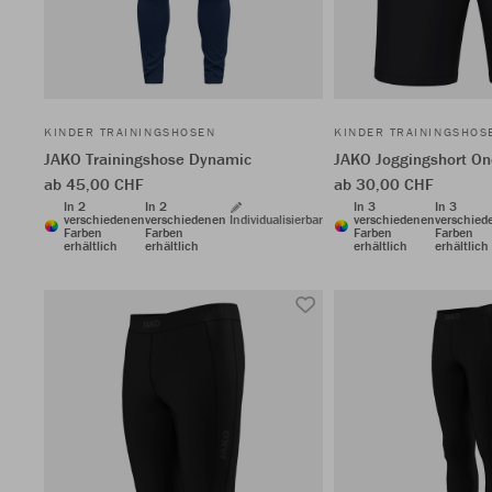
KINDER TRAININGSHOSEN
KINDER TRAININGSHOS
JAKO Trainingshose Dynamic
JAKO Joggingshort On
ab 45,00 CHF
ab 30,00 CHF
In 2
In 2
In 3
In 3
verschiedenen
verschiedenen
Individualisierbar
verschiedenen
verschied
Farben
Farben
Farben
Farben
erhältlich
erhältlich
erhältlich
erhältlich