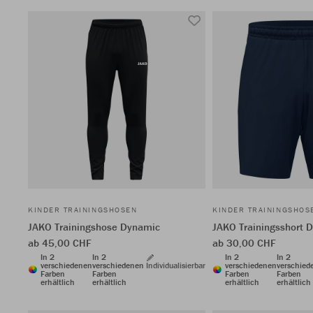
KINDER TRAININGSHOSEN
KINDER TRAININGSHOS
JAKO Trainingshose Dynamic
JAKO Trainingsshort 
ab 45,00 CHF
ab 30,00 CHF
In 2
In 2
In 2
In 2
verschiedenen
verschiedenen
Individualisierbar
verschiedenen
verschied
Farben
Farben
Farben
Farben
erhältlich
erhältlich
erhältlich
erhältlich