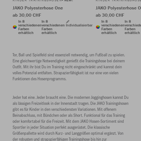
KINDER TRAININGSHOSEN
KINDER TRAININGSHOS
JAKO Polyesterhose One
JAKO Polyesterhose 
ab 30,00 CHF
ab 30,00 CHF
In 8
In 8
In 8
In 8
verschiedenen
verschiedenen
Individualisierbar
verschiedenen
verschied
Farben
Farben
Farben
Farben
erhältlich
erhältlich
erhältlich
erhältlich
Tor, Ball und Spielfeld sind essenziell notwendig, um Fußball zu spielen.
Eine gleichwertige Notwendigkeit genießt die Trainingshose bei deinem
Outfit. Mit ihr bist Du im Training nicht eingeschränkt und kannst dein
volles Potenzial entfalten. Strapazierfähigkeit ist nur eine von vielen
Funktionen des Hosenprogramms.
Jeder hat eine. Jeder braucht eine. Die modernen Jogginghosen kannst Du
als lässigen Freizeitlook in der Innenstadt tragen. Die JAKO Trainingshosen
gibt es für Kinder in den verschiedensten Variationen. Mit offenem
Beinabschluss, mit Bündchen oder als Short. Funktional für das Training
oder komfortabel für die Freizeit. Mit dem JAKO Hosen-Sortiment sind
Sportler in jeder Situation perfekt ausgerüstet. Die klassische
Größenpallette wird durch Kurz- und Langgrößen optimal ergänzt. Von
der robusten und strapazierfähigen Trainingshose bis hin zur