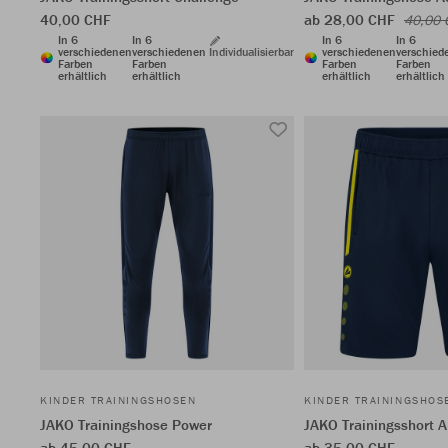
40,00 CHF
ab 28,00 CHF
40,00 
In 6
In 6
In 6
In 6
verschiedenen
verschiedenen
Individualisierbar
verschiedenen
verschied
Farben
Farben
Farben
Farben
erhältlich
erhältlich
erhältlich
erhältlich
KINDER TRAININGSHOSEN
KINDER TRAININGSHOS
JAKO Trainingshose Power
JAKO Trainingsshort A
ab 45,00 CHF
ab 35,00 CHF