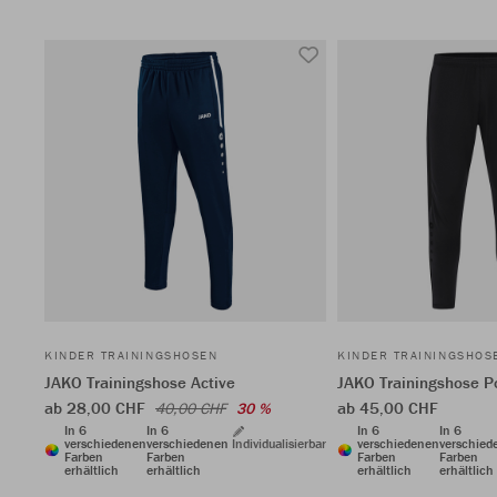
KINDER TRAININGSHOSEN
KINDER TRAININGSHOS
JAKO Trainingshose Active
JAKO Trainingshose P
ab 28,00 CHF
ab 45,00 CHF
40,00 CHF
30 %
In 6
In 6
In 6
In 6
verschiedenen
verschiedenen
Individualisierbar
verschiedenen
verschied
Farben
Farben
Farben
Farben
erhältlich
erhältlich
erhältlich
erhältlich