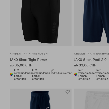
KINDER TRAININGSHOSEN
KINDER TRAININGSHOS
JAKO Short Tight Power
JAKO Short Profi 2.0
ab 35,00 CHF
ab 33,00 CHF
In 2
In 2
In 3
In 3
verschiedenen
verschiedenen
Individualisierbar
verschiedenen
verschied
Farben
Farben
Farben
Farben
erhältlich
erhältlich
erhältlich
erhältlich