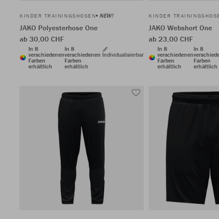
NEW!
KINDER TRAININGSHOSEN
KINDER TRAININGSHOS
JAKO Polyesterhose One
JAKO Webshort One
ab 30,00 CHF
ab 23,00 CHF
In 8
In 8
In 8
In 8
verschiedenen
verschiedenen
Individualisierbar
verschiedenen
verschied
Farben
Farben
Farben
Farben
erhältlich
erhältlich
erhältlich
erhältlich