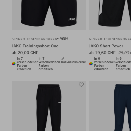
NEW!
KINDER TRAININGSHOSEN
KINDER TRAININGSHOS
JAKO Trainingsshort One
JAKO Short Power
ab 20,00 CHF
ab 19,60 CHF
28,00 
In 7
In 7
In 6
In 6
verschiedenen
verschiedenen
Individualisierbar
verschiedenen
verschied
Farben
Farben
Farben
Farben
erhältlich
erhältlich
erhältlich
erhältlich