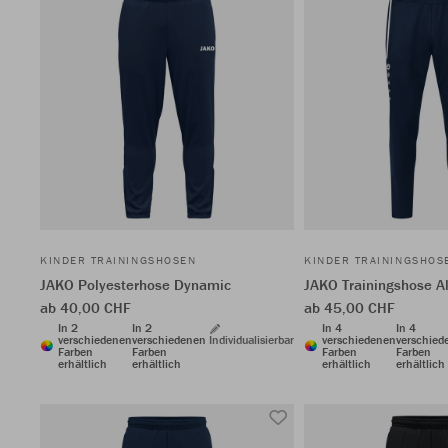
KINDER TRAININGSHOSEN
KINDER TRAININGSHOS
JAKO Polyesterhose Dynamic
JAKO Trainingshose A
ab 40,00 CHF
ab 45,00 CHF
In 2
In 2
In 4
In 4
verschiedenen
verschiedenen
Individualisierbar
verschiedenen
verschied
Farben
Farben
Farben
Farben
erhältlich
erhältlich
erhältlich
erhältlich