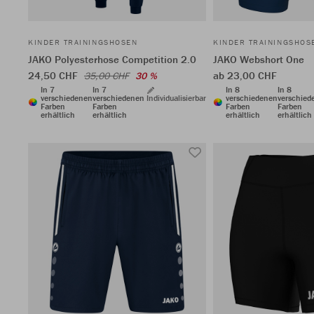
KINDER TRAININGSHOSEN
KINDER TRAININGSHOS
JAKO Polyesterhose Competition 2.0
JAKO Webshort One
24,50 CHF
ab 23,00 CHF
35,00 CHF
30 %
In 7
In 7
In 8
In 8
verschiedenen
verschiedenen
Individualisierbar
verschiedenen
verschied
Farben
Farben
Farben
Farben
erhältlich
erhältlich
erhältlich
erhältlich