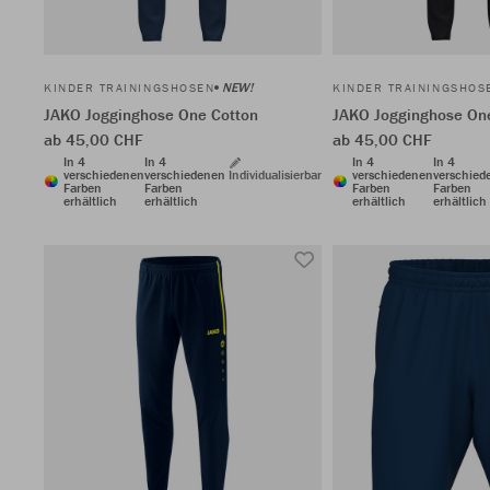
NEW!
KINDER TRAININGSHOSEN
KINDER TRAININGSHOS
JAKO Jogginghose One Cotton
JAKO Jogginghose On
ab 45,00 CHF
ab 45,00 CHF
In 4
In 4
In 4
In 4
verschiedenen
verschiedenen
Individualisierbar
verschiedenen
verschied
Farben
Farben
Farben
Farben
erhältlich
erhältlich
erhältlich
erhältlich