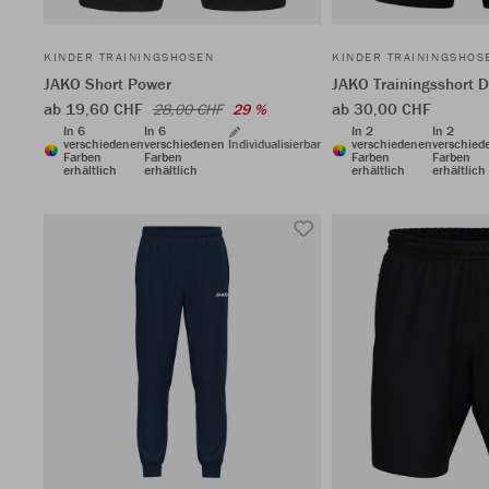
KINDER TRAININGSHOSEN
KINDER TRAININGSHOS
JAKO Short Power
JAKO Trainingsshort 
ab 19,60 CHF
ab 30,00 CHF
28,00 CHF
29 %
In 6
In 6
In 2
In 2
verschiedenen
verschiedenen
Individualisierbar
verschiedenen
verschied
Farben
Farben
Farben
Farben
erhältlich
erhältlich
erhältlich
erhältlich