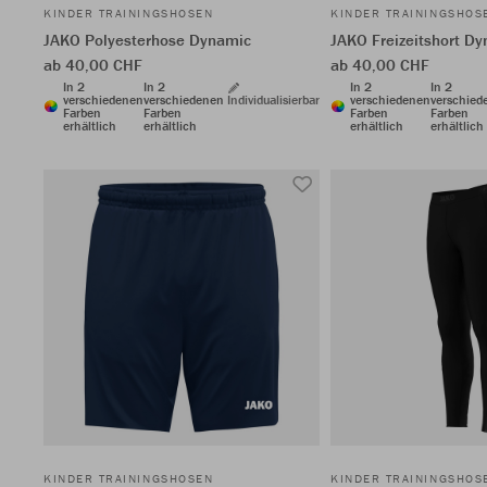
KINDER TRAININGSHOSEN
KINDER TRAININGSHOS
JAKO Polyesterhose Dynamic
JAKO Freizeitshort D
ab 40,00 CHF
ab 40,00 CHF
In 2
In 2
In 2
In 2
verschiedenen
verschiedenen
Individualisierbar
verschiedenen
verschied
Farben
Farben
Farben
Farben
erhältlich
erhältlich
erhältlich
erhältlich
KINDER TRAININGSHOSEN
KINDER TRAININGSHOS