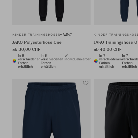
NEW!
KINDER TRAININGSHOSEN
KINDER TRAININGSHOS
JAKO Polyesterhose One
JAKO Trainingshose O
ab 30,00 CHF
ab 40,00 CHF
In 8
In 8
In 7
In 7
verschiedenen
verschiedenen
Individualisierbar
verschiedenen
verschied
Farben
Farben
Farben
Farben
erhältlich
erhältlich
erhältlich
erhältlich