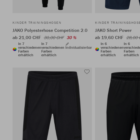
KINDER TRAININGSHOSEN
KINDER TRAININGSHOS
JAKO Polyesterhose Competition 2.0
JAKO Short Power
ab 21,00 CHF
ab 19,60 CHF
30,00 CHF
30 %
28,00 
In 7
In 7
In 6
In 6
verschiedenen
verschiedenen
Individualisierbar
verschiedenen
verschied
Farben
Farben
Farben
Farben
erhältlich
erhältlich
erhältlich
erhältlich