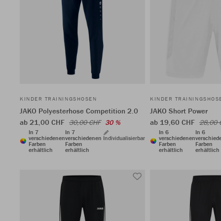
KINDER TRAININGSHOSEN
KINDER TRAININGSHOS
JAKO Polyesterhose Competition 2.0
JAKO Short Power
ab 21,00 CHF
ab 19,60 CHF
30,00 CHF
30 %
28,00 
In 7
In 7
In 6
In 6
verschiedenen
verschiedenen
Individualisierbar
verschiedenen
verschied
Farben
Farben
Farben
Farben
erhältlich
erhältlich
erhältlich
erhältlich