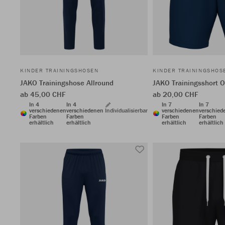
KINDER TRAININGSHOSEN
KINDER TRAININGSHOS
JAKO Trainingshose Allround
JAKO Trainingsshort 
ab 45,00 CHF
ab 20,00 CHF
In 4
In 4
In 7
In 7
verschiedenen
verschiedenen
Individualisierbar
verschiedenen
verschied
Farben
Farben
Farben
Farben
erhältlich
erhältlich
erhältlich
erhältlich