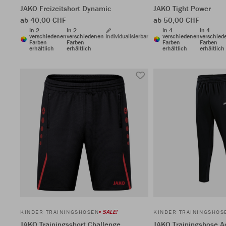
JAKO Freizeitshort Dynamic
JAKO Tight Power
ab 40,00 CHF
ab 50,00 CHF
In 2
In 2
In 4
In 4
verschiedenen
verschiedenen
Individualisierbar
verschiedenen
verschied
Farben
Farben
Farben
Farben
erhältlich
erhältlich
erhältlich
erhältlich
SALE!
KINDER TRAININGSHOSEN
KINDER TRAININGSHOS
JAKO Trainingsshort Challenge
JAKO Trainingshose A