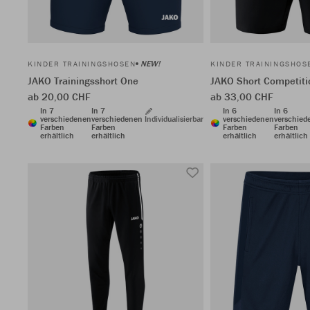
NEW!
KINDER TRAININGSHOSEN
KINDER TRAININGSHOS
JAKO Trainingsshort One
JAKO Short Competiti
ab 20,00 CHF
ab 33,00 CHF
In 7
In 7
In 6
In 6
verschiedenen
verschiedenen
Individualisierbar
verschiedenen
verschied
Farben
Farben
Farben
Farben
erhältlich
erhältlich
erhältlich
erhältlich