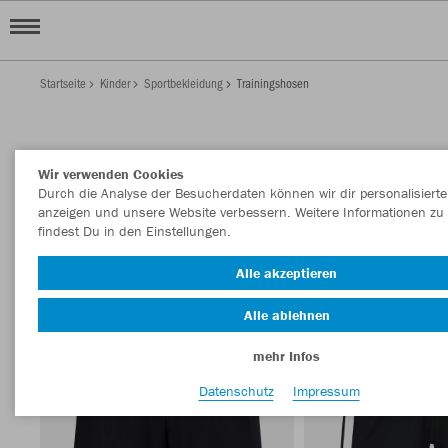
Startseite
Kinder
Sportbekleidung
Trainingshosen
KINDER TRAININGSHOSEN
Wir verwenden Cookies
Filter anzeigen
Sortieren nach
Durch die Analyse der Besucherdaten können wir dir personalisierte
anzeigen und unsere Website verbessern. Weitere Informationen zu
findest Du in den Einstellungen.
Trainingshosen
Shorts
Hosen
62
40
30
Alle akzeptieren
Alle ablehnen
mehr Infos
Datenschutz
Impressum