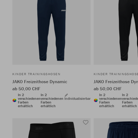
KINDER TRAININGSHOSEN
KINDER TRAININGSHOS
JAKO Freizeithose Dynamic
JAKO Freizeithose Dy
ab 50,00 CHF
ab 50,00 CHF
In 2
In 2
In 2
In 2
verschiedenen
verschiedenen
Individualisierbar
verschiedenen
verschied
Farben
Farben
Farben
Farben
erhältlich
erhältlich
erhältlich
erhältlich