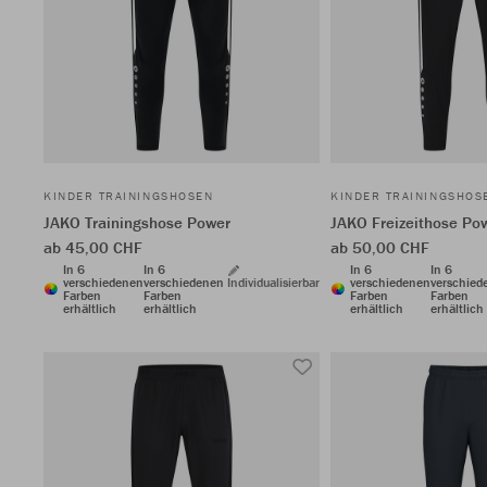
KINDER TRAININGSHOSEN
KINDER TRAININGSHOS
JAKO Trainingshose Power
JAKO Freizeithose Po
ab 45,00 CHF
ab 50,00 CHF
In 6
In 6
In 6
In 6
verschiedenen
verschiedenen
Individualisierbar
verschiedenen
verschied
Farben
Farben
Farben
Farben
erhältlich
erhältlich
erhältlich
erhältlich