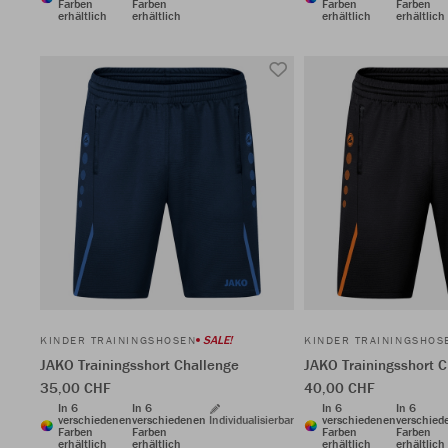
Farben
Farben
Farben
Farben
erhältlich
erhältlich
erhältlich
erhältlich
SALE!
KINDER TRAININGSHOSEN
KINDER TRAININGSHOS
JAKO Trainingsshort Challenge
JAKO Trainingsshort 
35,00 CHF
40,00 CHF
In 6
In 6
In 6
In 6
verschiedenen
verschiedenen
Individualisierbar
verschiedenen
verschied
Farben
Farben
Farben
Farben
erhältlich
erhältlich
erhältlich
erhältlich