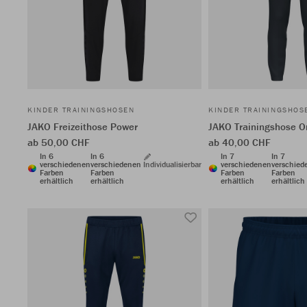
KINDER TRAININGSHOSEN
KINDER TRAININGSHOS
JAKO Freizeithose Power
JAKO Trainingshose O
ab 50,00 CHF
ab 40,00 CHF
In 6
In 6
In 7
In 7
verschiedenen
verschiedenen
Individualisierbar
verschiedenen
verschied
Farben
Farben
Farben
Farben
erhältlich
erhältlich
erhältlich
erhältlich