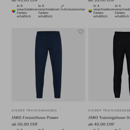
In 6
In 6
In 4
In 4
verschiedenen
verschiedenen
Individualisierbar
verschiedenen
verschied
Farben
Farben
Farben
Farben
erhältlich
erhältlich
erhältlich
erhältlich
KINDER TRAININGSHOSEN
KINDER TRAININGSHOS
JAKO Freizeithose Power
JAKO Trainingshose O
ab 50,00 CHF
ab 40,00 CHF
In 6
In 6
In 7
In 7