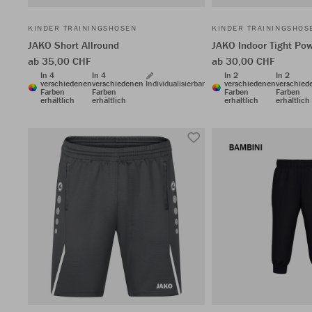
KINDER TRAININGSHOSEN
KINDER TRAININGSHOS
JAKO Short Allround
JAKO Indoor Tight Po
ab 35,00 CHF
ab 30,00 CHF
In 4
In 4
In 2
In 2
verschiedenen
verschiedenen
Individualisierbar
verschiedenen
verschied
Farben
Farben
Farben
Farben
erhältlich
erhältlich
erhältlich
erhältlich