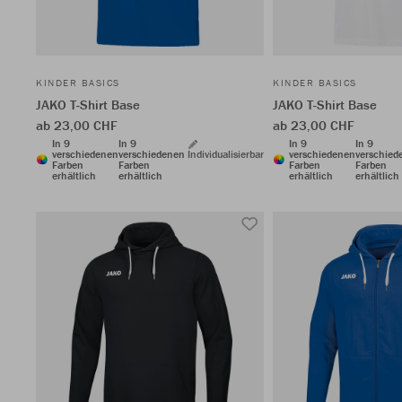
KINDER BASICS
KINDER BASICS
JAKO T-Shirt Base
JAKO T-Shirt Base
ab 23,00 CHF
ab 23,00 CHF
In 9
In 9
In 9
In 9
verschiedenen
verschiedenen
Individualisierbar
verschiedenen
verschied
Farben
Farben
Farben
Farben
erhältlich
erhältlich
erhältlich
erhältlich