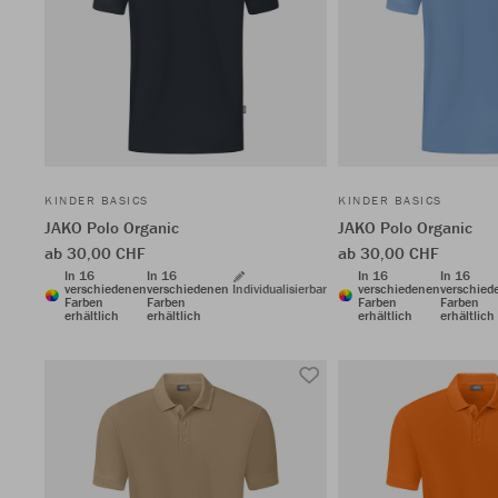
KINDER BASICS
KINDER BASICS
JAKO Polo Organic
JAKO Polo Organic
ab 30,00 CHF
ab 30,00 CHF
In 16
In 16
In 16
In 16
verschiedenen
verschiedenen
Individualisierbar
verschiedenen
verschied
Farben
Farben
Farben
Farben
erhältlich
erhältlich
erhältlich
erhältlich