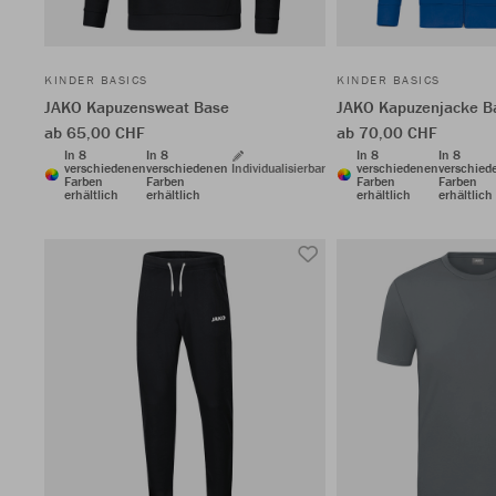
KINDER BASICS
KINDER BASICS
JAKO Kapuzensweat Base
JAKO Kapuzenjacke B
ab 65,00 CHF
ab 70,00 CHF
In 8
In 8
In 8
In 8
verschiedenen
verschiedenen
Individualisierbar
verschiedenen
verschied
Farben
Farben
Farben
Farben
erhältlich
erhältlich
erhältlich
erhältlich