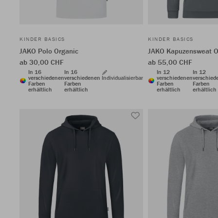
KINDER BASICS
KINDER BASICS
JAKO Polo Organic
JAKO Kapuzensweat O
ab 30,00 CHF
ab 55,00 CHF
In 16
In 16
In 12
In 12
verschiedenen
verschiedenen
Individualisierbar
verschiedenen
verschied
Farben
Farben
Farben
Farben
erhältlich
erhältlich
erhältlich
erhältlich