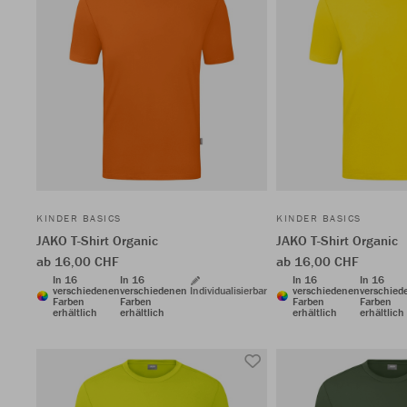
KINDER BASICS
KINDER BASICS
JAKO T-Shirt Organic
JAKO T-Shirt Organic
ab 16,00 CHF
ab 16,00 CHF
In 16
In 16
In 16
In 16
verschiedenen
verschiedenen
Individualisierbar
verschiedenen
verschied
Farben
Farben
Farben
Farben
erhältlich
erhältlich
erhältlich
erhältlich