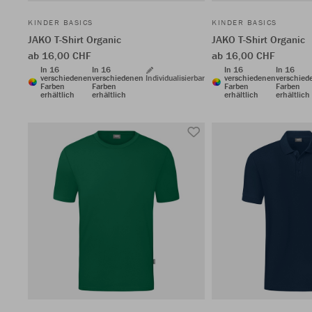
KINDER BASICS
KINDER BASICS
JAKO T-Shirt Organic
JAKO T-Shirt Organic
ab 16,00 CHF
ab 16,00 CHF
In 16
In 16
In 16
In 16
verschiedenen
verschiedenen
Individualisierbar
verschiedenen
verschied
Farben
Farben
Farben
Farben
erhältlich
erhältlich
erhältlich
erhältlich