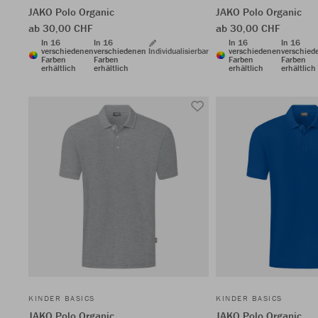
JAKO Polo Organic
JAKO Polo Organic
ab 30,00 CHF
ab 30,00 CHF
In 16
In 16
In 16
In 16
verschiedenen
verschiedenen
Individualisierbar
verschiedenen
verschied
Farben
Farben
Farben
Farben
erhältlich
erhältlich
erhältlich
erhältlich
KINDER BASICS
KINDER BASICS
JAKO Polo Organic
JAKO Polo Organic