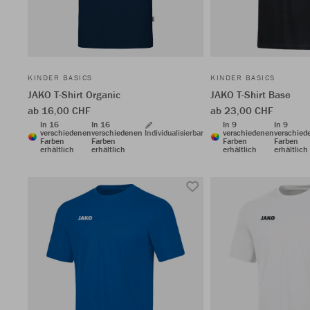
KINDER BASICS
KINDER BASICS
JAKO T-Shirt Organic
JAKO T-Shirt Base
ab 16,00 CHF
ab 23,00 CHF
In 16
In 16
In 9
In 9
verschiedenen
verschiedenen
Individualisierbar
verschiedenen
verschied
Farben
Farben
Farben
Farben
erhältlich
erhältlich
erhältlich
erhältlich