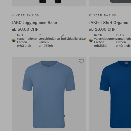
KINDER BASICS
KINDER BASICS
JAKO Jogginghose Base
JAKO T-Shirt Organic
ab 50,00 CHF
ab 16,00 CHF
In 3
In 3
In 16
In 16
verschiedenen
verschiedenen
Individualisierbar
verschiedenen
verschied
Farben
Farben
Farben
Farben
erhältlich
erhältlich
erhältlich
erhältlich