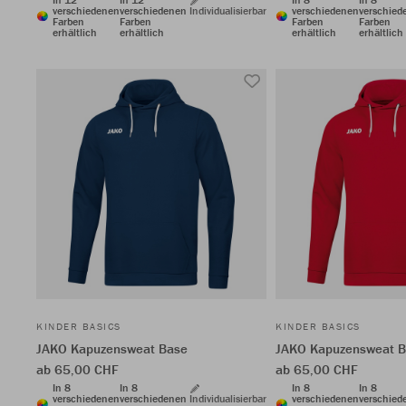
verschiedenen
verschiedenen
Individualisierbar
verschiedenen
verschied
Farben
Farben
Farben
Farben
erhältlich
erhältlich
erhältlich
erhältlich
KINDER BASICS
KINDER BASICS
JAKO Kapuzensweat Base
JAKO Kapuzensweat 
ab 65,00 CHF
ab 65,00 CHF
In 8
In 8
In 8
In 8
verschiedenen
verschiedenen
Individualisierbar
verschiedenen
verschied