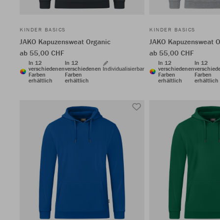
KINDER BASICS
KINDER BASICS
JAKO Kapuzensweat Organic
JAKO Kapuzensweat O
ab 55,00 CHF
ab 55,00 CHF
In 12
In 12
In 12
In 12
verschiedenen
verschiedenen
Individualisierbar
verschiedenen
verschied
Farben
Farben
Farben
Farben
erhältlich
erhältlich
erhältlich
erhältlich