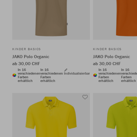
KINDER BASICS
KINDER BASICS
JAKO Polo Organic
JAKO Polo Organic
ab 30,00 CHF
ab 30,00 CHF
In 16
In 16
In 16
In 16
verschiedenen
verschiedenen
Individualisierbar
verschiedenen
verschied
Farben
Farben
Farben
Farben
erhältlich
erhältlich
erhältlich
erhältlich