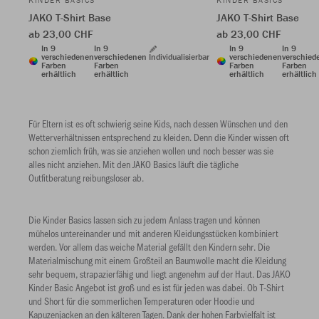
KINDER BASICS
KINDER BASICS
JAKO T-Shirt Base
JAKO T-Shirt Base
ab 23,00 CHF
ab 23,00 CHF
In 9
In 9
In 9
In 9
verschiedenen
verschiedenen
Individualisierbar
verschiedenen
verschied
Farben
Farben
Farben
Farben
erhältlich
erhältlich
erhältlich
erhältlich
Für Eltern ist es oft schwierig seine Kids, nach dessen Wünschen und den
Wetterverhältnissen entsprechend zu kleiden. Denn die Kinder wissen oft
schon ziemlich früh, was sie anziehen wollen und noch besser was sie
alles nicht anziehen. Mit den JAKO Basics läuft die tägliche
Outfitberatung reibungsloser ab.
Die Kinder Basics lassen sich zu jedem Anlass tragen und können
mühelos untereinander und mit anderen Kleidungsstücken kombiniert
werden. Vor allem das weiche Material gefällt den Kindern sehr. Die
Materialmischung mit einem Großteil an Baumwolle macht die Kleidung
sehr bequem, strapazierfähig und liegt angenehm auf der Haut. Das JAKO
Kinder Basic Angebot ist groß und es ist für jeden was dabei. Ob T-Shirt
und Short für die sommerlichen Temperaturen oder Hoodie und
Kapuzenjacken an den kälteren Tagen. Dank der hohen Farbvielfalt ist