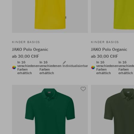
KINDER BASICS
KINDER BASICS
JAKO Polo Organic
JAKO Polo Organic
ab 30,00 CHF
ab 30,00 CHF
In 16
In 16
In 16
In 16
verschiedenen
verschiedenen
Individualisierbar
verschiedenen
verschied
Farben
Farben
Farben
Farben
erhältlich
erhältlich
erhältlich
erhältlich