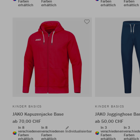
Farben
Farben
Farben
Farben
erhältlich
erhältlich
erhältlich
erhältlich
KINDER BASICS
KINDER BASICS
JAKO Kapuzenjacke Base
JAKO Jogginghose Ba
ab 70,00 CHF
ab 50,00 CHF
In 8
In 8
In 3
In 3
verschiedenen
verschiedenen
Individualisierbar
verschiedenen
verschied
Farben
Farben
Farben
Farben
erhältlich
erhältlich
erhältlich
erhältlich