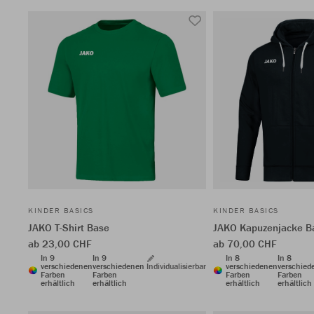
KINDER BASICS
KINDER BASICS
JAKO T-Shirt Base
JAKO Kapuzenjacke B
ab 23,00 CHF
ab 70,00 CHF
In 9
In 9
In 8
In 8
verschiedenen
verschiedenen
Individualisierbar
verschiedenen
verschied
Farben
Farben
Farben
Farben
erhältlich
erhältlich
erhältlich
erhältlich