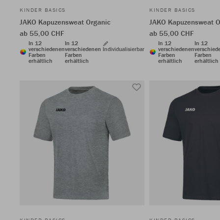
KINDER BASICS
KINDER BASICS
JAKO Kapuzensweat Organic
JAKO Kapuzensweat O
ab 55,00 CHF
ab 55,00 CHF
In 12
In 12
In 12
In 12
verschiedenen
verschiedenen
Individualisierbar
verschiedenen
verschied
Farben
Farben
Farben
Farben
erhältlich
erhältlich
erhältlich
erhältlich