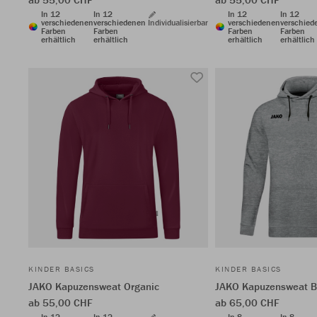
In 12
In 12
In 12
In 12
verschiedenen
verschiedenen
Individualisierbar
verschiedenen
verschied
Farben
Farben
Farben
Farben
erhältlich
erhältlich
erhältlich
erhältlich
KINDER BASICS
KINDER BASICS
JAKO Kapuzensweat Organic
JAKO Kapuzensweat 
ab 55,00 CHF
ab 65,00 CHF
In 12
In 12
In 8
In 8