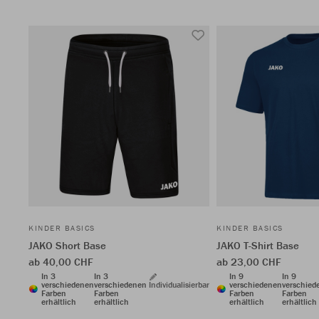
KINDER BASICS
KINDER BASICS
JAKO Short Base
JAKO T-Shirt Base
ab 40,00 CHF
ab 23,00 CHF
In 3
In 3
In 9
In 9
verschiedenen
verschiedenen
Individualisierbar
verschiedenen
verschied
Farben
Farben
Farben
Farben
erhältlich
erhältlich
erhältlich
erhältlich