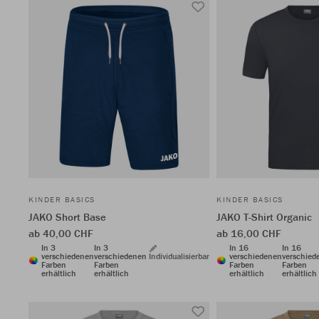
KINDER BASICS
KINDER BASICS
JAKO Short Base
JAKO T-Shirt Organic
ab 40,00 CHF
ab 16,00 CHF
In 3
In 3
In 16
In 16
verschiedenen
verschiedenen
Individualisierbar
verschiedenen
verschied
Farben
Farben
Farben
Farben
erhältlich
erhältlich
erhältlich
erhältlich