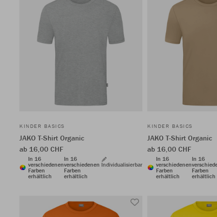
KINDER BASICS
KINDER BASICS
JAKO T-Shirt Organic
JAKO T-Shirt Organic
ab 16,00 CHF
ab 16,00 CHF
In 16
In 16
In 16
In 16
verschiedenen
verschiedenen
Individualisierbar
verschiedenen
verschied
Farben
Farben
Farben
Farben
erhältlich
erhältlich
erhältlich
erhältlich