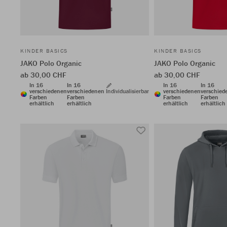
KINDER BASICS
KINDER BASICS
JAKO Polo Organic
JAKO Polo Organic
ab 30,00 CHF
ab 30,00 CHF
In 16
In 16
In 16
In 16
verschiedenen
verschiedenen
Individualisierbar
verschiedenen
verschied
Farben
Farben
Farben
Farben
erhältlich
erhältlich
erhältlich
erhältlich