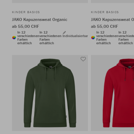
KINDER BASICS
KINDER BASICS
JAKO Kapuzensweat Organic
JAKO Kapuzensweat O
ab 55,00 CHF
ab 55,00 CHF
In 12
In 12
In 12
In 12
verschiedenen
verschiedenen
Individualisierbar
verschiedenen
verschied
Farben
Farben
Farben
Farben
erhältlich
erhältlich
erhältlich
erhältlich