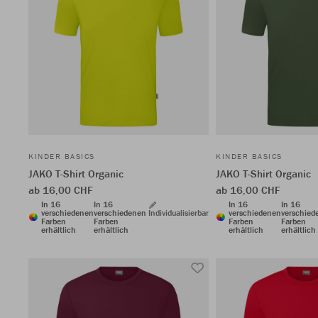
KINDER BASICS
KINDER BASICS
JAKO T-Shirt Organic
JAKO T-Shirt Organic
ab 16,00 CHF
ab 16,00 CHF
In 16
In 16
In 16
In 16
verschiedenen
verschiedenen
Individualisierbar
verschiedenen
verschied
Farben
Farben
Farben
Farben
erhältlich
erhältlich
erhältlich
erhältlich