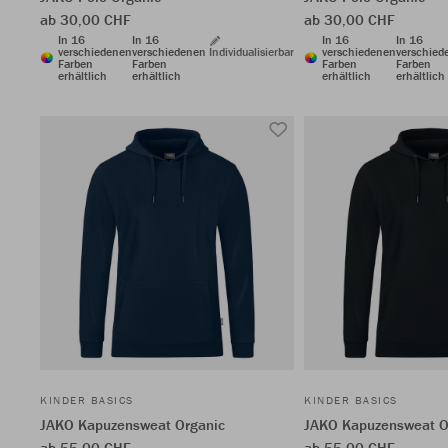
ab 30,00 CHF
ab 30,00 CHF
In 16
In 16
In 16
In 16
verschiedenen
verschiedenen
Individualisierbar
verschiedenen
verschied
Farben
Farben
Farben
Farben
erhältlich
erhältlich
erhältlich
erhältlich
KINDER BASICS
KINDER BASICS
JAKO Kapuzensweat Organic
JAKO Kapuzensweat O
ab 55,00 CHF
ab 55,00 CHF