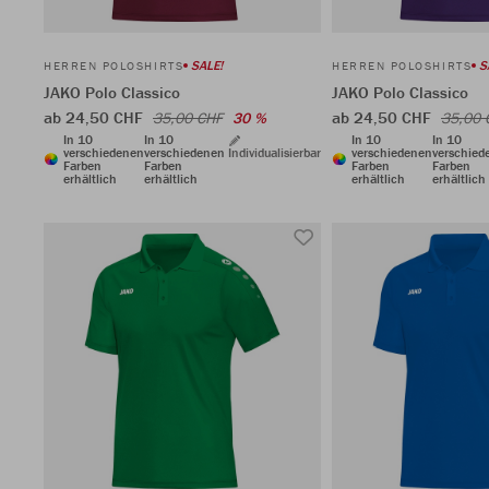
SALE!
S
HERREN POLOSHIRTS
HERREN POLOSHIRTS
JAKO Polo Classico
JAKO Polo Classico
ab 24,50 CHF
ab 24,50 CHF
35,00 CHF
30 %
35,00 
In 10
In 10
In 10
In 10
verschiedenen
verschiedenen
Individualisierbar
verschiedenen
verschied
Farben
Farben
Farben
Farben
erhältlich
erhältlich
erhältlich
erhältlich