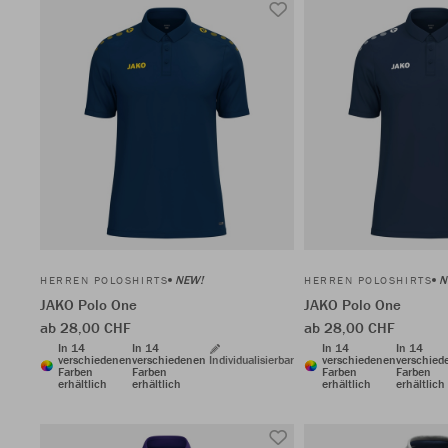
NEW!
N
HERREN POLOSHIRTS
HERREN POLOSHIRTS
JAKO Polo One
JAKO Polo One
ab 28,00 CHF
ab 28,00 CHF
In 14
In 14
In 14
In 14
verschiedenen
verschiedenen
Individualisierbar
verschiedenen
verschied
Farben
Farben
Farben
Farben
erhältlich
erhältlich
erhältlich
erhältlich