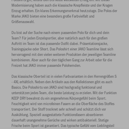
Modernisierung haben auch die klassische Knopfleiste und der Kragen
Einzug erhalten. Ein klares Erkennungsmerkmal heutzutage. Die Polos der
Marke JAKO bieten eine besonders große Farbvielfalt und
Größenauswahl.
Du bist auf der Suche nach einem passenden Polo für dich und dein
Team? Für jeden Einzelsportler, aber natürlich auch für den großen
Auftritt im Team ist das passende Outfit dabei. Präsentationsjacke,
Trainingsjacke oder Short. Das Poloshirt einer JAKO Teamline lässt sich
hervorragend mit den vielen weiteren Produkten der jeweiligen Teamline
kombinieren. Aber auch für den täglichen Gang zur Arbeit oder für die
Freizeit hat JAKO immer passende Polohemden.
Das klassische Oberteil ist in vielen Farbvarianten in den Herrengrößen S
- 4XL erhältlich. Neben den Artikeln aus den Kollektionen gibt es auch
Basics. Die Poloshirts von JAKO sind hochgradig funktional und
unterstützen jedes Team, die beste Leistung zu erzielen. Mit der Funktion
KEEP DRY bewahrst du ein angenehmes Körpergefühl beim Sport.
Feuchtigkeit wird von microfeinen Fasern an die Oberfläche des Stoffes
transportiert. Der Stoff trocknet sehr schnell und schützt dich vor
Auskühlung. Speziell ausgestattete Funktionsfasern absorbieren
dauerhaft unangenehme Gerüche und wirken antibakteriell. Stetige
Frische beim Sport ist garantiert. Das typische Gefühl vom Lieblingsteil