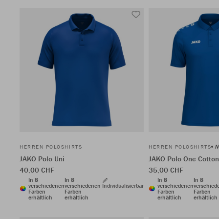
N
HERREN POLOSHIRTS
HERREN POLOSHIRTS
JAKO Polo Uni
JAKO Polo One Cotton
40,00 CHF
35,00 CHF
In 8
In 8
In 8
In 8
verschiedenen
verschiedenen
Individualisierbar
verschiedenen
verschied
Farben
Farben
Farben
Farben
erhältlich
erhältlich
erhältlich
erhältlich