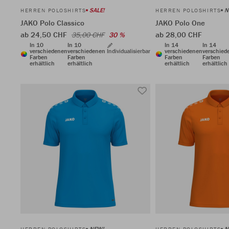
SALE!
N
HERREN POLOSHIRTS
HERREN POLOSHIRTS
JAKO Polo Classico
JAKO Polo One
ab 24,50 CHF
ab 28,00 CHF
35,00 CHF
30 %
In 10
In 10
In 14
In 14
verschiedenen
verschiedenen
Individualisierbar
verschiedenen
verschied
Farben
Farben
Farben
Farben
erhältlich
erhältlich
erhältlich
erhältlich
NEW!
N