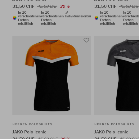
31,50 CHF
31,50 CHF
45,00 CHF
30 %
45,00 CHF
In 10
In 10
In 10
In 10
verschiedenen
verschiedenen
Individualisierbar
verschiedenen
verschied
Farben
Farben
Farben
Farben
erhältlich
erhältlich
erhältlich
erhältlich
HERREN POLOSHIRTS
HERREN POLOSHIRTS
JAKO Polo Iconic
JAKO Polo Iconic
31,50 CHF
31,50 CHF