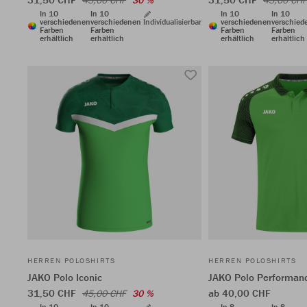
45,00 CHF
30 %
45,00 CHF
In 10
In 10
In 10
In 10
verschiedenen
verschiedenen
Individualisierbar
verschiedenen
verschied
Farben
Farben
Farben
Farben
erhältlich
erhältlich
erhältlich
erhältlich
HERREN POLOSHIRTS
HERREN POLOSHIRTS
JAKO Polo Iconic
JAKO Polo Performan
31,50 CHF
ab 40,00 CHF
45,00 CHF
30 %
In 10
In 10
In 8
In 8