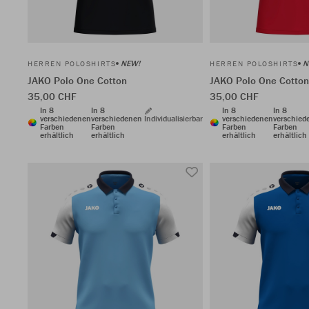
NEW!
N
HERREN POLOSHIRTS
HERREN POLOSHIRTS
JAKO Polo One Cotton
JAKO Polo One Cotton
35,00 CHF
35,00 CHF
In 8
In 8
In 8
In 8
verschiedenen
verschiedenen
Individualisierbar
verschiedenen
verschied
Farben
Farben
Farben
Farben
erhältlich
erhältlich
erhältlich
erhältlich