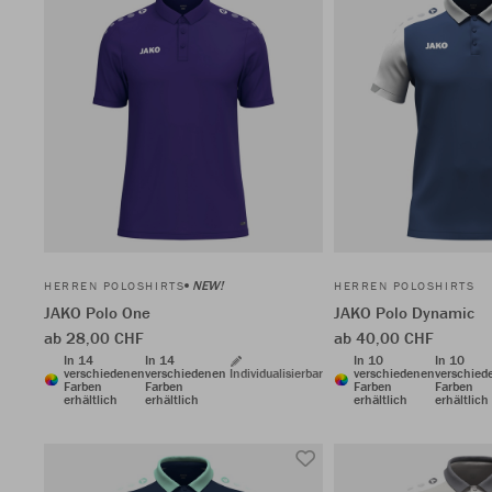
NEW!
HERREN POLOSHIRTS
HERREN POLOSHIRTS
JAKO Polo One
JAKO Polo Dynamic
ab 28,00 CHF
ab 40,00 CHF
In 14
In 14
In 10
In 10
verschiedenen
verschiedenen
Individualisierbar
verschiedenen
verschied
Farben
Farben
Farben
Farben
erhältlich
erhältlich
erhältlich
erhältlich