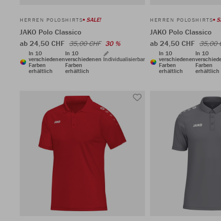
SALE!
S
HERREN POLOSHIRTS
HERREN POLOSHIRTS
JAKO Polo Classico
JAKO Polo Classico
ab 24,50 CHF
ab 24,50 CHF
35,00 CHF
30 %
35,00 
In 10
In 10
In 10
In 10
verschiedenen
verschiedenen
Individualisierbar
verschiedenen
verschied
Farben
Farben
Farben
Farben
erhältlich
erhältlich
erhältlich
erhältlich