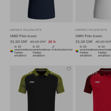
HERREN POLOSHIRTS
HERREN POLOSHIRTS
JAKO Polo Iconic
JAKO Polo Iconic
31,50 CHF
31,50 CHF
45,00 CHF
30 %
45,00 CHF
In 10
In 10
In 10
In 10
verschiedenen
verschiedenen
Individualisierbar
verschiedenen
verschied
Farben
Farben
Farben
Farben
erhältlich
erhältlich
erhältlich
erhältlich