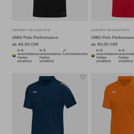
HERREN POLOSHIRTS
HERREN POLOSHIRTS
JAKO Polo Performance
JAKO Polo Performan
ab 40,00 CHF
ab 40,00 CHF
In 8
In 8
In 8
In 8
verschiedenen
verschiedenen
Individualisierbar
verschiedenen
verschied
Farben
Farben
Farben
Farben
erhältlich
erhältlich
erhältlich
erhältlich