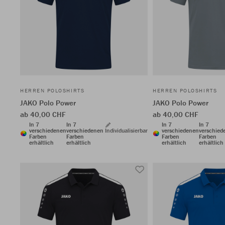
HERREN POLOSHIRTS
HERREN POLOSHIRTS
JAKO Polo Power
JAKO Polo Power
ab 40,00 CHF
ab 40,00 CHF
In 7
In 7
In 7
In 7
verschiedenen
verschiedenen
Individualisierbar
verschiedenen
verschied
Farben
Farben
Farben
Farben
erhältlich
erhältlich
erhältlich
erhältlich