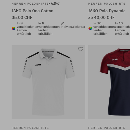
NEW!
HERREN POLOSHIRTS
HERREN POLOSHIRTS
JAKO Polo One Cotton
JAKO Polo Dynamic
35,00 CHF
ab 40,00 CHF
In 8
In 8
In 10
In 10
verschiedenen
verschiedenen
Individualisierbar
verschiedenen
verschied
Farben
Farben
Farben
Farben
erhältlich
erhältlich
erhältlich
erhältlich
HERREN POLOSHIRTS
HERREN POLOSHIRTS