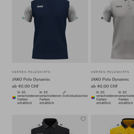
HERREN POLOSHIRTS
HERREN POLOSHIRTS
JAKO Polo Dynamic
JAKO Polo Dynamic
ab 40,00 CHF
ab 40,00 CHF
In 10
In 10
In 10
In 10
verschiedenen
verschiedenen
Individualisierbar
verschiedenen
verschied
Farben
Farben
Farben
Farben
erhältlich
erhältlich
erhältlich
erhältlich