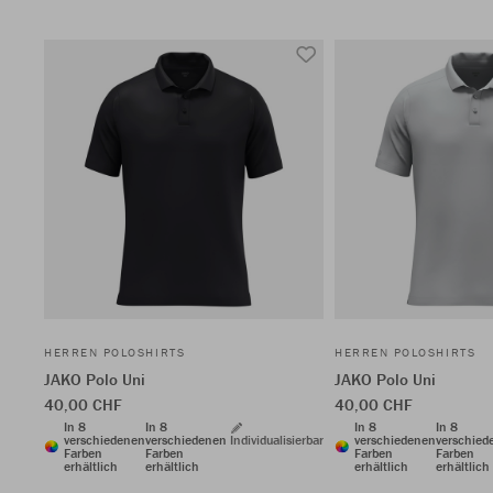
HERREN POLOSHIRTS
HERREN POLOSHIRTS
JAKO Polo Uni
JAKO Polo Uni
40,00 CHF
40,00 CHF
In 8
In 8
In 8
In 8
verschiedenen
verschiedenen
Individualisierbar
verschiedenen
verschied
Farben
Farben
Farben
Farben
erhältlich
erhältlich
erhältlich
erhältlich