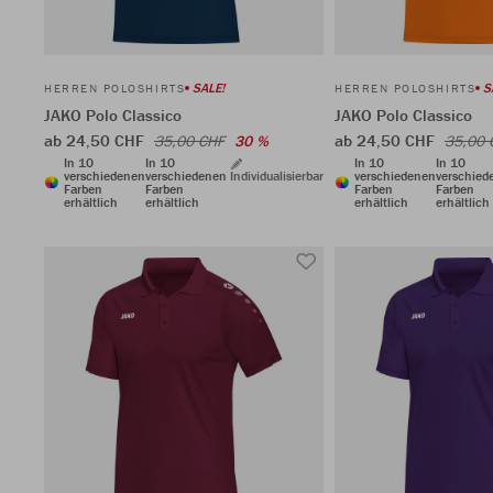
SALE!
S
HERREN POLOSHIRTS
HERREN POLOSHIRTS
JAKO Polo Classico
JAKO Polo Classico
ab 24,50 CHF
ab 24,50 CHF
35,00 CHF
30 %
35,00 
In 10
In 10
In 10
In 10
verschiedenen
verschiedenen
Individualisierbar
verschiedenen
verschied
Farben
Farben
Farben
Farben
erhältlich
erhältlich
erhältlich
erhältlich