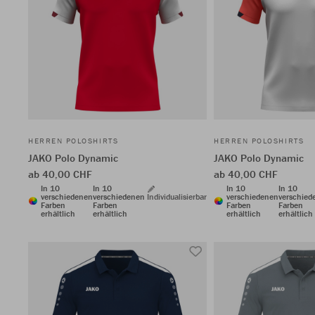
HERREN POLOSHIRTS
HERREN POLOSHIRTS
JAKO Polo Dynamic
JAKO Polo Dynamic
ab 40,00 CHF
ab 40,00 CHF
In 10
In 10
In 10
In 10
verschiedenen
verschiedenen
Individualisierbar
verschiedenen
verschied
Farben
Farben
Farben
Farben
erhältlich
erhältlich
erhältlich
erhältlich