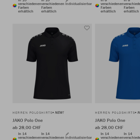
verschiedenen
verschiedenen
Individualisierbar
verschiedenen
verschied
Farben
Farben
Farben
Farben
erhältlich
erhältlich
erhältlich
erhältlich
NEW!
N
HERREN POLOSHIRTS
HERREN POLOSHIRTS
JAKO Polo One
JAKO Polo One
ab 28,00 CHF
ab 28,00 CHF
In 14
In 14
In 14
In 14
verschiedenen
verschiedenen
Individualisierbar
verschiedenen
verschied