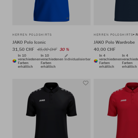
N
HERREN POLOSHIRTS
HERREN POLOSHIRTS
JAKO Polo Iconic
JAKO Polo Wardrobe
31,50 CHF
40,00 CHF
45,00 CHF
30 %
In 10
In 10
In 4
In 4
verschiedenen
verschiedenen
Individualisierbar
verschiedenen
verschied
Farben
Farben
Farben
Farben
erhältlich
erhältlich
erhältlich
erhältlich