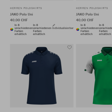
HERREN POLOSHIRTS
HERREN POLOSHIRTS
JAKO Polo Uni
JAKO Polo Uni
40,00 CHF
40,00 CHF
In 8
In 8
In 8
In 8
verschiedenen
verschiedenen
Individualisierbar
verschiedenen
verschied
Farben
Farben
Farben
Farben
erhältlich
erhältlich
erhältlich
erhältlich