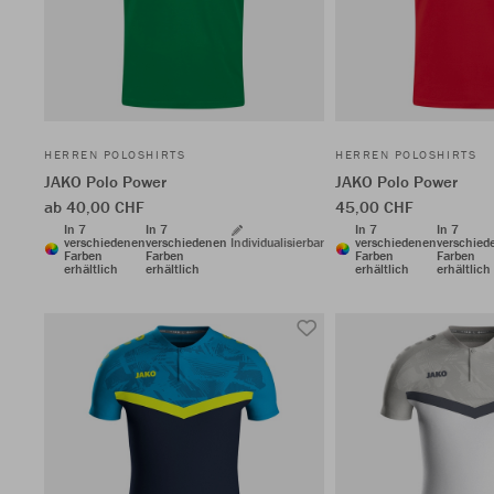
HERREN POLOSHIRTS
HERREN POLOSHIRTS
JAKO Polo Power
JAKO Polo Power
ab 40,00 CHF
45,00 CHF
In 7
In 7
In 7
In 7
verschiedenen
verschiedenen
Individualisierbar
verschiedenen
verschied
Farben
Farben
Farben
Farben
erhältlich
erhältlich
erhältlich
erhältlich