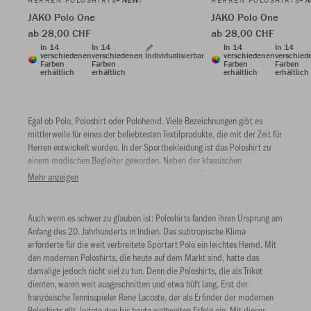
HERREN POLOSHIRTS
HERREN POLOSHIRTS
JAKO Polo One
JAKO Polo One
ab 28,00 CHF
ab 28,00 CHF
In 14
In 14
In 14
In 14
verschiedenen
verschiedenen
Individualisierbar
verschiedenen
verschied
Farben
Farben
Farben
Farben
erhältlich
erhältlich
erhältlich
erhältlich
Egal ob Polo, Poloshirt oder Polohemd. Viele Bezeichnungen gibt es
mittlerweile für eines der beliebtesten Textilprodukte, die mit der Zeit für
Herren entwickelt wurden. In der Sportbekleidung ist das Poloshirt zu
einem modischen Begleiter geworden. Neben der klassischen
Verwendung im Sport, hat sich das Polo auch im Freizeitbereich
Mehr anzeigen
etabliert.
Auch wenn es schwer zu glauben ist: Poloshirts fanden ihren Ursprung am
Anfang des 20. Jahrhunderts in Indien. Das subtropische Klima
erforderte für die weit verbreitete Sportart Polo ein leichtes Hemd. Mit
den modernen Poloshirts, die heute auf dem Markt sind, hatte das
damalige jedoch nicht viel zu tun. Denn die Poloshirts, die als Trikot
dienten, waren weit ausgeschnitten und etwa hüft lang. Erst der
französische Tennisspieler Rene Lacoste, der als Erfinder der modernen
Poloshirts gilt, leitete den bis heute weltweiten Erfolg ein. Mit dieser