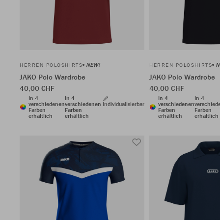
NEW!
N
HERREN POLOSHIRTS
HERREN POLOSHIRTS
JAKO Polo Wardrobe
JAKO Polo Wardrobe
40,00 CHF
40,00 CHF
In 4
In 4
In 4
In 4
verschiedenen
verschiedenen
Individualisierbar
verschiedenen
verschied
Farben
Farben
Farben
Farben
erhältlich
erhältlich
erhältlich
erhältlich