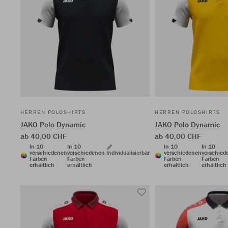
HERREN POLOSHIRTS
HERREN POLOSHIRTS
JAKO Polo Dynamic
JAKO Polo Dynamic
ab 40,00 CHF
ab 40,00 CHF
In 10
In 10
In 10
In 10
verschiedenen
verschiedenen
Individualisierbar
verschiedenen
verschied
Farben
Farben
Farben
Farben
erhältlich
erhältlich
erhältlich
erhältlich