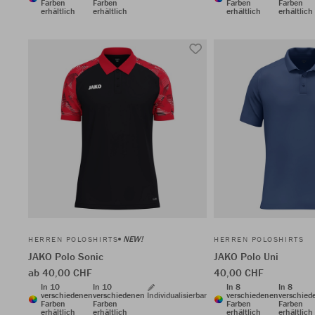
Farben
Farben
Farben
Farben
erhältlich
erhältlich
erhältlich
erhältlich
NEW!
HERREN POLOSHIRTS
HERREN POLOSHIRTS
JAKO Polo Sonic
JAKO Polo Uni
ab 40,00 CHF
40,00 CHF
In 10
In 10
In 8
In 8
verschiedenen
verschiedenen
Individualisierbar
verschiedenen
verschied
Farben
Farben
Farben
Farben
erhältlich
erhältlich
erhältlich
erhältlich