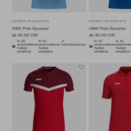
HERREN POLOSHIRTS
HERREN POLOSHIRTS
JAKO Polo Dynamic
JAKO Polo Dynamic
ab 40,00 CHF
ab 40,00 CHF
In 10
In 10
In 10
In 10
verschiedenen
verschiedenen
Individualisierbar
verschiedenen
verschied
Farben
Farben
Farben
Farben
erhältlich
erhältlich
erhältlich
erhältlich