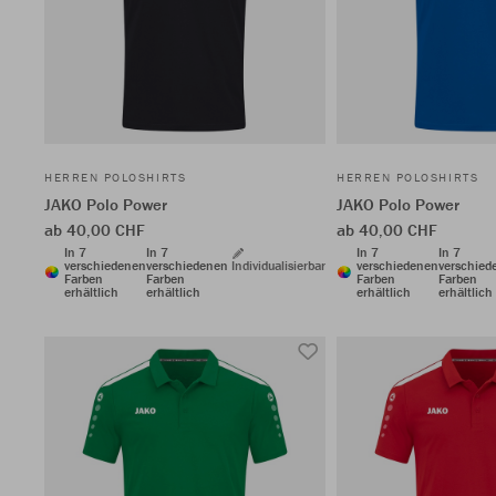
HERREN POLOSHIRTS
HERREN POLOSHIRTS
JAKO Polo Power
JAKO Polo Power
ab 40,00 CHF
ab 40,00 CHF
In 7
In 7
In 7
In 7
verschiedenen
verschiedenen
Individualisierbar
verschiedenen
verschied
Farben
Farben
Farben
Farben
erhältlich
erhältlich
erhältlich
erhältlich