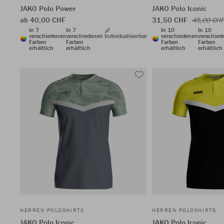
JAKO Polo Power
JAKO Polo Iconic
ab 40,00 CHF
31,50 CHF
45,00 CHF
In 7
In 7
In 10
In 10
verschiedenen
verschiedenen
Individualisierbar
verschiedenen
verschied
Farben
Farben
Farben
Farben
erhältlich
erhältlich
erhältlich
erhältlich
HERREN POLOSHIRTS
HERREN POLOSHIRTS
JAKO Polo Iconic
JAKO Polo Iconic