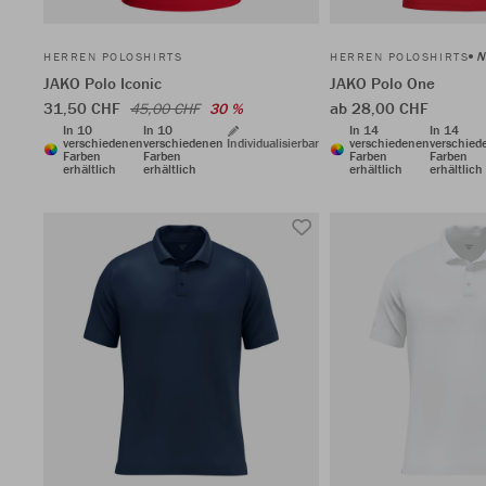
N
HERREN POLOSHIRTS
HERREN POLOSHIRTS
JAKO Polo Iconic
JAKO Polo One
31,50 CHF
ab 28,00 CHF
45,00 CHF
30 %
In 10
In 10
In 14
In 14
verschiedenen
verschiedenen
Individualisierbar
verschiedenen
verschied
Farben
Farben
Farben
Farben
erhältlich
erhältlich
erhältlich
erhältlich