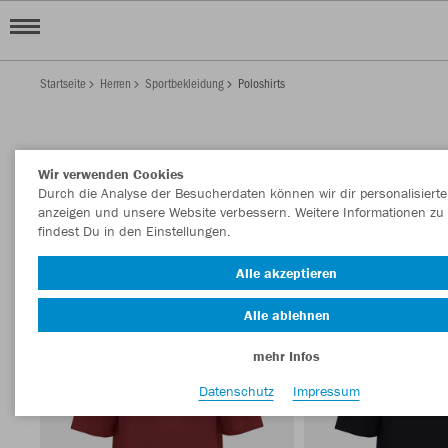
Startseite
Herren
Sportbekleidung
Poloshirts
HERREN POLOSHIRTS
Wir verwenden Cookies
Filter anzeigen
Sortieren nach
Durch die Analyse der Besucherdaten können wir dir personalisierte
anzeigen und unsere Website verbessern. Weitere Informationen zu
findest Du in den Einstellungen.
Polos
109
Alle akzeptieren
Alle ablehnen
mehr Infos
Datenschutz
Impressum