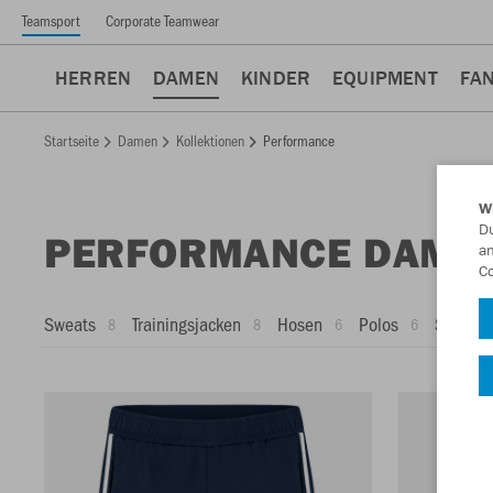
Teamsport
Corporate Teamwear
HERREN
DAMEN
KINDER
EQUIPMENT
FA
Startseite
Damen
Kollektionen
Performance
W
Du
PERFORMANCE DAME
an
Co
Sweats
Trainingsjacken
Hosen
Polos
Shorts
8
8
6
6