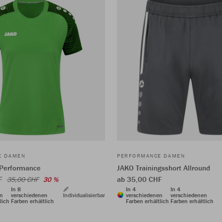
E DAMEN
PERFORMANCE DAMEN
 Performance
JAKO Trainingsshort Allround
HF
ab 35,00 CHF
35,00 CHF
30 %
In 8
In 4
In 4
en
verschiedenen
Individualisierbar
verschiedenen
verschiedenen
lich
Farben erhältlich
Farben erhältlich
Farben erhältlich