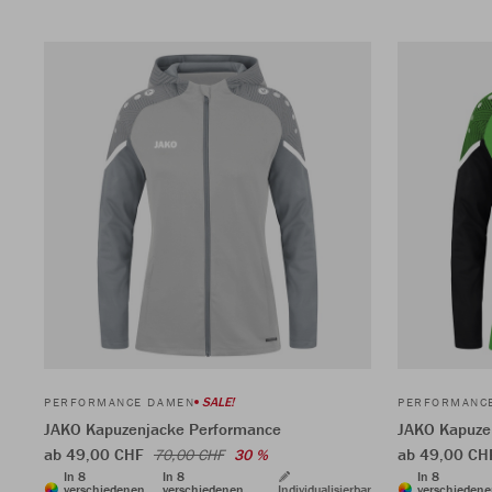
SALE!
PERFORMANCE DAMEN
PERFORMANC
JAKO Kapuzenjacke Performance
JAKO Kapuze
ab 49,00 CHF
ab 49,00 C
70,00 CHF
30 %
In 8
In 8
In 8
verschiedenen
verschiedenen
Individualisierbar
verschieden