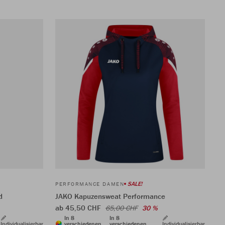
SALE!
PERFORMANCE DAMEN
d
JAKO Kapuzensweat Performance
ab 45,50 CHF
65,00 CHF
30 %
In 8
In 8
Individualisierbar
verschiedenen
verschiedenen
Individualisierbar