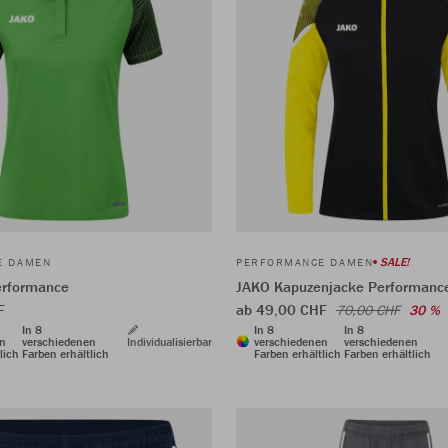
SALE!
E DAMEN
PERFORMANCE DAMEN
erformance
JAKO Kapuzenjacke Performanc
F
ab 49,00 CHF
70,00 CHF
30 %
In 8
In 8
In 8
en
verschiedenen
Individualisierbar
verschiedenen
verschiedenen
lich
Farben erhältlich
Farben erhältlich
Farben erhältlich