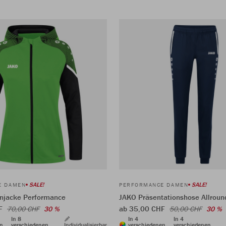
SALE!
SALE!
E DAMEN
PERFORMANCE DAMEN
njacke Performance
JAKO Präsentationshose Allroun
HF
ab 35,00 CHF
70,00 CHF
30 %
50,00 CHF
30 %
In 8
In 4
In 4
en
verschiedenen
Individualisierbar
verschiedenen
verschiedenen