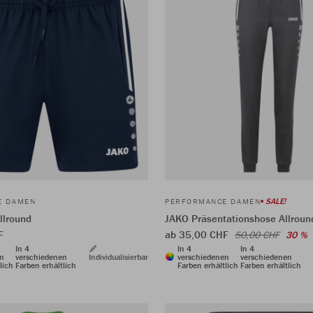
SALE!
E DAMEN
PERFORMANCE DAMEN
llround
JAKO Präsentationshose Allroun
F
ab 35,00 CHF
50,00 CHF
30 %
In 4
In 4
In 4
en
verschiedenen
Individualisierbar
verschiedenen
verschiedenen
lich
Farben erhältlich
Farben erhältlich
Farben erhältlich