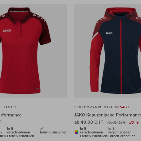
SALE!
E DAMEN
PERFORMANCE DAMEN
erformance
JAKO Kapuzenjacke Performanc
F
ab 49,00 CHF
70,00 CHF
30 %
In 8
In 8
In 8
en
verschiedenen
Individualisierbar
verschiedenen
verschiedenen
lich
Farben erhältlich
Farben erhältlich
Farben erhältlich