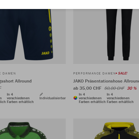
SALE!
E DAMEN
PERFORMANCE DAMEN
gsshort Allround
JAKO Präsentationshose Allroun
F
ab 35,00 CHF
50,00 CHF
30 %
In 4
In 4
In 4
en
verschiedenen
Individualisierbar
verschiedenen
verschiedenen
lich
Farben erhältlich
Farben erhältlich
Farben erhältlich