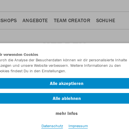
NSHOPS
ANGEBOTE
TEAM CREATOR
SCHUHE
HERREN
ir verwenden Cookies
rch die Analyse der Besucherdaten können wir dir personalisierte Inhalte
zeigen und unsere Website verbessern. Weitere Informationen zu den
okies findest Du in den Einstellungen.
Alle akzeptieren
Alle ablehnen
mehr Infos
Datenschutz
Impressum