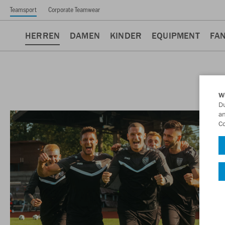
Teamsport
Corporate Teamwear
HERREN
DAMEN
KINDER
EQUIPMENT
FA
W
Du
an
Co