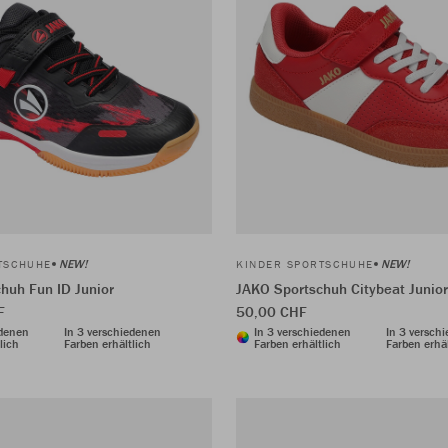
NEW!
NEW!
TSCHUHE
KINDER SPORTSCHUHE
huh Fun ID Junior
JAKO Sportschuh Citybeat Junior
F
50,00 CHF
edenen
In 3 verschiedenen
In 3 verschiedenen
In 3 versch
lich
Farben erhältlich
Farben erhältlich
Farben erhäl