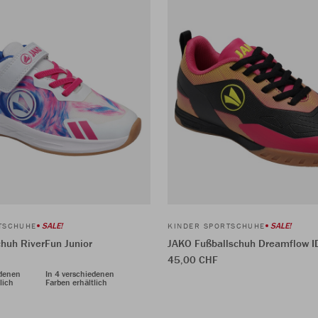
SALE!
SALE!
TSCHUHE
KINDER SPORTSCHUHE
huh RiverFun Junior
JAKO Fußballschuh Dreamflow ID
45,00 CHF
edenen
In 4 verschiedenen
lich
Farben erhältlich