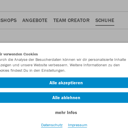
NSHOPS
ANGEBOTE
TEAM CREATOR
SCHUHE
ir verwenden Cookies
rch die Analyse der Besucherdaten können wir dir personalisierte Inhalte
E
zeigen und unsere Website verbessern. Weitere Informationen zu den
okies findest Du in den Einstellungen.
Alle akzeptieren
Alle ablehnen
mehr Infos
Datenschutz
Impressum