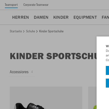
Teamsport
Corporate Teamwear
HERREN
DAMEN
KINDER
EQUIPMENT
FA
Startseite
Schuhe
Kinder Sportschuhe
W
Du
KINDER SPORTSCHUH
an
Co
Accessiores
4