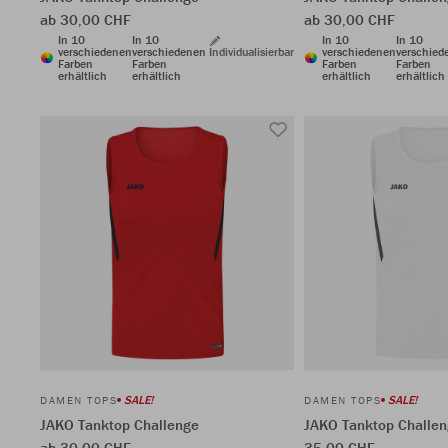
ab 30,00 CHF
ab 30,00 CHF
In 10
In 10
In 10
In 10
verschiedenen
verschiedenen
Individualisierbar
verschiedenen
verschied
Farben
Farben
Farben
Farben
erhältlich
erhältlich
erhältlich
erhältlich
SALE!
SALE!
DAMEN TOPS
DAMEN TOPS
JAKO Tanktop Challenge
JAKO Tanktop Challe
ab 30,00 CHF
35,00 CHF