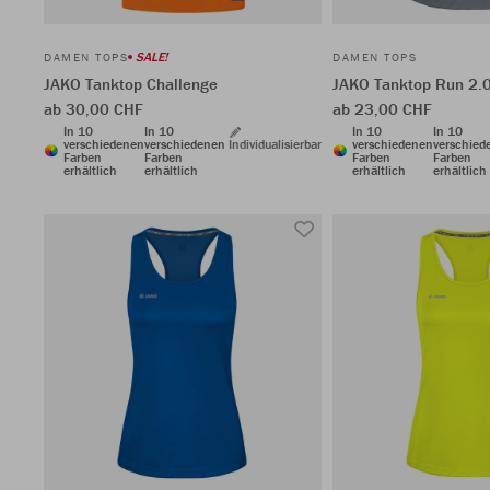
SALE!
DAMEN TOPS
DAMEN TOPS
JAKO Tanktop Challenge
JAKO Tanktop Run 2.
ab 30,00 CHF
ab 23,00 CHF
In 10
In 10
In 10
In 10
verschiedenen
verschiedenen
Individualisierbar
verschiedenen
verschied
Farben
Farben
Farben
Farben
erhältlich
erhältlich
erhältlich
erhältlich