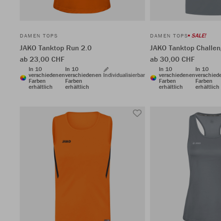
SALE!
DAMEN TOPS
DAMEN TOPS
JAKO Tanktop Run 2.0
JAKO Tanktop Challe
ab 23,00 CHF
ab 30,00 CHF
In 10
In 10
In 10
In 10
verschiedenen
verschiedenen
Individualisierbar
verschiedenen
verschied
Farben
Farben
Farben
Farben
erhältlich
erhältlich
erhältlich
erhältlich