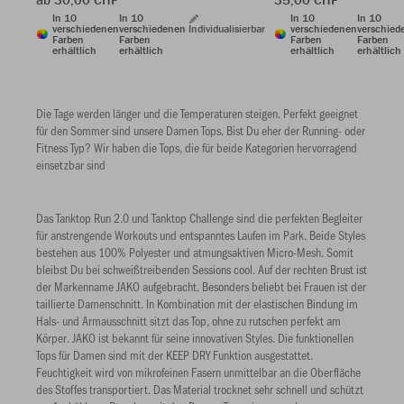
In 10
In 10
In 10
In 10
verschiedenen
verschiedenen
Individualisierbar
verschiedenen
verschied
Farben
Farben
Farben
Farben
erhältlich
erhältlich
erhältlich
erhältlich
Die Tage werden länger und die Temperaturen steigen. Perfekt geeignet
für den Sommer sind unsere Damen Tops. Bist Du eher der Running- oder
Fitness Typ? Wir haben die Tops, die für beide Kategorien hervorragend
einsetzbar sind
Das Tanktop Run 2.0 und Tanktop Challenge sind die perfekten Begleiter
für anstrengende Workouts und entspanntes Laufen im Park. Beide Styles
bestehen aus 100% Polyester und atmungsaktiven Micro-Mesh. Somit
bleibst Du bei schweißtreibenden Sessions cool. Auf der rechten Brust ist
der Markenname JAKO aufgebracht. Besonders beliebt bei Frauen ist der
taillierte Damenschnitt. In Kombination mit der elastischen Bindung im
Hals- und Armausschnitt sitzt das Top, ohne zu rutschen perfekt am
Körper. JAKO ist bekannt für seine innovativen Styles. Die funktionellen
Tops für Damen sind mit der KEEP DRY Funktion ausgestattet.
Feuchtigkeit wird von mikrofeinen Fasern unmittelbar an die Oberfläche
des Stoffes transportiert. Das Material trocknet sehr schnell und schützt