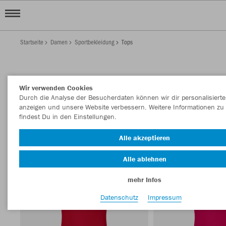
Startseite
Damen
Sportbekleidung
Tops
DAMEN TOPS
Wir verwenden Cookies
Filter anzeigen
Sortieren nach
Durch die Analyse der Besucherdaten können wir dir personalisierte
anzeigen und unsere Website verbessern. Weitere Informationen zu
findest Du in den Einstellungen.
T-Shirts
20
Alle akzeptieren
Alle ablehnen
mehr Infos
Datenschutz
Impressum