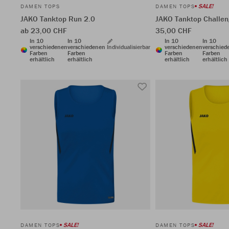
SALE!
DAMEN TOPS
DAMEN TOPS
JAKO Tanktop Run 2.0
JAKO Tanktop Challe
ab 23,00 CHF
35,00 CHF
In 10
In 10
In 10
In 10
verschiedenen
verschiedenen
Individualisierbar
verschiedenen
verschied
Farben
Farben
Farben
Farben
erhältlich
erhältlich
erhältlich
erhältlich
SALE!
SALE!
DAMEN TOPS
DAMEN TOPS