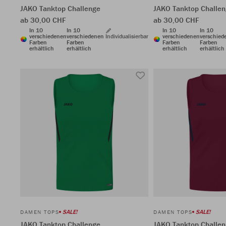
JAKO Tanktop Challenge
JAKO Tanktop Challe
ab 30,00 CHF
ab 30,00 CHF
In 10
In 10
In 10
In 10
verschiedenen
verschiedenen
Individualisierbar
verschiedenen
verschied
Farben
Farben
Farben
Farben
erhältlich
erhältlich
erhältlich
erhältlich
SALE!
SALE!
DAMEN TOPS
DAMEN TOPS
JAKO Tanktop Challenge
JAKO Tanktop Challe