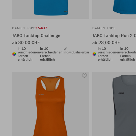
SALE!
DAMEN TOPS
DAMEN TOPS
JAKO Tanktop Challenge
JAKO Tanktop Run 2.
ab 30,00 CHF
ab 23,00 CHF
In 10
In 10
In 10
In 10
verschiedenen
verschiedenen
Individualisierbar
verschiedenen
verschied
Farben
Farben
Farben
Farben
erhältlich
erhältlich
erhältlich
erhältlich