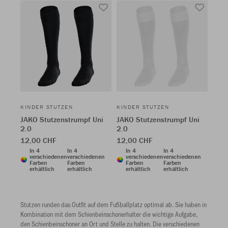
KINDER STUTZEN
KINDER STUTZEN
JAKO Stutzenstrumpf Uni
JAKO Stutzenstrumpf Uni
2.0
2.0
12,00 CHF
12,00 CHF
In 4
In 4
In 4
In 4
verschiedenen
verschiedenen
verschiedenen
verschiedenen
Farben
Farben
Farben
Farben
erhältlich
erhältlich
erhältlich
erhältlich
Stutzen runden das Outfit auf dem Fußballplatz optimal ab. Sie haben in
Kombination mit dem Schienbeinschonerhalter die wichtige Aufgabe,
den Schienbeinschoner an Ort und Stelle zu halten. Die verschiedenen