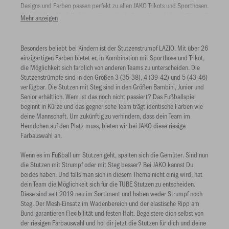
Designs und Farben passen perfekt zu allen JAKO Trikots und Sporthosen.
Verschiedene Modelle bieten die optimale Auswahl, egal ob mit Strumpf
Mehr anzeigen
oder mit Steg, modern oder uni.
Besonders beliebt bei Kindern ist der Stutzenstrumpf LAZIO. Mit über 26
einzigartigen Farben bietet er, in Kombination mit Sporthose und Trikot,
die Möglichkeit sich farblich von anderen Teams zu unterscheiden. Die
Stutzenstrümpfe sind in den Größen 3 (35-38), 4 (39-42) und 5 (43-46)
verfügbar. Die Stutzen mit Steg sind in den Größen Bambini, Junior und
Senior erhältlich. Wem ist das noch nicht passiert? Das Fußballspiel
beginnt in Kürze und das gegnerische Team trägt identische Farben wie
deine Mannschaft. Um zukünftig zu verhindern, dass dein Team im
Hemdchen auf den Platz muss, bieten wir bei JAKO diese riesige
Farbauswahl an.
Wenn es im Fußball um Stutzen geht, spalten sich die Gemüter. Sind nun
die Stutzen mit Strumpf oder mit Steg besser? Bei JAKO kannst Du
beides haben. Und falls man sich in diesem Thema nicht einig wird, hat
dein Team die Möglichkeit sich für die TUBE Stutzen zu entscheiden.
Diese sind seit 2019 neu im Sortiment und haben weder Strumpf noch
Steg. Der Mesh-Einsatz im Wadenbereich und der elastische Ripp am
Bund garantieren Flexibilität und festen Halt. Begeistere dich selbst von
der riesigen Farbauswahl und hol dir jetzt die Stutzen für dich und deine