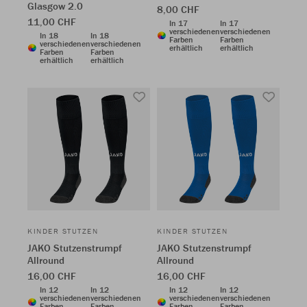
Glasgow 2.0
8,00 CHF
11,00 CHF
In 17
In 17
verschiedenen
verschiedenen
In 18
In 18
Farben
Farben
verschiedenen
verschiedenen
erhältlich
erhältlich
Farben
Farben
erhältlich
erhältlich
KINDER STUTZEN
KINDER STUTZEN
JAKO Stutzenstrumpf
JAKO Stutzenstrumpf
Allround
Allround
16,00 CHF
16,00 CHF
In 12
In 12
In 12
In 12
verschiedenen
verschiedenen
verschiedenen
verschiedenen
Farben
Farben
Farben
Farben