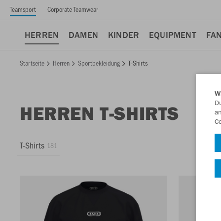
Teamsport
Corporate Teamwear
HERREN
DAMEN
KINDER
EQUIPMENT
FA
Startseite
Herren
Sportbekleidung
T-Shirts
W
Du
HERREN T-SHIRTS
an
Co
T-Shirts
181