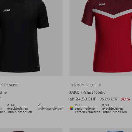
NEW!
IRTS
HERREN T-SHIRTS
 One
JAKO T-Shirt Iconic
F
ab 24,50 CHF
35,00 CHF
30 %
In 14
In 11
In 11
en
verschiedenen
Individualisierbar
verschiedenen
verschiedenen
lich
Farben erhältlich
Farben erhältlich
Farben erhältlich