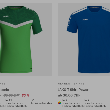
IRTS
HERREN T-SHIRTS
Iconic
JAKO T-Shirt Power
HF
ab 30,00 CHF
35,00 CHF
30 %
In 11
In 7
In 7
en
verschiedenen
Individualisierbar
verschiedenen
verschiedenen
lich
Farben erhältlich
Farben erhältlich
Farben erhältlich