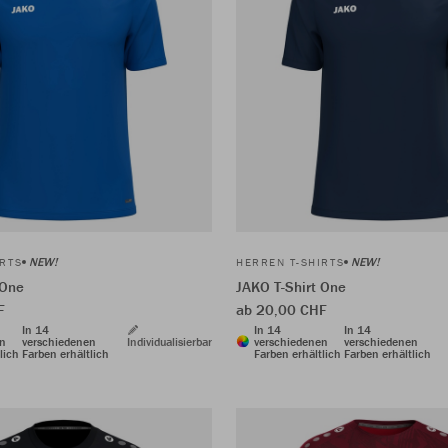
NEW!
NEW!
IRTS
HERREN T-SHIRTS
 One
JAKO T-Shirt One
F
ab 20,00 CHF
In 14
In 14
In 14
en
verschiedenen
Individualisierbar
verschiedenen
verschiedenen
lich
Farben erhältlich
Farben erhältlich
Farben erhältlich