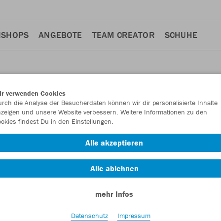
NSHOPS
ANGEBOTE
TEAM CREATOR
SCHUHE
ir verwenden Cookies
rch die Analyse der Besucherdaten können wir dir personalisierte Inhalte
zeigen und unsere Website verbessern. Weitere Informationen zu den
okies findest Du in den Einstellungen.
Alle akzeptieren
Alle ablehnen
mehr Infos
Datenschutz
Impressum