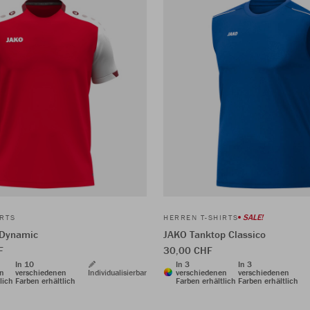
SALE!
IRTS
HERREN T-SHIRTS
 Dynamic
JAKO Tanktop Classico
F
30,00 CHF
In 10
In 3
In 3
en
verschiedenen
Individualisierbar
verschiedenen
verschiedenen
lich
Farben erhältlich
Farben erhältlich
Farben erhältlich