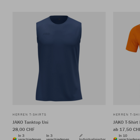
HERREN T-SHIRTS
HERREN T-SH
JAKO Tanktop Uni
JAKO T-Shirt
28,00 CHF
ab 17,50 C
In 3
In 3
In 10
verschiedenen
verschiedenen
Individualisierbar
verschieden