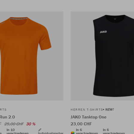
NEW!
IRTS
HERREN T-SHIRTS
 Run 2.0
JAKO Tanktop One
HF
23,00 CHF
25,00 CHF
30 %
In 10
In 6
In 6
en
verschiedenen
Individualisierbar
verschiedenen
verschiedenen