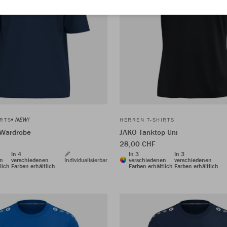
NEW!
IRTS
HERREN T-SHIRTS
 Wardrobe
JAKO Tanktop Uni
28,00 CHF
In 4
In 3
In 3
en
verschiedenen
Individualisierbar
verschiedenen
verschiedenen
lich
Farben erhältlich
Farben erhältlich
Farben erhältlich