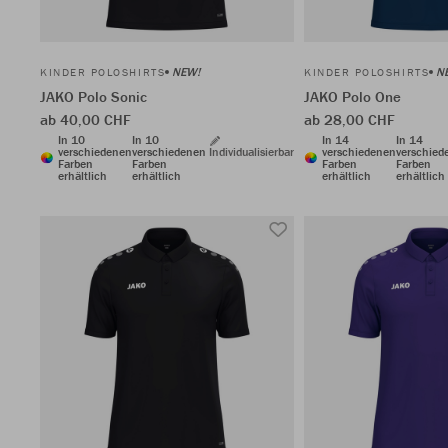
NEW!
N
KINDER POLOSHIRTS
KINDER POLOSHIRTS
JAKO Polo Sonic
JAKO Polo One
ab 40,00 CHF
ab 28,00 CHF
In 10
In 10
In 14
In 14
verschiedenen
verschiedenen
Individualisierbar
verschiedenen
verschied
Farben
Farben
Farben
Farben
erhältlich
erhältlich
erhältlich
erhältlich