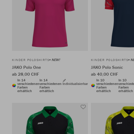
NEW!
N
KINDER POLOSHIRTS
KINDER POLOSHIRTS
JAKO Polo One
JAKO Polo Sonic
ab 28,00 CHF
ab 40,00 CHF
In 14
In 14
In 10
In 10
verschiedenen
verschiedenen
Individualisierbar
verschiedenen
verschied
Farben
Farben
Farben
Farben
erhältlich
erhältlich
erhältlich
erhältlich