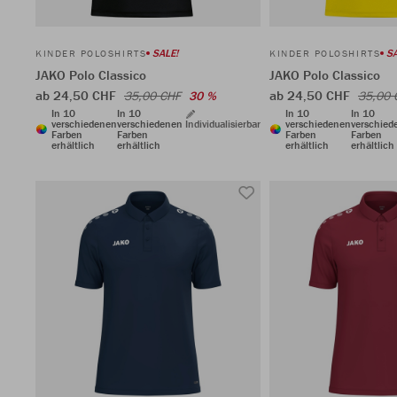
SALE!
SA
KINDER POLOSHIRTS
KINDER POLOSHIRTS
JAKO Polo Classico
JAKO Polo Classico
ab 24,50 CHF
ab 24,50 CHF
35,00 CHF
30 %
35,00 
In 10
In 10
In 10
In 10
verschiedenen
verschiedenen
Individualisierbar
verschiedenen
verschied
Farben
Farben
Farben
Farben
erhältlich
erhältlich
erhältlich
erhältlich