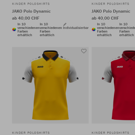
KINDER POLOSHIRTS
KINDER POLOSHIRTS
JAKO Polo Dynamic
JAKO Polo Dynamic
ab 40,00 CHF
ab 40,00 CHF
In 10
In 10
In 10
In 10
verschiedenen
verschiedenen
Individualisierbar
verschiedenen
verschied
Farben
Farben
Farben
Farben
erhältlich
erhältlich
erhältlich
erhältlich
KINDER POLOSHIRTS
KINDER POLOSHIRTS