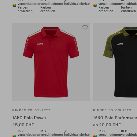
verschiedenen
verschiedenen
Individualisierbar
verschiedenen
verschied
Farben
Farben
Farben
Farben
erhältlich
erhältlich
erhältlich
erhältlich
KINDER POLOSHIRTS
KINDER POLOSHIRTS
JAKO Polo Power
JAKO Polo Performan
45,00 CHF
ab 40,00 CHF
In 7
In 7
In 8
In 8
verschiedenen
verschiedenen
Individualisierbar
verschiedenen
verschied