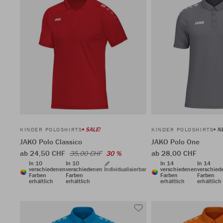
SALE!
N
KINDER POLOSHIRTS
KINDER POLOSHIRTS
JAKO Polo Classico
JAKO Polo One
ab 24,50 CHF
ab 28,00 CHF
35,00 CHF
30 %
In 10
In 10
In 14
In 14
verschiedenen
verschiedenen
Individualisierbar
verschiedenen
verschied
Farben
Farben
Farben
Farben
erhältlich
erhältlich
erhältlich
erhältlich