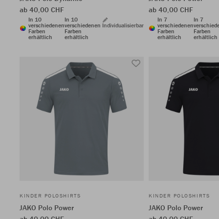
ab 40,00 CHF
ab 40,00 CHF
In 10
In 10
In 7
In 7
verschiedenen
verschiedenen
Individualisierbar
verschiedenen
verschied
Farben
Farben
Farben
Farben
erhältlich
erhältlich
erhältlich
erhältlich
KINDER POLOSHIRTS
KINDER POLOSHIRTS
JAKO Polo Power
JAKO Polo Power
ab 40,00 CHF
ab 40,00 CHF