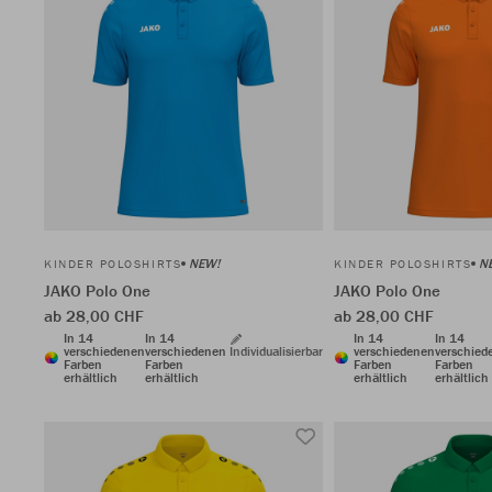
NEW!
N
KINDER POLOSHIRTS
KINDER POLOSHIRTS
JAKO Polo One
JAKO Polo One
ab 28,00 CHF
ab 28,00 CHF
In 14
In 14
In 14
In 14
verschiedenen
verschiedenen
Individualisierbar
verschiedenen
verschied
Farben
Farben
Farben
Farben
erhältlich
erhältlich
erhältlich
erhältlich