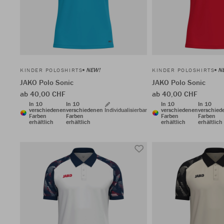
NEW!
N
KINDER POLOSHIRTS
KINDER POLOSHIRTS
JAKO Polo Sonic
JAKO Polo Sonic
ab 40,00 CHF
ab 40,00 CHF
In 10
In 10
In 10
In 10
verschiedenen
verschiedenen
Individualisierbar
verschiedenen
verschied
Farben
Farben
Farben
Farben
erhältlich
erhältlich
erhältlich
erhältlich