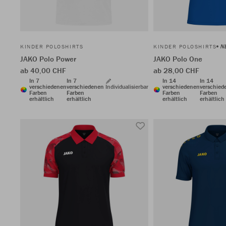
N
KINDER POLOSHIRTS
KINDER POLOSHIRTS
JAKO Polo Power
JAKO Polo One
ab 40,00 CHF
ab 28,00 CHF
In 7
In 7
In 14
In 14
verschiedenen
verschiedenen
Individualisierbar
verschiedenen
verschied
Farben
Farben
Farben
Farben
erhältlich
erhältlich
erhältlich
erhältlich