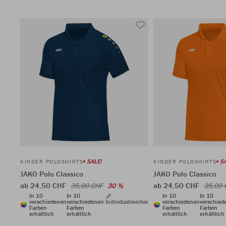
SALE!
SA
KINDER POLOSHIRTS
KINDER POLOSHIRTS
JAKO Polo Classico
JAKO Polo Classico
ab 24,50 CHF
ab 24,50 CHF
35,00 CHF
30 %
35,00 
In 10
In 10
In 10
In 10
verschiedenen
verschiedenen
Individualisierbar
verschiedenen
verschied
Farben
Farben
Farben
Farben
erhältlich
erhältlich
erhältlich
erhältlich