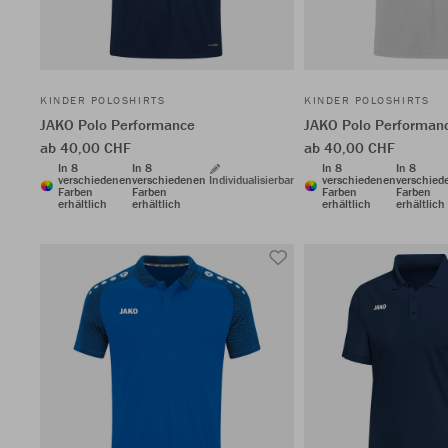
KINDER POLOSHIRTS
KINDER POLOSHIRTS
JAKO Polo Performance
JAKO Polo Performan
ab 40,00 CHF
ab 40,00 CHF
In 8
In 8
In 8
In 8
verschiedenen
verschiedenen
Individualisierbar
verschiedenen
verschied
Farben
Farben
Farben
Farben
erhältlich
erhältlich
erhältlich
erhältlich