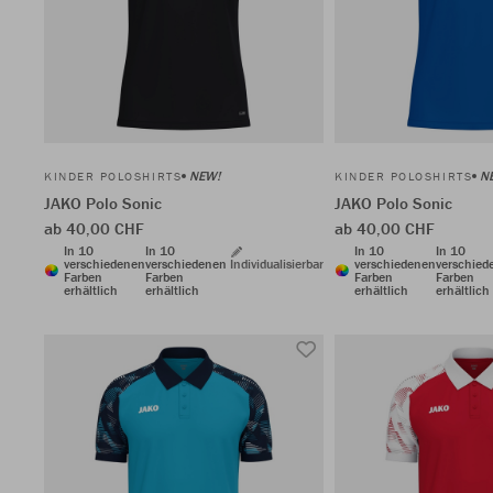
NEW!
N
KINDER POLOSHIRTS
KINDER POLOSHIRTS
JAKO Polo Sonic
JAKO Polo Sonic
ab 40,00 CHF
ab 40,00 CHF
In 10
In 10
In 10
In 10
verschiedenen
verschiedenen
Individualisierbar
verschiedenen
verschied
Farben
Farben
Farben
Farben
erhältlich
erhältlich
erhältlich
erhältlich