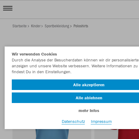
Startseite
Kinder
Sportbekleidung
Poloshirts
KINDER POLOSHIRTS
Wir verwenden Cookies
Filter anzeigen
Sortieren nach
Durch die Analyse der Besucherdaten können wir dir personalisierte
anzeigen und unsere Website verbessern. Weitere Informationen zu
findest Du in den Einstellungen.
Polos
57
Alle akzeptieren
Alle ablehnen
mehr Infos
Datenschutz
Impressum