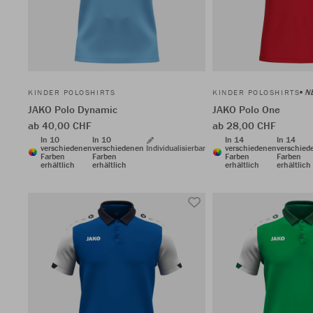
N
KINDER POLOSHIRTS
KINDER POLOSHIRTS
JAKO Polo Dynamic
JAKO Polo One
ab 40,00 CHF
ab 28,00 CHF
In 10
In 10
In 14
In 14
verschiedenen
verschiedenen
Individualisierbar
verschiedenen
verschied
Farben
Farben
Farben
Farben
erhältlich
erhältlich
erhältlich
erhältlich