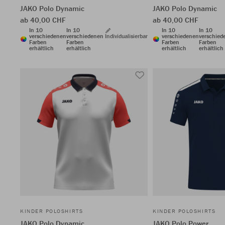
JAKO Polo Dynamic
JAKO Polo Dynamic
ab 40,00 CHF
ab 40,00 CHF
In 10
In 10
In 10
In 10
verschiedenen
verschiedenen
Individualisierbar
verschiedenen
verschied
Farben
Farben
Farben
Farben
erhältlich
erhältlich
erhältlich
erhältlich
KINDER POLOSHIRTS
KINDER POLOSHIRTS
JAKO Polo Dynamic
JAKO Polo Power