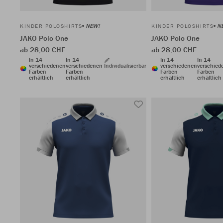
NEW!
N
KINDER POLOSHIRTS
KINDER POLOSHIRTS
JAKO Polo One
JAKO Polo One
ab 28,00 CHF
ab 28,00 CHF
In 14
In 14
In 14
In 14
verschiedenen
verschiedenen
Individualisierbar
verschiedenen
verschied
Farben
Farben
Farben
Farben
erhältlich
erhältlich
erhältlich
erhältlich