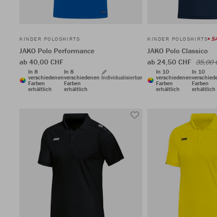
SA
KINDER POLOSHIRTS
KINDER POLOSHIRTS
JAKO Polo Performance
JAKO Polo Classico
ab 40,00 CHF
ab 24,50 CHF
35,00 
In 8
In 8
In 10
In 10
verschiedenen
verschiedenen
Individualisierbar
verschiedenen
verschied
Farben
Farben
Farben
Farben
erhältlich
erhältlich
erhältlich
erhältlich