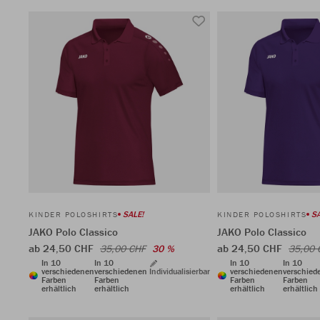
SALE!
SA
KINDER POLOSHIRTS
KINDER POLOSHIRTS
JAKO Polo Classico
JAKO Polo Classico
ab 24,50 CHF
ab 24,50 CHF
35,00 CHF
30 %
35,00 
In 10
In 10
In 10
In 10
verschiedenen
verschiedenen
Individualisierbar
verschiedenen
verschied
Farben
Farben
Farben
Farben
erhältlich
erhältlich
erhältlich
erhältlich