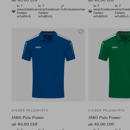
In 7
In 7
In 7
In 7
verschiedenen
verschiedenen
Individualisierbar
verschiedenen
verschied
Farben
Farben
Farben
Farben
erhältlich
erhältlich
erhältlich
erhältlich
KINDER POLOSHIRTS
KINDER POLOSHIRTS
JAKO Polo Power
JAKO Polo Power
ab 40,00 CHF
ab 40,00 CHF
In 7
In 7
In 7
In 7