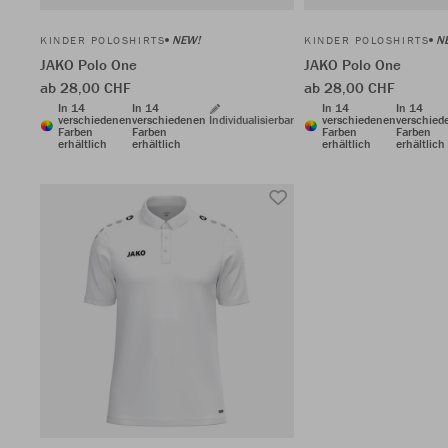
NEW!
N
KINDER POLOSHIRTS
KINDER POLOSHIRTS
JAKO Polo One
JAKO Polo One
ab 28,00 CHF
ab 28,00 CHF
In 14
In 14
In 14
In 14
verschiedenen
verschiedenen
Individualisierbar
verschiedenen
verschied
Farben
Farben
Farben
Farben
erhältlich
erhältlich
erhältlich
erhältlich