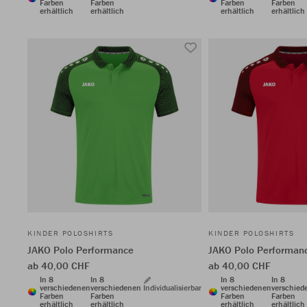
Farben
Farben
Farben
Farben
erhältlich
erhältlich
erhältlich
erhältlich
KINDER POLOSHIRTS
KINDER POLOSHIRTS
JAKO Polo Performance
JAKO Polo Performan
ab 40,00 CHF
ab 40,00 CHF
In 8
In 8
In 8
In 8
verschiedenen
verschiedenen
Individualisierbar
verschiedenen
verschied
Farben
Farben
Farben
Farben
erhältlich
erhältlich
erhältlich
erhältlich