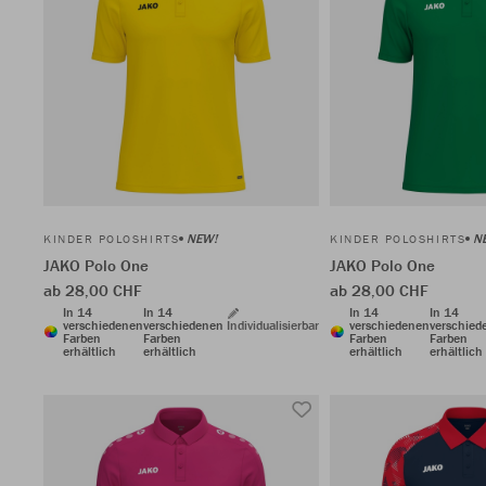
NEW!
N
KINDER POLOSHIRTS
KINDER POLOSHIRTS
JAKO Polo One
JAKO Polo One
ab 28,00 CHF
ab 28,00 CHF
In 14
In 14
In 14
In 14
verschiedenen
verschiedenen
Individualisierbar
verschiedenen
verschied
Farben
Farben
Farben
Farben
erhältlich
erhältlich
erhältlich
erhältlich